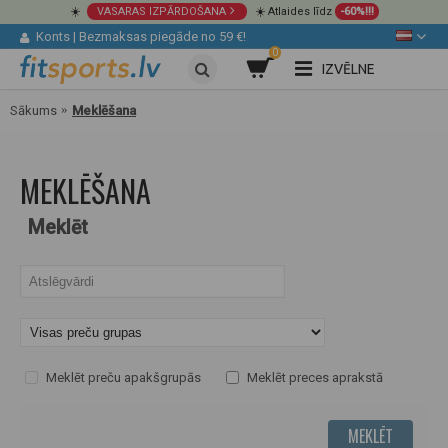
☀️
VASARAS IZPĀRDOŠANA
☀️ Atlaides līdz
-60%!!!
Konts
|
Bezmaksas piegāde no 59 €!
0
IZVĒLNE
Sākums
Meklēšana
MEKLĒŠANA
Meklēt
Meklēt preču apakšgrupās
Meklēt preces aprakstā