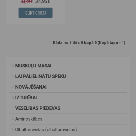
34,95€
44,95€
IELIKT GROZĀ
Rāda no 1 līdz 9 kopā 9 (Kopā lapu - 1)
MUSKUĻU MASAI
LAI PALIELINĀTU SPĒKU
NOVĀJĒŠANAI
IZTURĪBAI
VESELĪBAS PIEDEVAS
Aminoskābes
Olbaltumvielas (olbaltumvielas)