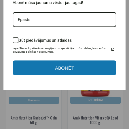
Abonē mūsu jaunumu vēstuli jau tagad!
16,95€
36,95€
49,95€
IELIKT GROZĀ
IELIKT GROZĀ
Gūt piedāvājumus un atlaidas
Iepazīties ar to, kā mēs aizsargājam un apstrādājam Jūsu datus, lasot mūsu
-23%
privātuma politikas nosacījumus.
ABONĒT
Gainers
IZTURĪBAI
Amix Nutrition CarboJet™ Gain
Amix Nutrition Vitargo® Load
50 g.
1000 g.