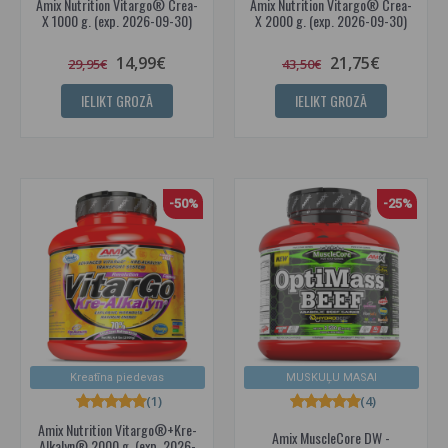
Amix Nutrition Vitargo® Crea-
Amix Nutrition Vitargo® Crea-
X 1000 g. (exp. 2026-09-30)
X 2000 g. (exp. 2026-09-30)
14,99€
21,75€
29,95€
43,50€
IELIKT GROZĀ
IELIKT GROZĀ
-50%
-25%
Kreatīna piedevas
MUSKUĻU MASAI
(1)
(4)
Amix Nutrition Vitargo®+Kre-
Amix MuscleCore DW -
Alkalyn® 2000 g. (exp. 2026-