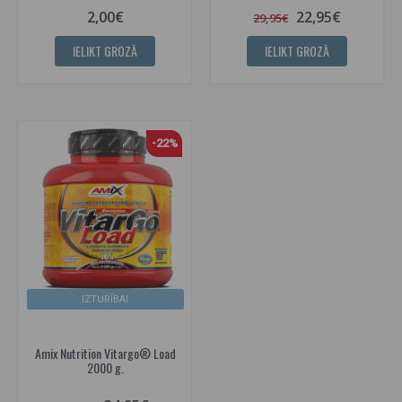
2,00€
22,95€
29,95€
IELIKT GROZĀ
IELIKT GROZĀ
-22%
IZTURĪBAI
Amix Nutrition Vitargo® Load
2000 g.