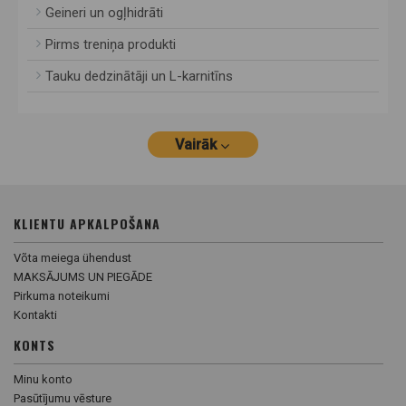
Geineri un ogļhidrāti
Pirms treniņa produkti
Tauku dedzinātāji un L-karnitīns
Vairāk
KLIENTU APKALPOŠANA
Võta meiega ühendust
MAKSĀJUMS UN PIEGĀDE
Pirkuma noteikumi
Kontakti
KONTS
Minu konto
Pasūtījumu vēsture