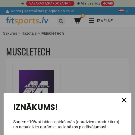
☀️
VASARAS IZPĀRDOŠANA
☀️ Atlaides līdz
-60%!!!
Konts
|
Bezmaksas piegāde no 59 €!
0
IZVĒLNE
Sākums
Ražotājs
MuscleTech
MUSCLETECH
IZNĀKUMS!
Saņem
-10%
atlaides iepirkšanās (daudziem produktiem)
un nepalaiziet garām citus labākos piedāvājumus!