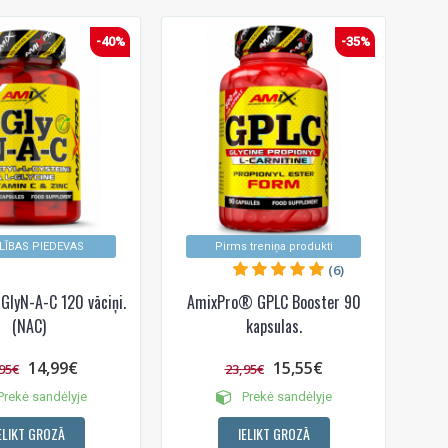
-40%
-35%
LĪBAS PIEDEVAS
Pirms treniņa produkti
(6)
lyN-A-C 120 vāciņi.
AmixPro® GPLC Booster 90
(NAC)
kapsulas.
14,99€
15,55€
95€
23,95€
rekė sandėlyje
Prekė sandėlyje
ELIKT GROZĀ
IELIKT GROZĀ