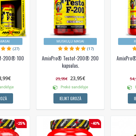
MASAI
MUSKUĻU MASAI
R
(27)
(17)
of-200® 100
AmixPro® Testof-200® 200
AmixPro®
kapsulas.
8,99€
23,95€
29,95€
54,
andėlyje
Prekė sandėlyje
P
ROZĀ
IELIKT GROZĀ
I
-25%
-40%