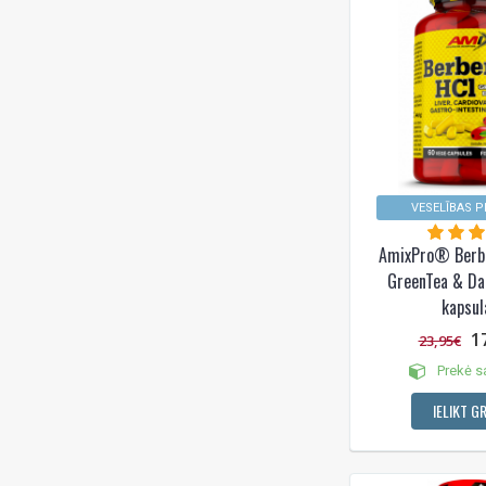
VESELĪBAS P
AmixPro® Berbe
GreenTea & Da
kapsul
1
23,95€
Prekė s
IELIKT G