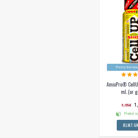
Pirms treniņa
AmixPro® Cell
ml. (ar g
1
1,95€
Prekė s
IELIKT G