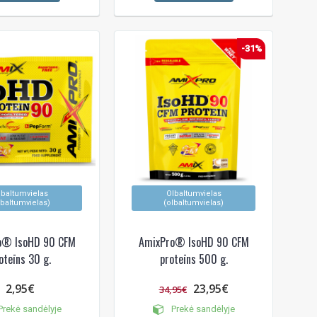
-31%
lbaltumvielas
Olbaltumvielas
lbaltumvielas)
(olbaltumvielas)
o® IsoHD 90 CFM
AmixPro® IsoHD 90 CFM
oteīns 30 g.
proteīns 500 g.
2,95€
23,95€
34,95€
rekė sandėlyje
Prekė sandėlyje