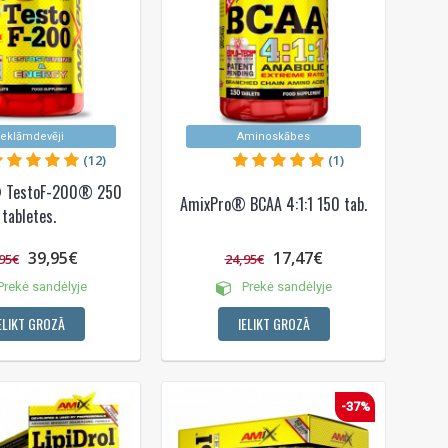
eklāmdevēji
Aminoskābes
(12)
(1)
 TestoF-200® 250
AmixPro® BCAA 4:1:1 150 tab.
tabletes.
39,95€
17,47€
95€
24,95€
rekė sandėlyje
Prekė sandėlyje
ELIKT GROZĀ
IELIKT GROZĀ
-37%