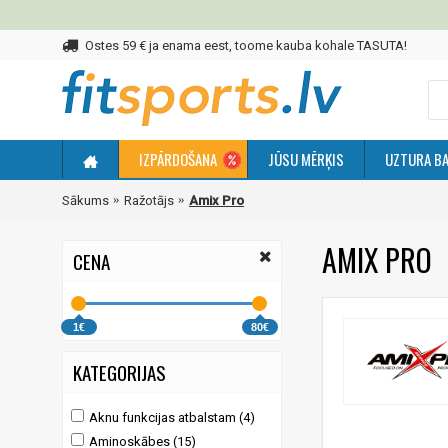
Ostes 59 € ja enama eest, toome kauba kohale TASUTA!
IZPĀRDOŠANA
JŪSU MĒRĶIS
UZTURA BA
Sākums
Ražotājs
Amix Pro
AMIX PRO
CENA
1€
80€
KATEGORIJAS
Aknu funkcijas atbalstam (4)
Aminoskābes (15)