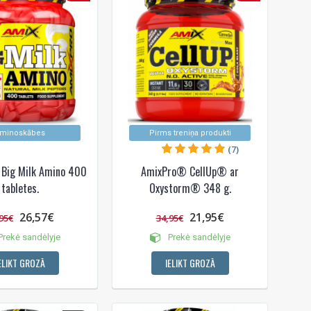
minoskābes
Pirms treniņa produkti
(7)
Big Milk Amino 400
AmixPro® CellUp® ar
tabletes.
Oxystorm® 348 g.
26,57€
21,95€
95€
34,95€
rekė sandėlyje
Prekė sandėlyje
ELIKT GROZĀ
IELIKT GROZĀ