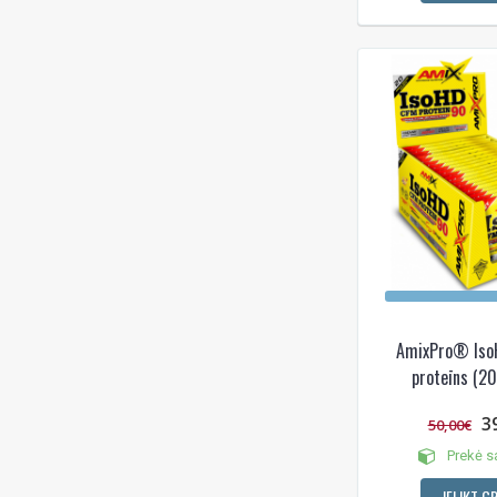
AmixPro® Iso
proteīns (20
3
50,00€
Prekė s
IELIKT G