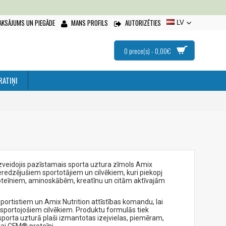
AKSĀJUMS UN PIEGĀDE
MANS PROFILS
AUTORIZĒTIES
LV
0 prece(s) - 0,00€
RATIŅI
 izveidojis pazīstamais sporta uztura zīmols Amix
pieredzējušiem sportotājiem un cilvēkiem, kuri piekopj
proteīniem, aminoskābēm, kreatīnu un citām aktīvajām
sportistiem un Amix Nutrition attīstības komandu, lai
i sportojošiem cilvēkiem. Produktu formulās tiek
orta uzturā plaši izmantotas izejvielas, piemēram,