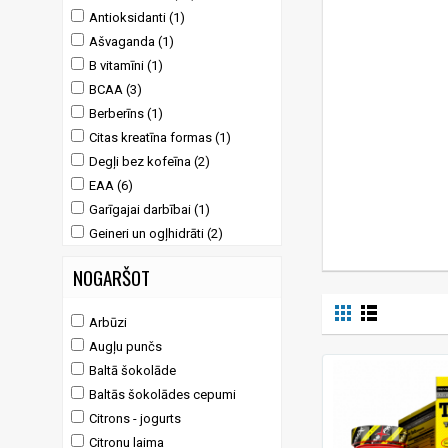
Antioksidanti (1)
Ašvaganda (1)
B vitamīni (1)
BCAA (3)
Berberīns (1)
Citas kreatīna formas (1)
Degļi bez kofeīna (2)
EAA (6)
Garīgajai darbībai (1)
Geineri un ogļhidrāti (2)
Gremošanas atbalstam (2)
NOGARŠOT
Iekšējie dzērieni (2)
IZTURĪBAI (1)
Arbūzi
Kreatīna piedevas (1)
Augļu punčs
LAI PALIELINĀTU SPĒKU (3)
Baltā šokolāde
Lēnas uzsūkšanās proteīns un
Baltās šokolādes cepumi
kazeīns (4)
Citrons - jogurts
Locītavām (1)
Citronu laima
Maca (3)