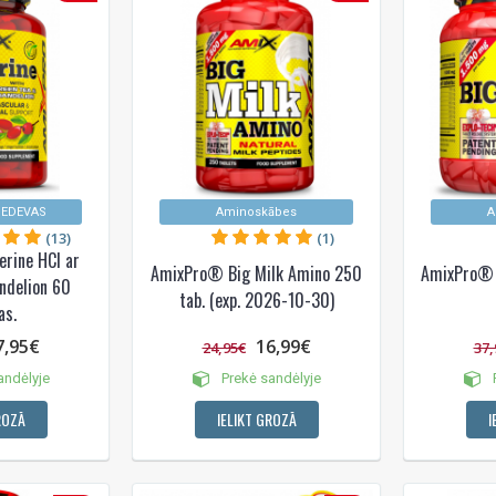
IEDEVAS
Aminoskābes
A
(13)
(1)
rine HCl ar
AmixPro® Big Milk Amino 250
AmixPro® 
ndelion 60
tab. (exp. 2026-10-30)
as.
7,95€
16,99€
24,95€
37,
andėlyje
Prekė sandėlyje
P
ROZĀ
IELIKT GROZĀ
I