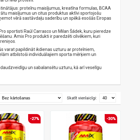
ai CFM® proteīni.
tinātājus: proteīnu maisījumus, kreatīna formulas, BCAA
ātu maisījumus un citus produktus aktīvi sportojošu
i, ņemot vērā sastāvdaļu saderību un spēkā esošās Eiropas
BB Pro sportisti Raúl Carrasco un Milan Šádek, kuru pieredze
ēšanu. Amix Pro produkti ir paredzēti cilvēkiem, kuri
treniņos.
ūs varat papildināt ikdienas uzturu ar proteīniem,
lām atbilstoši individuālajiem sporta mērķiem un
ot daudzveidīgu un sabalansētu uzturu, kā arī veselīgu
Skatīt vienlaicīgi:
-27%
-30%