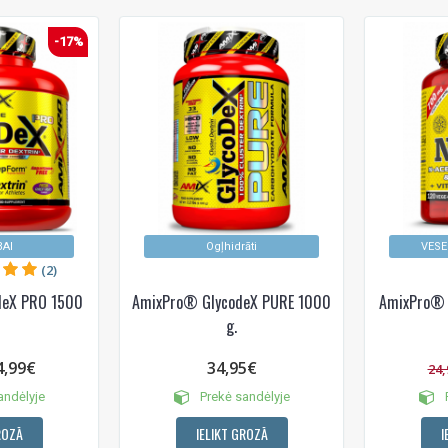
-17%
BAI
Ogļhidrāti
VESE
(2)
deX PRO 1500
AmixPro® GlycodeX PURE 1000
AmixPro® G
g.
4,99€
34,95€
24,
andėlyje
Prekė sandėlyje
P
ROZĀ
IELIKT GROZĀ
I