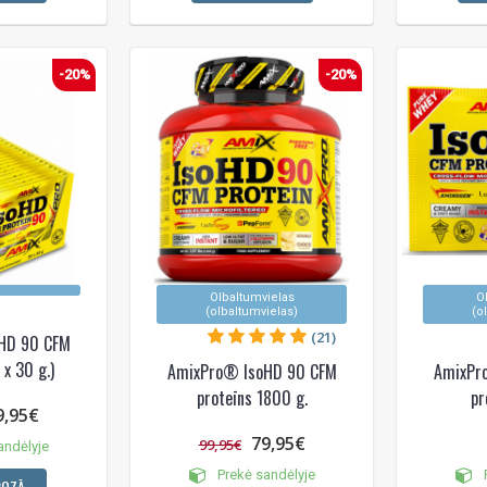
-20%
-20%
Olbaltumvielas
O
(olbaltumvielas)
(o
(21)
HD 90 CFM
 x 30 g.)
AmixPro® IsoHD 90 CFM
AmixPr
proteīns 1800 g.
pr
9,95€
79,95€
99,95€
andėlyje
Prekė sandėlyje
P
ROZĀ