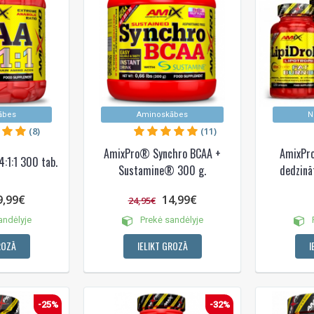
ābes
Aminoskābes
N
(8)
(11)
AmixPro® Synchro BCAA +
AmixPro
:1:1 300 tab.
Sustamine® 300 g.
dedzinā
9,99€
14,99€
24,95€
andėlyje
Prekė sandėlyje
P
ROZĀ
IELIKT GROZĀ
I
-25%
-32%