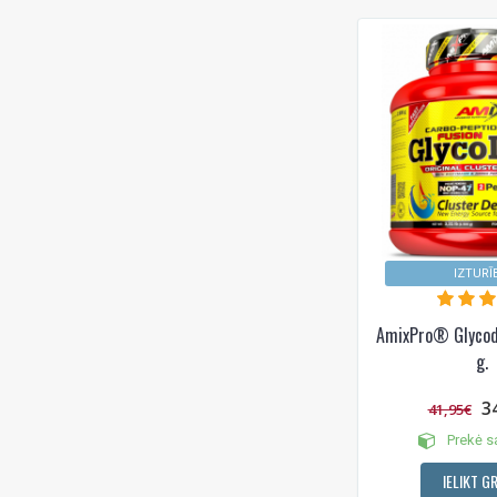
IZTURĪ
AmixPro® Glyco
g.
3
41,95€
Prekė s
IELIKT G