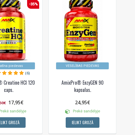
-35%
atīna piedevas
VESELĪBAS PIEDEVAS
(6)
 Creatine HCl 120
AmixPro® EnzyGEN 90
caps.
kapsulas.
17,95€
24,95€
50€
rekė sandėlyje
Prekė sandėlyje
ELIKT GROZĀ
IELIKT GROZĀ