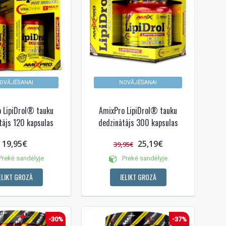
OVĀJĒŠANAI
NOVĀJĒŠANAI
 LipiDrol® tauku
AmixPro LipiDrol® tauku
tājs 120 kapsulas
dedzinātājs 300 kapsulas
19,95€
25,19€
39,95€
rekė sandėlyje
Prekė sandėlyje
ELIKT GROZĀ
IELIKT GROZĀ
-30%
-37%