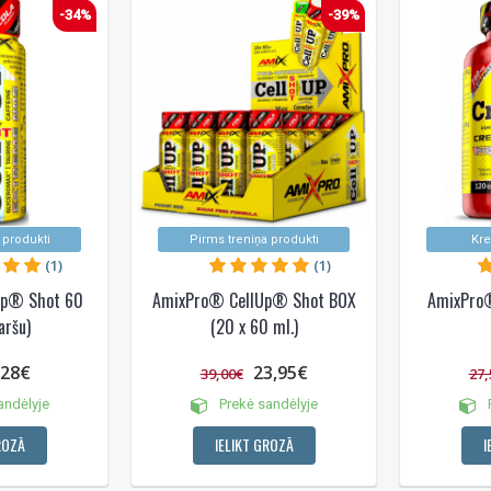
-34%
-39%
 produkti
Pirms treniņa produkti
Kre
(1)
(1)
Up® Shot 60
AmixPro® CellUp® Shot BOX
AmixPro®
aršu)
(20 x 60 ml.)
,28€
23,95€
39,00€
27,
andėlyje
Prekė sandėlyje
P
ROZĀ
IELIKT GROZĀ
I