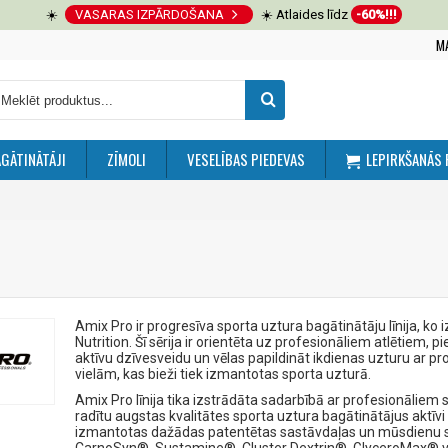
☀️
VASARAS IZPĀRDOŠANA
☀️ Atlaides līdz
-60%!!!
M
GĀTINĀTĀJI
ZĪMOLI
VESELĪBAS PIEDEVAS
LEPIRKŠANĀS 
Amix Pro ir progresīva sporta uztura bagātinātāju līnija, ko
Nutrition. Šī sērija ir orientēta uz profesionāliem atlētiem, 
aktīvu dzīvesveidu un vēlas papildināt ikdienas uzturu ar 
vielām, kas bieži tiek izmantotas sporta uzturā.
Amix Pro līnija tika izstrādāta sadarbībā ar profesionāliem 
radītu augstas kvalitātes sporta uztura bagātinātājus aktīv
izmantotas dažādas patentētas sastāvdaļas un mūsdienu sp