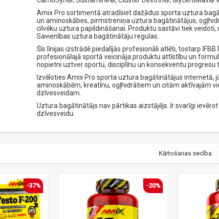
CarnoSyn®, Sustamine®, Cluster Dextrin®, GlyceroMax® v
Amix Pro sortimentā atradīsiet dažādus sporta uztura bagā
un aminoskābes, pirmstreniņa uztura bagātinātājus, ogļhidr
cilvēku uztura papildināšanai. Produktu sastāvi tiek veidot
Savienības uztura bagātinātāju regulas.
Šīs līnijas izstrādē piedalījās profesionāli atlēti, tostarp IF
profesionālajā sportā veicināja produktu attīstību un formul
nopietni uztver sportu, disciplīnu un konsekventu progresu 
Izvēloties Amix Pro sporta uztura bagātinātājus internetā, j
aminoskābēm, kreatīnu, ogļhidrātiem un citām aktīvajām vie
dzīvesveidam.
Uztura bagātinātājs nav pārtikas aizstājējs. Ir svarīgi ievēr
dzīvesveidu.
Kārtošanas secība:
-37%
-20%