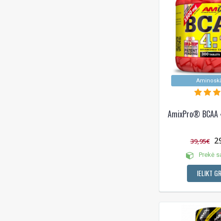
Tauku dedzinātāji un L-karnitīns
(2)
Testosteronu paaugstinoši
kompleksi (3)
Tirozīns (1)
VESELĪBAS PIEDEVAS (7)
Vienreizējas porcijas "Šāvieni"
Aminosk
(2)
AmixPro® BCAA 4
2
39,95€
Prekė s
IELIKT G