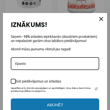
Aminoskābes
Olbaltumvielas
(olbaltumvielas)
IZNĀKUMS!
(3)
Nano Supps L-glutamīns 300 g.
Nano Supps liellopu gaļas sula
Saņem
-10%
atlaides iepirkšanās (daudziem produktiem)
1800 g.
un nepalaiziet garām citus labākos piedāvājumus!
16,95€
Abonē mūsu jaunumu vēstuli jau tagad!
49,95€
69,95€
Prekė sandėlyje
Prekė sandėlyje
IELIKT GROZĀ
IELIKT GROZĀ
Gūt piedāvājumus un atlaidas
Iepazīties ar to, kā mēs aizsargājam un apstrādājam Jūsu datus, lasot mūsu
privātuma politikas nosacījumus.
-19%
ABONĒT