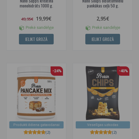
Nano Supps kreatīna
Nano Soups olbaltumvielu
monohidrāts 1000 g.
pankūkas ceļā 50 g.
19,99€
2,95€
49,95€
Prekė sandėlyje
Prekė sandėlyje
IELIKT GROZĀ
IELIKT GROZĀ
-24%
-40%
Produkti ēdiena gatavošanai
Veselīgas uzkodas
(2)
(2)