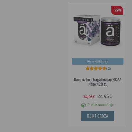
-29%
Aminoskābes
(2)
Nano uztura bagātinātāji BCAA
Nano 420 g.
24,95€
34,95€
Prekė sandėlyje
IELIKT GROZĀ