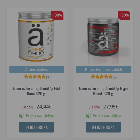
-30%
-30%
Aminoskābes
Pirms treniņa produkti
(1)
(2)
Nano uztura bagātinātāji EAA
Nano uztura bagātinātāji Hype
Nano 420 g.
Beast 320 g.
24,44€
27,95€
34,95€
39,95€
Prekė sandėlyje
Prekė sandėlyje
IELIKT GROZĀ
IELIKT GROZĀ