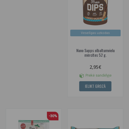
Veselīgas uzkodas
Nano Supps olbaltumvielu
mērcītes 52 g.
2,95€
Prekė sandėlyje
IELIKT GROZĀ
-30%