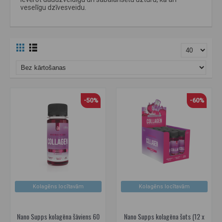
veselīgu dzīvesveidu.
-50%
-60%
Kolagēns locītavām
Kolagēns locītavām
Nano Supps kolagēna šāviens 60
Nano Supps kolagēna šots (12 x