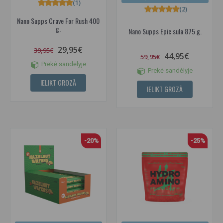
(1)
(2)
Nano Supps Crave For Rush 400
g.
Nano Supps Epic sula 875 g.
29,95€
39,95€
44,95€
59,95€
Prekė sandėlyje
Prekė sandėlyje
IELIKT GROZĀ
IELIKT GROZĀ
-20%
-25%