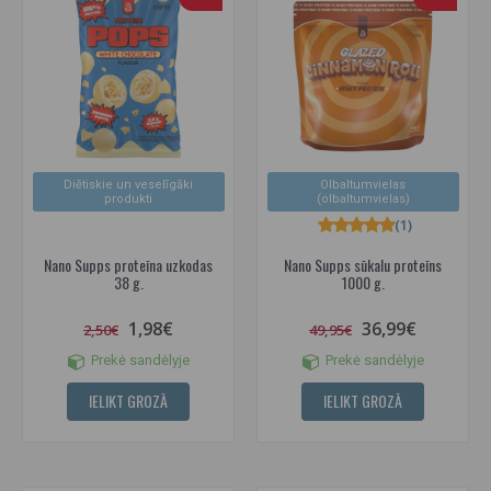
Diētiskie un veselīgāki
Olbaltumvielas
produkti
(olbaltumvielas)
(1)
Nano Supps proteīna uzkodas
Nano Supps sūkalu proteīns
38 g.
1000 g.
1,98€
36,99€
2,50€
49,95€
Prekė sandėlyje
Prekė sandėlyje
IELIKT GROZĀ
IELIKT GROZĀ