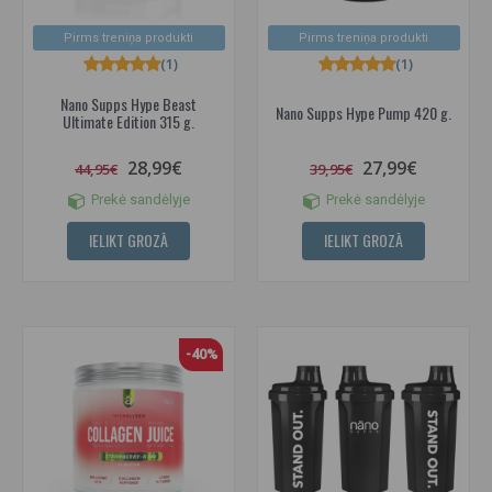
Pirms treniņa produkti
Pirms treniņa produkti
(1)
(1)
Nano Supps Hype Beast
Nano Supps Hype Pump 420 g.
Ultimate Edition 315 g.
28,99€
27,99€
44,95€
39,95€
Prekė sandėlyje
Prekė sandėlyje
IELIKT GROZĀ
IELIKT GROZĀ
-40%