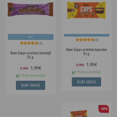
Bāri
(3)
(2)
Nano Supps proteīna kapsulas
Nano Supps proteīna batoniņš
42 g.
55 g.
1,95€
2,95€
1,99€
2,95€
Prekė sandėlyje
Prekė sandėlyje
IELIKT GROZĀ
IELIKT GROZĀ
-35%