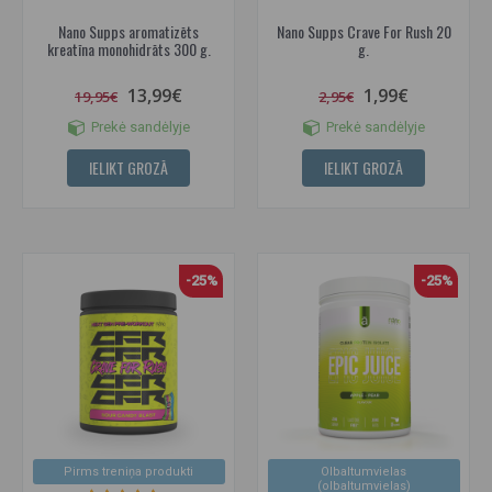
Nano Supps aromatizēts
Nano Supps Crave For Rush 20
kreatīna monohidrāts 300 g.
g.
13,99€
1,99€
19,95€
2,95€
Prekė sandėlyje
Prekė sandėlyje
IELIKT GROZĀ
IELIKT GROZĀ
-25%
-25%
Pirms treniņa produkti
Olbaltumvielas
(olbaltumvielas)