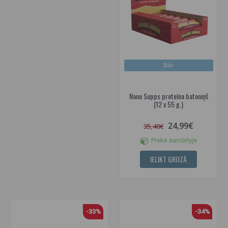
Bāri
Nano Supps proteīna batoniņš
(12 x 55 g.)
24,99€
35,40€
Prekė sandėlyje
IELIKT GROZĀ
-33%
-34%