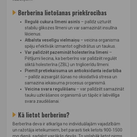
Berberīna lietošanas priekšrocības
Regulē cukura līmeni asinīs
– palīdz uzturēt
stabilu glikozes līmeni un var samazināt insulīna
lēcienus.
Atbalsta veselīgu vielmaiņu
– veicina organisma
spēju efektīvāk izmantot ogļhidrātus un taukus.
Var palīdzēt pazemināt holesterīna līmeni
–
Pētījumi liecina, ka berberīns var palīdzēt regulēt
sliktā holesterīna (ZBL) un triglicerīdu līmeni.
Piemīt pretiekaisuma un antioksidanta iedarbība
– palīdz aizsargāt šūnas no oksidatīvā stresa un
samazina iekaisuma procesus organismā.
Veicina svara regulēšanu
– var palīdzēt samazināt
tauku uzkrāšanos organismā un tāpēc ir labvēlīga
svara zaudēšanai.
Kā lietot berberīnu?
Berberīna deva ir atkarīga no individuālajām vajadzībām
un ražotāja ieteikumiem, bet parasti tiek lietots 900-1500
mg dienā, sadalot vairākās devās. To vislabāk lietot pirms