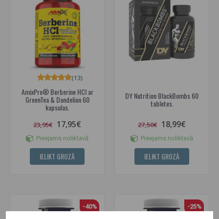
(13)
AmixPro® Berberine HCl ar
DY Nutrition BlackBombs 60
GreenTea & Dandelion 60
tabletes.
kapsulas.
17,95€
18,99€
23,95€
27,50€
Pieejams noliktavā
Pieejams noliktavā
IELIKT GROZĀ
IELIKT GROZĀ
-40%
-25%