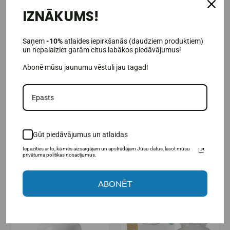
IZNĀKUMS!
Saņem
-10%
atlaides iepirkšanās (daudziem produktiem)
un nepalaiziet garām citus labākos piedāvājumus!
Abonē mūsu jaunumu vēstuli jau tagad!
(3)
Hepatica berberīna hidrohlorīds
Hepatica berberīnu komplekss
120 kapsulas.
120 kaps.
14,95€
20,21€
24,95€
26,95€
Gūt piedāvājumus un atlaidas
Pieejams noliktavā
Pieejams noliktavā
Iepazīties ar to, kā mēs aizsargājam un apstrādājam Jūsu datus, lasot mūsu
privātuma politikas nosacījumus.
IELIKT GROZĀ
IELIKT GROZĀ
ABONĒT
-40%