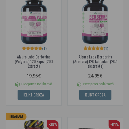
(1)
(1)
Alzuro Labs Berberine
Alzuro Labs Berberīns
(Vulgaris) 120 kaps. (20:1
(Aristata) 120 kapsulas. (20:1
Extract)
ekstrakts)
19,95€
24,95€
Pieejams noliktavā
Pieejams noliktavā
IELIKT GROZĀ
IELIKT GROZĀ
IESAKĀM
-25%
-31%