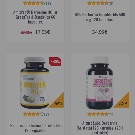
(13)
(3)
AmixPro® Berberine HCl ar
HSN Berberīna hidrohlorīds 500
GreenTea & Dandelion 60
mg 120 kapsulas.
kapsulas.
17,95€
34,95€
23,95€
-40%
TOP
3
TOP
4
(3)
(1)
Alzuro Labs Berberīns
Hepatica berberīna hidrohlorīds
(Aristata) 120 kapsulas. (20:1
120 kapsulas.
ekstrakts)