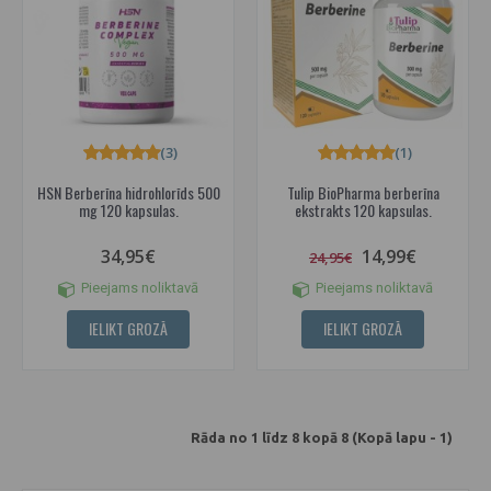
(3)
(1)
HSN Berberīna hidrohlorīds 500
Tulip BioPharma berberīna
mg 120 kapsulas.
ekstrakts 120 kapsulas.
34,95€
14,99€
24,95€
Pieejams noliktavā
Pieejams noliktavā
IELIKT GROZĀ
IELIKT GROZĀ
Rāda no 1 līdz 8 kopā 8 (Kopā lapu - 1)