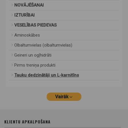
NOVĀJĒŠANAI
IZTURĪBAI
VESELĪBAS PIEDEVAS
Aminoskābes
Olbaltumvielas (olbaltumvielas)
Geineri un ogļhidrāti
Pirms treniņa produkti
Tauku dedzinātāji un L-karnitīns
Vairāk
KLIENTU APKALPOŠANA