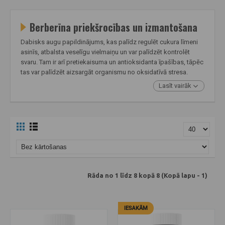
Berberīna priekšrocības un izmantošana
Dabisks augu papildinājums, kas palīdz regulēt cukura līmeni
asinīs, atbalsta veselīgu vielmaiņu un var palīdzēt kontrolēt
svaru. Tam ir arī pretiekaisuma un antioksidanta īpašības, tāpēc
tas var palīdzēt aizsargāt organismu no oksidatīvā stresa.
Lasīt vairāk
Rāda no 1 līdz 8 kopā 8 (Kopā lapu - 1)
IESAKĀM