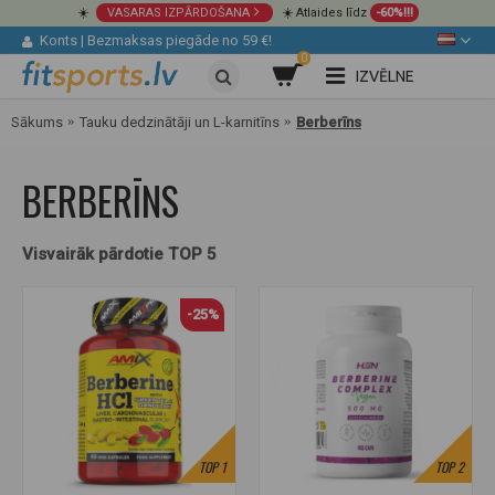
☀️
VASARAS IZPĀRDOŠANA
☀️ Atlaides līdz
-60%!!!
Konts
|
Bezmaksas piegāde no 59 €!
0
IZVĒLNE
Sākums
Tauku dedzinātāji un L-karnitīns
Berberīns
BERBERĪNS
Visvairāk pārdotie TOP 5
-25%
TOP
1
TOP
2