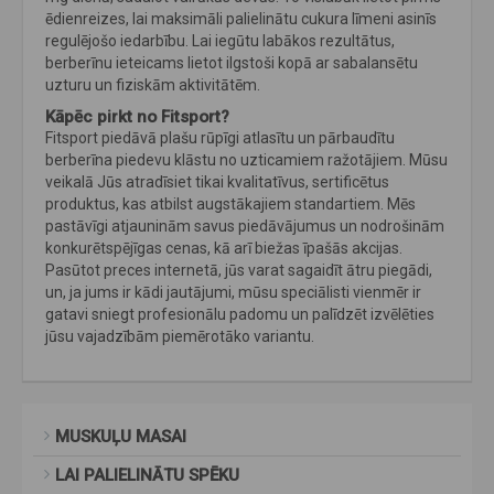
ēdienreizes, lai maksimāli palielinātu cukura līmeni asinīs
regulējošo iedarbību. Lai iegūtu labākos rezultātus,
berberīnu ieteicams lietot ilgstoši kopā ar sabalansētu
uzturu un fiziskām aktivitātēm.
Kāpēc pirkt no Fitsport?
Fitsport piedāvā plašu rūpīgi atlasītu un pārbaudītu
berberīna piedevu klāstu no uzticamiem ražotājiem. Mūsu
veikalā Jūs atradīsiet tikai kvalitatīvus, sertificētus
produktus, kas atbilst augstākajiem standartiem. Mēs
pastāvīgi atjauninām savus piedāvājumus un nodrošinām
konkurētspējīgas cenas, kā arī biežas īpašās akcijas.
Pasūtot preces internetā, jūs varat sagaidīt ātru piegādi,
un, ja jums ir kādi jautājumi, mūsu speciālisti vienmēr ir
gatavi sniegt profesionālu padomu un palīdzēt izvēlēties
jūsu vajadzībām piemērotāko variantu.
MUSKUĻU MASAI
LAI PALIELINĀTU SPĒKU