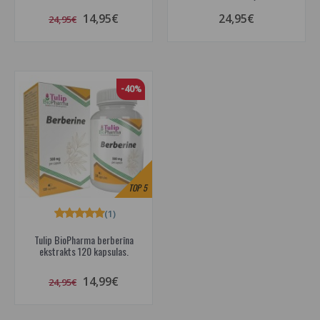
14,95€
24,95€
24,95€
-40%
TOP
5
(1)
Tulip BioPharma berberīna
ekstrakts 120 kapsulas.
14,99€
24,95€