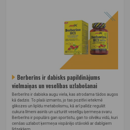
Berberīns ir dabisks papildinājums
vielmaiņas un veselības uzlabošanai
Berberīns ir dabiska augu viela, kas atrodama tādos augos
kā dadzis. To plaši izmanto, jo tas pozitīvi ietekmē
glikozes un lipīdu metabolismu, kā arī palīdz regulēt
cukura līmeni asinīs un uzturēt veselīgu ķermeņa svaru.
Berberīns ir populārs gan sportistu, gan to cilvēku vidū, kuri
cenšas uzlabot ķermeņa vispārējo stāvokli ar dabīgiem
līdzekļiem.