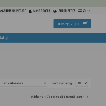
AKSĀJUMS UN PIEGĀDE
MANS PROFILS
AUTORIZĒTIES
LV
0 prece(s) - 0,00€
RATIŅI
Skatīt vienlaicīgi:
Rāda no 1 līdz 8 kopā 8 (Kopā lapu - 1)