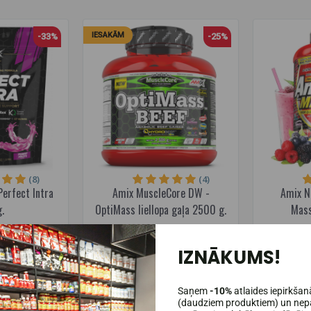
IESAKĀM
-33%
-25%
(8)
(4)
Perfect Intra
Amix MuscleCore DW -
Amix N
.
OptiMass liellopa gaļa 2500 g.
Mass
9,95€
37,37€
49,95€
69,
noliktavā
Pieejams noliktavā
IZNĀKUMS!
Pi
ROZĀ
IELIKT GROZĀ
I
Saņem
-10%
atlaides iepirkšan
(daudziem produktiem) un nepa