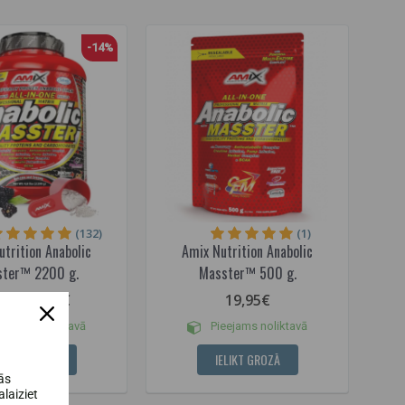
-14%
(132)
(1)
utrition Anabolic
Amix Nutrition Anabolic
ter™ 2200 g.
Masster™ 500 g.
59,95€
19,95€
95€
eejams noliktavā
Pieejams noliktavā
ELIKT GROZĀ
IELIKT GROZĀ
ās
laiziet