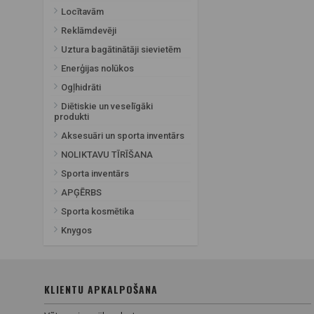
Locītavām
Reklāmdevēji
Uztura bagātinātāji sievietēm
Enerģijas nolūkos
Ogļhidrāti
Diētiskie un veselīgāki
produkti
Aksesuāri un sporta inventārs
NOLIKTAVU TĪRĪŠANA
Sporta inventārs
APĢĒRBS
Sporta kosmētika
Knygos
KLIENTU APKALPOŠANA