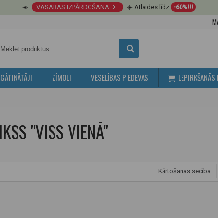
☀️
VASARAS IZPĀRDOŠANA
☀️ Atlaides līdz
-60%!!!
M
GĀTINĀTĀJI
ZĪMOLI
VESELĪBAS PIEDEVAS
LEPIRKŠANĀS 
KSS "VISS VIENĀ"
Kārtošanas secība: