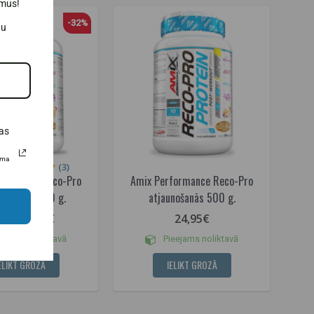
umus!
-32%
au
as
uma
(3)
formance Reco-Pro
Amix Performance Reco-Pro
nošanās 1000 g.
atjaunošanās 500 g.
26,99€
24,95€
95€
eejams noliktavā
Pieejams noliktavā
ELIKT GROZĀ
IELIKT GROZĀ