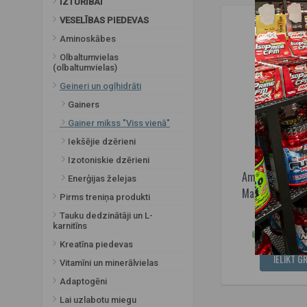
IZTURĪBAI
VESELĪBAS PIEDEVAS
Aminoskābes
Olbaltumvielas
(olbaltumvielas)
Geineri un ogļhidrāti
Gainers
Gainer mikss "Viss vienā"
Iekšējie dzērieni
Izotoniskie dzērieni
Amix Nutrition
Enerģijas želejas
Mass Professio
Pirms treniņa produkti
2
34,95€
Tauku dedzinātāji un L-
karnitīns
Pieejams 
Kreatīna piedevas
IELIKT G
Vitamīni un minerālvielas
Adaptogēni
Lai uzlabotu miegu