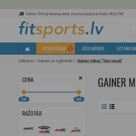
Ostes 59 € ja enama eest, toome kauba kohale TASUTA!
IZPĀRDOŠANA
JŪSU MĒRĶIS
UZTURA BA
Sākums
Geineri un ogļhidrāti
Gainer mikss "Viss vienā"
GAINER MI
CENA
19€
60€
RAŽOTĀJI