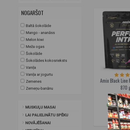
NOGARŠOT
Baltā šokolāde
Mango - ananāss
Melon kiwi
Meža ogas
Šokolāde
Šokolādes kokosrieksts
Vaniļa
Vaniļa ar jogurtu
Amix Black Line 
Zemenes
870 g
Zemeņu-banānu
3
59,95€
Pieejams 
MUSKUĻU MASAI
IELIKT G
LAI PALIELINĀTU SPĒKU
NOVĀJĒŠANAI