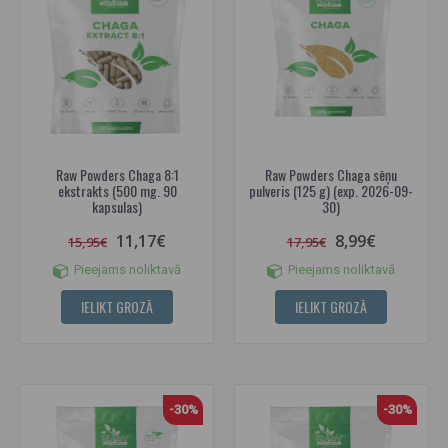
Raw Powders Chaga 8:1
Raw Powders Chaga sēņu
ekstrakts (500 mg. 90
pulveris (125 g) (exp. 2026-09-
kapsulas)
30)
11,17€
8,99€
15,95€
17,95€
Pieejams noliktavā
Pieejams noliktavā
IELIKT GROZĀ
IELIKT GROZĀ
-30%
-30%