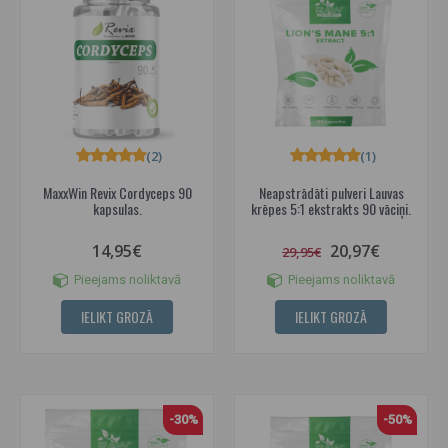
(2)
(1)
MaxxWin Revix Cordyceps 90
Neapstrādāti pulveri Lauvas
kapsulas.
krēpes 5:1 ekstrakts 90 vāciņi.
14,95€
20,97€
29,95€
Pieejams noliktavā
Pieejams noliktavā
IELIKT GROZĀ
IELIKT GROZĀ
-30%
-50%