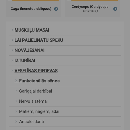
Cordyceps (Cordyceps
Čaga (Inonotus obliquus)
sinensis)
MUSKUĻU MASAI
LAI PALIELINĀTU SPĒKU
NOVĀJĒŠANAI
IZTURĪBAI
VESELĪBAS PIEDEVAS
Funkcionālās sēnes
Garīgajai darbībai
Nervu sistēmai
Matiem, nagiem, ādai
Antioksidanti