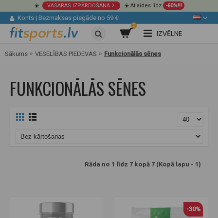
☀️
VASARAS IZPĀRDOŠANA
☀️ Atlaides līdz
-60%!!!
Konts
|
Bezmaksas piegāde no 59 €!
0
IZVĒLNE
Sākums
VESELĪBAS PIEDEVAS
Funkcionālās sēnes
FUNKCIONĀLĀS SĒNES
Rāda no 1 līdz 7 kopā 7 (Kopā lapu - 1)
-30%