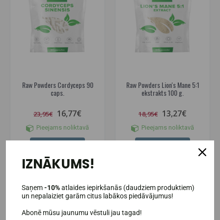
Raw Powders Cordyceps 90
Raw Powders Lion's Mane 5:1
caps.
ekstrakts 100 g.
16,77€
13,27€
23,95€
18,95€
Pieejams noliktavā
Pieejams noliktavā
IELIKT GROZĀ
IELIKT GROZĀ
IZNĀKUMS!
Saņem
-10%
atlaides iepirkšanās (daudziem produktiem)
un nepalaiziet garām citus labākos piedāvājumus!
-30%
Abonē mūsu jaunumu vēstuli jau tagad!