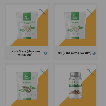
Lion's Mane (Hericium
Reiši (Ganoderma lucidum)
erinaceus)