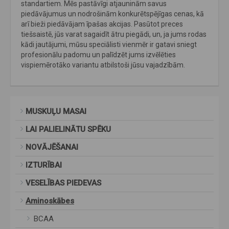
standartiem. Mēs pastāvīgi atjauninām savus
piedāvājumus un nodrošinām konkurētspējīgas cenas, kā
arī bieži piedāvājam īpašas akcijas. Pasūtot preces
tiešsaistē, jūs varat sagaidīt ātru piegādi, un, ja jums rodas
kādi jautājumi, mūsu speciālisti vienmēr ir gatavi sniegt
profesionālu padomu un palīdzēt jums izvēlēties
vispiemērotāko variantu atbilstoši jūsu vajadzībām.
MUSKUĻU MASAI
LAI PALIELINĀTU SPĒKU
NOVĀJĒŠANAI
IZTURĪBAI
VESELĪBAS PIEDEVAS
Aminoskābes
BCAA