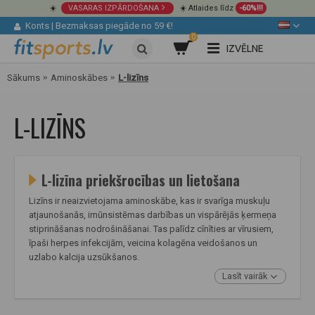
☀️
VASARAS IZPĀRDOŠANA
☀️ Atlaides līdz
-60%!!!
Konts
|
Bezmaksas piegāde no 59 €!
0
IZVĒLNE
Sākums
Aminoskābes
L-lizīns
L-LIZĪNS
L-lizīna priekšrocības un lietošana
Lizīns ir neaizvietojama aminoskābe, kas ir svarīga muskuļu
atjaunošanās, imūnsistēmas darbības un vispārējās ķermeņa
stiprināšanas nodrošināšanai. Tas palīdz cīnīties ar vīrusiem,
īpaši herpes infekcijām, veicina kolagēna veidošanos un
uzlabo kalcija uzsūkšanos.
Lasīt vairāk