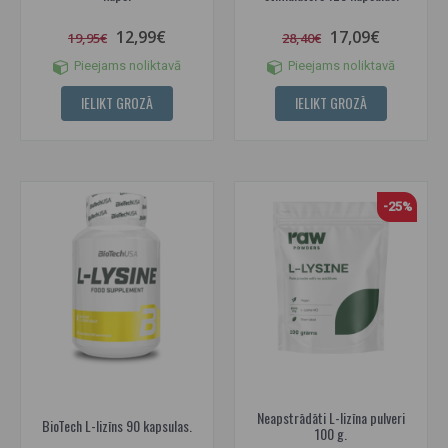
12,99€
17,09€
19,95€
28,40€
Pieejams noliktavā
Pieejams noliktavā
IELIKT GROZĀ
IELIKT GROZĀ
-25%
Neapstrādāti L-lizīna pulveri
BioTech L-lizīns 90 kapsulas.
100 g.