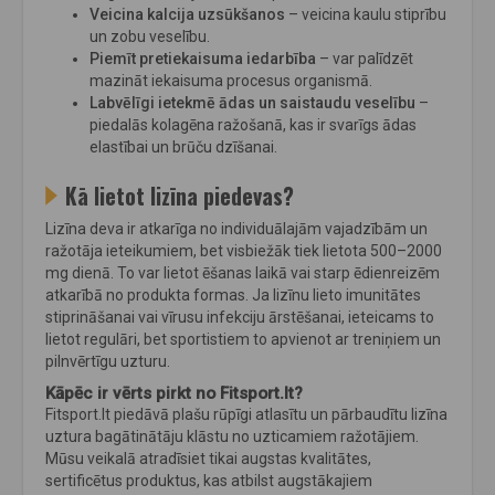
Veicina kalcija uzsūkšanos
– veicina kaulu stiprību
un zobu veselību.
Piemīt pretiekaisuma iedarbība
– var palīdzēt
mazināt iekaisuma procesus organismā.
Labvēlīgi ietekmē ādas un saistaudu veselību
–
piedalās kolagēna ražošanā, kas ir svarīgs ādas
elastībai un brūču dzīšanai.
Kā lietot lizīna piedevas?
Lizīna deva ir atkarīga no individuālajām vajadzībām un
ražotāja ieteikumiem, bet visbiežāk tiek lietota 500–2000
mg dienā. To var lietot ēšanas laikā vai starp ēdienreizēm
atkarībā no produkta formas. Ja lizīnu lieto imunitātes
stiprināšanai vai vīrusu infekciju ārstēšanai, ieteicams to
lietot regulāri, bet sportistiem to apvienot ar treniņiem un
pilnvērtīgu uzturu.
Kāpēc ir vērts pirkt no Fitsport.lt?
Fitsport.lt piedāvā plašu rūpīgi atlasītu un pārbaudītu lizīna
uztura bagātinātāju klāstu no uzticamiem ražotājiem.
Mūsu veikalā atradīsiet tikai augstas kvalitātes,
sertificētus produktus, kas atbilst augstākajiem