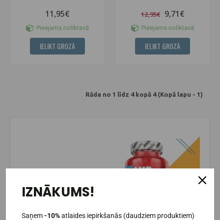
11,95€
9,71€
12,95€
Pieejams noliktavā
Pieejams noliktavā
IELIKT GROZĀ
IELIKT GROZĀ
Rāda no 1 līdz 4 kopā 4 (Kopā lapu - 1)
IZNĀKUMS!
Saņem
-10%
atlaides iepirkšanās (daudziem produktiem)