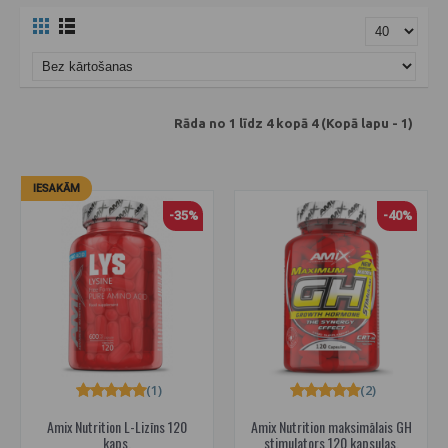
Rāda no 1 līdz 4 kopā 4 (Kopā lapu - 1)
IESAKĀM
-35%
-40%
(1)
(2)
Amix Nutrition L-Lizīns 120
Amix Nutrition maksimālais GH
kaps.
stimulators 120 kapsulas.