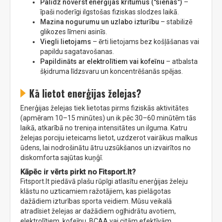
Palīdz novērst enerģijas kritumus ("sienas")
–
īpaši noderīgi ilgstošas fiziskas slodzes laikā.
Mazina nogurumu un uzlabo izturību
– stabilizē
glikozes līmeni asinīs.
Viegli lietojams
– ērti lietojams bez košļāšanas vai
papildu sagatavošanas.
Papildināts ar elektrolītiem vai kofeīnu
– atbalsta
šķidruma līdzsvaru un koncentrēšanās spējas.
Kā lietot enerģijas želejas?
Enerģijas želejas tiek lietotas pirms fiziskās aktivitātes
(apmēram 10–15 minūtes) un ik pēc 30–60 minūtēm tās
laikā, atkarībā no treniņa intensitātes un ilguma. Katru
želejas porciju ieteicams lietot, uzdzerot vairākus malkus
ūdens, lai nodrošinātu ātru uzsūkšanos un izvairītos no
diskomforta sajūtas kuņģī.
Kāpēc ir vērts pirkt no Fitsport.lt?
Fitsport.lt piedāvā plašu rūpīgi atlasītu enerģijas želeju
klāstu no uzticamiem ražotājiem, kas pielāgotas
dažādiem izturības sporta veidiem. Mūsu veikalā
atradīsiet želejas ar dažādiem ogļhidrātu avotiem,
elektrolītiem, kofeīnu, BCAA vai citām efektīvām