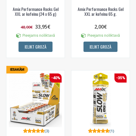
Amix Performance Rocks Gel
Amix Performance Rocks Gel
XXL ar kofeīnu (24 x 65 g)
XXL ar kofeīnu 65 g.
33,95€
2,00€
48,00€
Pieejams noliktavā
Pieejams noliktavā
IELIKT GROZĀ
IELIKT GROZĀ
IESAKĀM
-40%
-35%
(3)
(1)