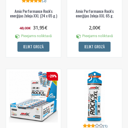
(2)
Amix Performance Rock's
Amix Performance Rock's
enerģijas želeja XXL (24 x 65 g.)
enerģijas želeja XXL 65 g.
31,95€
2,00€
48,00€
Pieejams noliktavā
Pieejams noliktavā
IELIKT GROZĀ
IELIKT GROZĀ
-29%
(1)