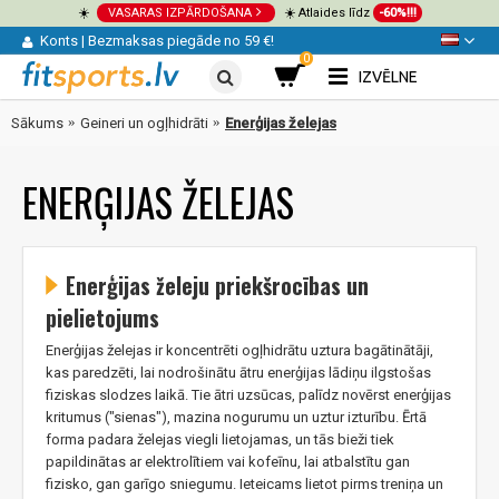
☀️
VASARAS IZPĀRDOŠANA
☀️ Atlaides līdz
-60%!!!
Konts
|
Bezmaksas piegāde no 59 €!
0
IZVĒLNE
Sākums
Geineri un ogļhidrāti
Enerģijas želejas
ENERĢIJAS ŽELEJAS
Enerģijas želeju priekšrocības un
pielietojums
Enerģijas želejas ir koncentrēti ogļhidrātu uztura bagātinātāji,
kas paredzēti, lai nodrošinātu ātru enerģijas lādiņu ilgstošas
fiziskas slodzes laikā. Tie ātri uzsūcas, palīdz novērst enerģijas
kritumus ("sienas"), mazina nogurumu un uztur izturību. Ērtā
forma padara želejas viegli lietojamas, un tās bieži tiek
papildinātas ar elektrolītiem vai kofeīnu, lai atbalstītu gan
fizisko, gan garīgo sniegumu. Ieteicams lietot pirms treniņa un