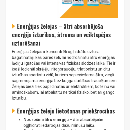
Enerģijas želejas – ātri absorbējoša
enerģija izturības, ātruma un veiktspējas
uzturēšanai
Enerģijas želejas ir koncentrēti ogļhidrātu uztura
bagātinātāji, kas paredzēti, lai nodrošinātu ātru enerģijas
lādiņu ilgstošas vai intensīvas fiziskas slodzes laikā. Tie ir
īpaši iecienīti skrējēju, riteņbraucēju, triatlonistu un citu
izturības sportistu vidū, kuriem nepieciešama ātra, viegli
sagremojama enerģija bez kuņģa darbības traucējumiem.
Želejas bieži tiek papildinātas ar elektrolītiem, kofeīnu vai
aminoskābēm, lai atbalstītu ne tikai fizisko, bet arī garīgo
izturību.
Enerģijas želeju lietošanas priekšrocības
Nodrošina ātru enerģiju
– ātri absorbējošie
ogļhidrāti iedarbojas dažu minūšu laikā.