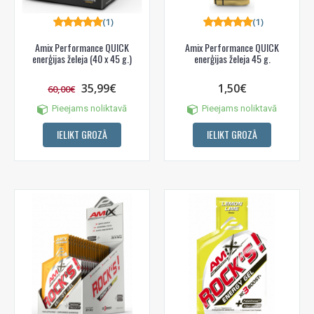
(1)
(1)
Amix Performance QUICK
Amix Performance QUICK
enerģijas želeja (40 x 45 g.)
enerģijas želeja 45 g.
35,99€
1,50€
60,00€
Pieejams noliktavā
Pieejams noliktavā
IELIKT GROZĀ
IELIKT GROZĀ