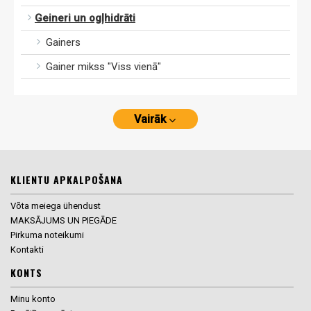
Geineri un ogļhidrāti
Gainers
Gainer mikss "Viss vienā"
Vairāk
KLIENTU APKALPOŠANA
Võta meiega ühendust
MAKSĀJUMS UN PIEGĀDE
Pirkuma noteikumi
Kontakti
KONTS
Minu konto