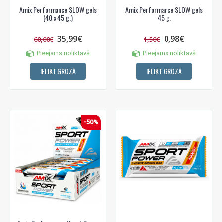
Amix Performance SLOW gels
Amix Performance SLOW gels
(40 x 45 g.)
45 g.
35,99€
0,98€
60,00€
1,50€
Pieejams noliktavā
Pieejams noliktavā
IELIKT GROZĀ
IELIKT GROZĀ
-50%