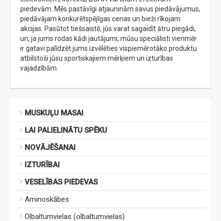
piedevām. Mēs pastāvīgi atjauninām savus piedāvājumus,
piedāvājam konkurētspējīgas cenas un bieži rīkojam
akcijas. Pasūtot tiešsaistē, jūs varat sagaidīt ātru piegādi,
un, ja jums rodas kādi jautājumi, mūsu speciālisti vienmēr
ir gatavi palīdzēt jums izvēlēties vispiemērotāko produktu
atbilstoši jūsu sportiskajiem mērķiem un izturības
vajadzībām.
MUSKUĻU MASAI
LAI PALIELINĀTU SPĒKU
NOVĀJĒŠANAI
IZTURĪBAI
VESELĪBAS PIEDEVAS
Aminoskābes
Olbaltumvielas (olbaltumvielas)