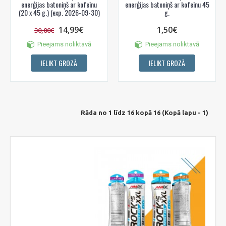
enerģijas batoniņš ar kofeīnu
enerģijas batoniņš ar kofeīnu 45
(20 x 45 g.) (exp. 2026-09-30)
g.
14,99€
1,50€
30,00€
Pieejams noliktavā
Pieejams noliktavā
IELIKT GROZĀ
IELIKT GROZĀ
Rāda no 1 līdz 16 kopā 16 (Kopā lapu - 1)