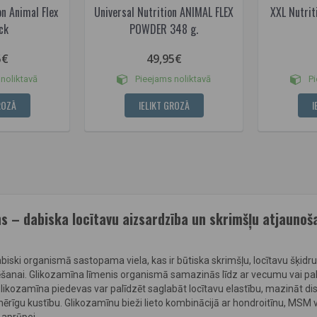
on Animal Flex
Universal Nutrition ANIMAL FLEX
XXL Nutrit
ck
POWDER 348 g.
5€
49,95€
noliktavā
Pieejams noliktavā
Pi
ROZĀ
IELIKT GROZĀ
I
s – dabiska locītavu aizsardzība un skrimšļu atjaunoš
abiski organismā sastopama viela, kas ir būtiska skrimšļu, locītavu šķid
šanai. Glikozamīna līmenis organismā samazinās līdz ar vecumu vai pali
c glikozamīna piedevas var palīdzēt saglabāt locītavu elastību, mazināt d
ērīgu kustību. Glikozamīnu bieži lieto kombinācijā ar hondroitīnu, MSM v