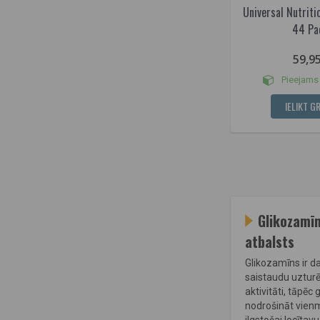
Universal Nutriti
44 Pa
59,9
Pieejams 
IELIKT G
Glikozamīn
atbalsts
Glikozamīns ir d
saistaudu uzturē
aktivitāti, tāpē
nodrošināt vienm