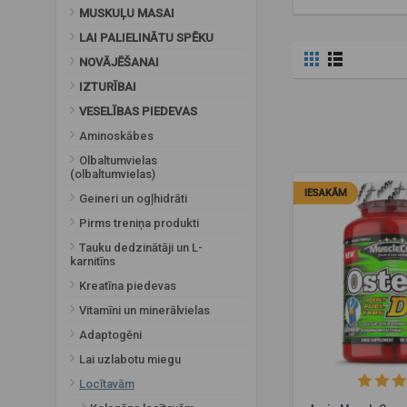
Zaļš ābols
MUSKUĻU MASAI
Zemenes
LAI PALIELINĀTU SPĒKU
Zila avene
NOVĀJĒŠANAI
IZTURĪBAI
VESELĪBAS PIEDEVAS
Aminoskābes
Olbaltumvielas
(olbaltumvielas)
IESAKĀM
Geineri un ogļhidrāti
Pirms treniņa produkti
Tauku dedzinātāji un L-
karnitīns
Kreatīna piedevas
Vitamīni un minerālvielas
Adaptogēni
Lai uzlabotu miegu
Locītavām