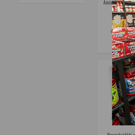
Amix Nutrition O
koncentrāts
3
49,95€
Pieejams 
IELIKT G