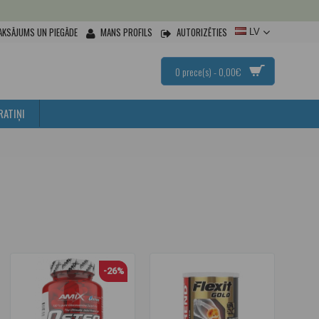
AKSĀJUMS UN PIEGĀDE
MANS PROFILS
AUTORIZĒTIES
LV
0 prece(s) - 0,00€
RATIŅI
-26%