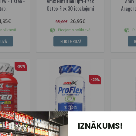
 DW - Osteo -
Amix Nutrition Opti-Pack
Amix 
tab.
Osteo-Flex 30 iepakojumi
Anagene
4,95€
26,95€
35,00€
noliktavā
Pieejams noliktavā
Pi
ROZĀ
IELIKT GROZĀ
I
-30%
-29%
IZNĀKUMS!
(5)