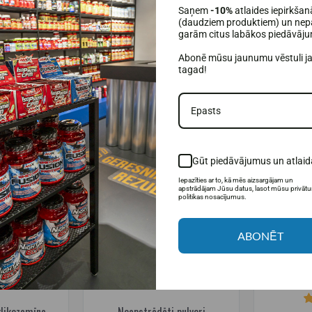
steo trīsfāžu
Amix Nutrition ProFlex®
Amix Nu
Saņem
-10%
atlaides iepirkšan
 700 g.
Collagen UC-II® 60 kapsulas.
kolagēna
(daudziem produktiem) un nepa
garām citus labākos piedāvāj
4,95€
24,95€
34,95€
37,
Abonē mūsu jaunumu vēstuli j
tagad!
noliktavā
Pieejams noliktavā
Pi
ROZĀ
IELIKT GROZĀ
I
IESAKĀM
-30%
-30%
Gūt piedāvājumus un atlaid
Iepazīties ar to, kā mēs aizsargājam un
apstrādājam Jūsu datus, lasot mūsu privāt
politikas nosacījumus.
ABONĒT