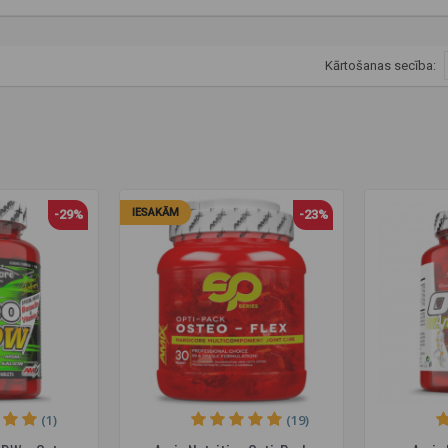
Kārtošanas secība:
IESAKĀM
-29%
-23%
(1)
(19)