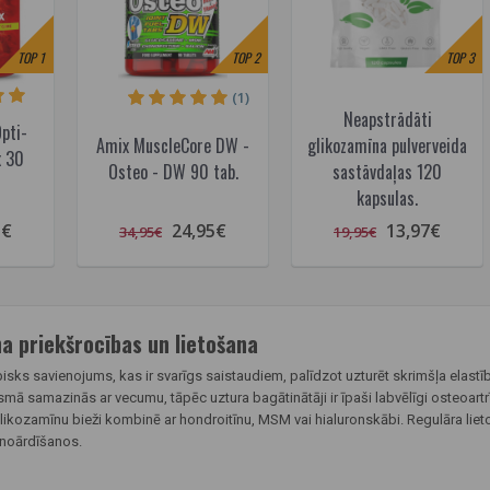
TOP
1
TOP
2
TOP
3
(1)
Neapstrādāti
pti-
Amix MuscleCore DW -
glikozamīna pulverveida
x 30
Osteo - DW 90 tab.
sastāvdaļas 120
kapsulas.
5€
24,95€
13,97€
34,95€
19,95€
a priekšrocības un lietošana
isks savienojums, kas ir svarīgs saistaudiem, palīdzot uzturēt skrimšļa elastīb
 samazinās ar vecumu, tāpēc uztura bagātinātāji ir īpaši labvēlīgi osteoartrīt
likozamīnu bieži kombinē ar hondroitīnu, MSM vai hialuronskābi. Regulāra liet
 noārdīšanos.