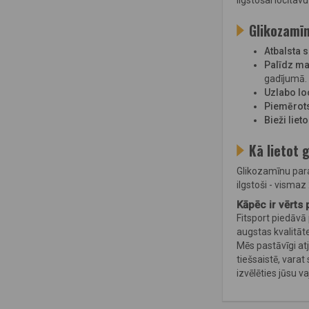
ilgstošai locītav
Glikozamīn
Atbalsta s
Palīdz ma
gadījumā.
Uzlabo lo
Piemērots 
Bieži liet
Kā lietot 
Glikozamīnu paras
ilgstoši - visma
Kāpēc ir vērts p
Fitsport piedāvā
augstas kvalitāt
Mēs pastāvīgi at
tiešsaistē, varat
izvēlēties jūsu 