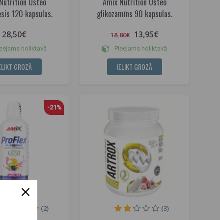
Nutrition Osteo
Amix Nutrition Osteo
sis 120 kapsulas.
glikozamīns 90 kapsulas.
28,50€
13,95€
18,80€
eejams noliktavā
Pieejams noliktavā
ELIKT GROZĀ
IELIKT GROZĀ
-21%
(2)
(3)