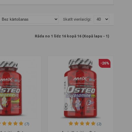
Skatīt vienlaicīgi:
Rāda no 1 līdz 16 kopā 16 (Kopā lapu - 1)
-26%
(7)
(2)