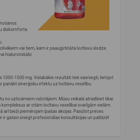
unošanos.
avu diskomforta
u.
ilvēkiem vai tiem, kam ir paaugstināta locītavu slodze.
ai hialuronskābi.
 1000-1500 mg. Vislabākie rezultāti tiek sasniegti, lietojot
 panākt sinerģisku efektu uz locītavu veselību.
stu no uzticamiem ražotājiem. Mūsu veikalā atradīsiet tikai
n kompleksus ar citām locītavu veselībai svarīgām vielām.
arī bieži piemērojam īpašas akcijas. Pasūtot preces
ēr ir gatavi sniegt profesionālas konsultācijas un palīdzēt