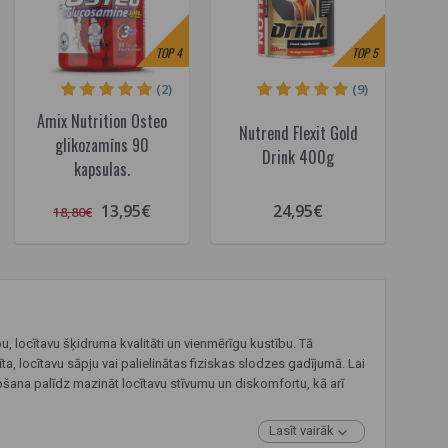
TOP
4
TOP
5
(2)
(9)
Amix Nutrition Osteo
Nutrend Flexit Gold
glikozamīns 90
Drink 400g
kapsulas.
13,95€
24,95€
18,80€
u, locītavu šķidruma kvalitāti un vienmērīgu kustību. Tā
a, locītavu sāpju vai palielinātas fiziskas slodzes gadījumā. Lai
ošana palīdz mazināt locītavu stīvumu un diskomfortu, kā arī
Lasīt vairāk