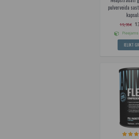
Neapstrādāti g
pulverveida sas
kapsul
1
19,95€
Pieejams 
IELIKT G