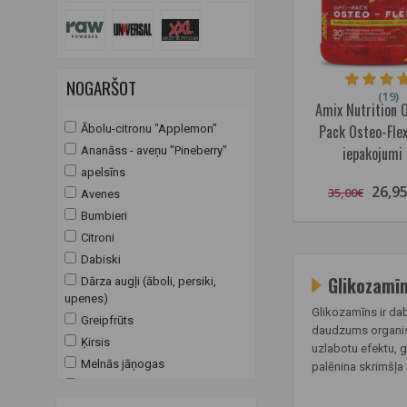
NOGARŠOT
(19)
Amix Nutrition O
Pack Osteo-Fle
Ābolu-citronu "Applemon"
iepakojumi
Ananāss - aveņu "Pineberry"
apelsīns
26,9
35,00€
Avenes
Bumbieri
Citroni
Dabiski
Glikozamīn
Dārza augļi (āboli, persiki,
upenes)
Glikozamīns ir dab
Greipfrūts
daudzums organismā
Ķirsis
uzlabotu efektu, g
Melnās jāņogas
palēnina skrimšļa
Persiku