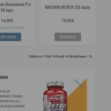
ion Glucosamine Pro
MAXXWIN ARTROX 120 vāciņi.
90 kaps.
14,95€
19,95€
eejams noliktavā
ELIKT GROZĀ
IŠPARDUOTA
Rāda no 1 līdz 16 kopā 16 (Kopā lapu - 1)
anas
ruma un
elinātu fizisko
iskomfortu un
ai hialuronskābi