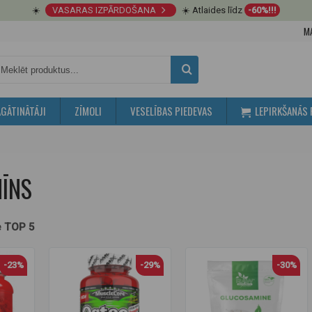
☀️
VASARAS IZPĀRDOŠANA
☀️ Atlaides līdz
-60%!!!
M
GĀTINĀTĀJI
ZĪMOLI
VESELĪBAS PIEDEVAS
LEPIRKŠANĀS 
ĪNS
e TOP 5
-23%
-29%
-30%