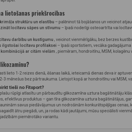
u aprūpei.
a lietošanas priekšrocības
krimšļa struktūru un elastību
– palēninot tā bojāšanos un veicinot atja
zināt locītavu sāpes un stīvumu
– īpaši noderīgi osteoartrīta vai locīt
cītavu darbību un kustīgumu
, veicinot vienmērīgāku, bez berzes kustīb
ilgstošai locītavu profilaksei
– īpaši sportistiem, vecāka gadagājuma c
o kombinācijā ar citām vielām
, piemēram, hondroitīnu, MSM, kolagēnu v
glikozamīnu?
ti lieto 1-2 reizes dienā, ēšanas laikā, ieteicamā dienas deva ir aptuveni
z 2-3 mēnešus bez pārtraukuma. Lietojot kopā ar hondroitīnu vai MSM, var
irkt tieši no Fitsport?
 plašu rūpīgi atlasītu un pārbaudītu glikozamīna uztura bagātinātāju klā
es, efektīvus produktus – gan tīra glikozamīna uztura bagātinātājus, ga
jauninām savus piedāvājumus un nodrošinām konkurētspējīgas cenas, kā 
 sagaidīt ātru piegādi, un, ja rodas kādi jautājumi, mūsu speciālisti vienm
vajadzībām piemērotāko variantu.