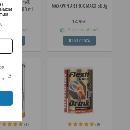
trition ProFlex®
ās
MAXXWIN ARTROX MAXX 500g
 šķidrums 1000 ml.
laiziet
umus!
29,95€
14,95€
95€
au
eejams noliktavā
Pieejams noliktavā
ELIKT GROZĀ
IELIKT GROZĀ
as
uma
(1)
(9)