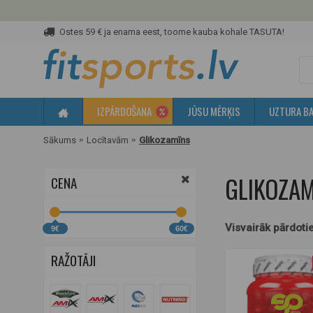
Ostes 59 € ja enama eest, toome kauba kohale TASUTA!
IZPĀRDOŠANA
JŪSU MĒRĶIS
UZTURA BA
Sākums
Locītavām
Glikozamīns
GLIKOZAM
CENA
Visvairāk pārdoti
9€
60€
RAŽOTĀJI