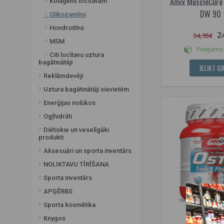
Amix MuscleCore
Kolagēns locītavām
DW 90 
Glikozamīns
Hondroitīns
2
34,95€
MSM
Pieejams 
Citi locītavu uztura
bagātinātāji
IELIKT G
Reklāmdevēji
Uztura bagātinātāji sievietēm
Enerģijas nolūkos
Ogļhidrāti
Diētiskie un veselīgāki
produkti
Aksesuāri un sporta inventārs
NOLIKTAVU TĪRĪŠANA
Sporta inventārs
APĢĒRBS
Sporta kosmētika
Knygos