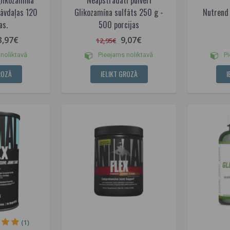
likozamīna
Neapstrādāti pulveri
tāvdaļas 120
Glikozamīna sulfāts 250 g -
Nutrend 
as.
500 porcijas
3,97€
9,07€
12,95€
noliktavā
Pieejams noliktavā
Pi
ROZĀ
IELIKT GROZĀ
I
(1)