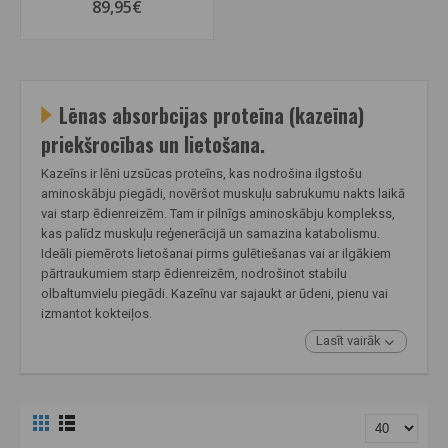
89,95€
Lēnas absorbcijas proteīna (kazeīna)
priekšrocības un lietošana.
Kazeīns ir lēni uzsūcas proteīns, kas nodrošina ilgstošu
aminoskābju piegādi, novēršot muskuļu sabrukumu nakts laikā
vai starp ēdienreizēm. Tam ir pilnīgs aminoskābju komplekss,
kas palīdz muskuļu reģenerācijā un samazina katabolismu.
Ideāli piemērots lietošanai pirms gulētiešanas vai ar ilgākiem
pārtraukumiem starp ēdienreizēm, nodrošinot stabilu
olbaltumvielu piegādi. Kazeīnu var sajaukt ar ūdeni, pienu vai
izmantot kokteiļos.
Lasīt vairāk