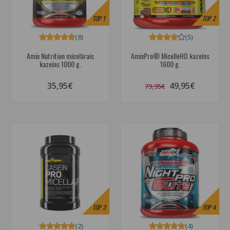
TOP
1
TOP
2
(8)
(5)
Amix Nutrition micelārais
AmixPro® MicelleHD kazeīns
kazeīns 1000 g.
1600 g.
35,95€
49,95€
79,95€
TOP
3
TOP
4
(2)
(4)