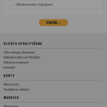
Olbaltumvielu maisījumi
Vairāk
KLIENTU APKALPOŠANA
Võta meiega ühendust
MAKSĀJUMS UN PIEGĀDE
Pirkuma noteikumi
Kontakti
KONTS
Minu konto
Pasūtījumu vēsture
MANUSED
Pārdošana