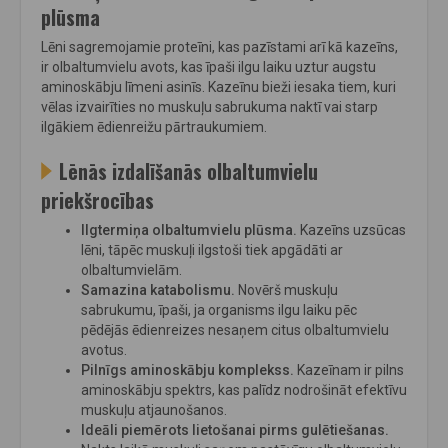
plūsma
Lēni sagremojamie proteīni, kas pazīstami arī kā kazeīns,
ir olbaltumvielu avots, kas īpaši ilgu laiku uztur augstu
aminoskābju līmeni asinīs. Kazeīnu bieži iesaka tiem, kuri
vēlas izvairīties no muskuļu sabrukuma naktī vai starp
ilgākiem ēdienreižu pārtraukumiem.
Lēnās izdalīšanās olbaltumvielu
priekšrocības
Ilgtermiņa olbaltumvielu plūsma.
Kazeīns uzsūcas
lēni, tāpēc muskuļi ilgstoši tiek apgādāti ar
olbaltumvielām.
Samazina katabolismu.
Novērš muskuļu
sabrukumu, īpaši, ja organisms ilgu laiku pēc
pēdējās ēdienreizes nesaņem citus olbaltumvielu
avotus.
Pilnīgs aminoskābju komplekss.
Kazeīnam ir pilns
aminoskābju spektrs, kas palīdz nodrošināt efektīvu
muskuļu atjaunošanos.
Ideāli piemērots lietošanai pirms gulētiešanas.