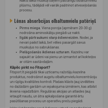
Nakts laikā muskuļi saņem pastāvīgu olbaltumvielu
plūsmu, tādējādi vēl vairāk paātrinot atveseļošanās
procesu.
Lēnas absorbcijas olbaltumvielu
patēriņš
Pirms miega.
Viena porcija (apmēram 20-30 g)
nodrošina aminoskābju piegādi uz nakti.
Ilgāki pārtraukumi starp ēdienreizēm.
Noder, ja
nevari paēst laikā, bet vēlies pasargāt savus
muskuļus no sabrukšanas.
Pielāgošanās ikdienas uzturam.
Kazeīnu var
sajaukt ar ūdeni vai pienu un izmantot arī kokteiļos
ar citām sastāvdaļām.
Kāpēc pirkt no Fitsport?
Fitsport.lt piegādā tikai uzticamu ražotāju kazeīna
produktus, nodrošinot augstu olbaltumvielu koncentrāciju
un rūpīgu kvalitātes kontroli. Plašais klāsts ļauj izvēlēties
no dažādām garšām un iepakojuma izmēriem, kas atbilst
ikviena vajadzībām. Regulāras akcijas un atlaides ļauj
ietaupīt naudu, un ātra apkalpošana garantē ērtu
pasūtīšanas procesu un operatīvu preču piegādi.