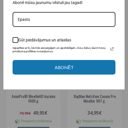
Abonē mūsu jaunumu vēstuli jau tagad!
IELIKT GROZĀ
IELIKT GROZĀ
IESAKĀM
-38%
Gūt piedāvājumus un atlaidas
Iepazīties ar to, kā mēs aizsargājam un apstrādājam Jūsu datus, lasot mūsu
privātuma politikas nosacījumus.
ABONĒT
(5)
(2)
AmixPro® MicelleHD kazeīns
BigMan Nutrition Casein Pro
1600 g.
Micellar 907 g.
49,95€
34,95€
79,95€
Pieejams noliktavā
Pieejams noliktavā