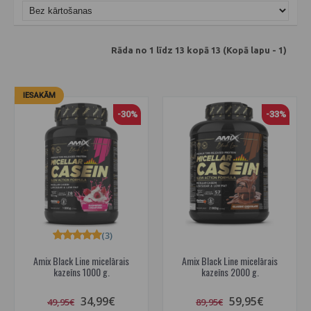
Rāda no 1 līdz 13 kopā 13 (Kopā lapu - 1)
IESAKĀM
-30%
-33%
(3)
Amix Black Line micelārais
Amix Black Line micelārais
kazeīns 1000 g.
kazeīns 2000 g.
34,99€
59,95€
49,95€
89,95€