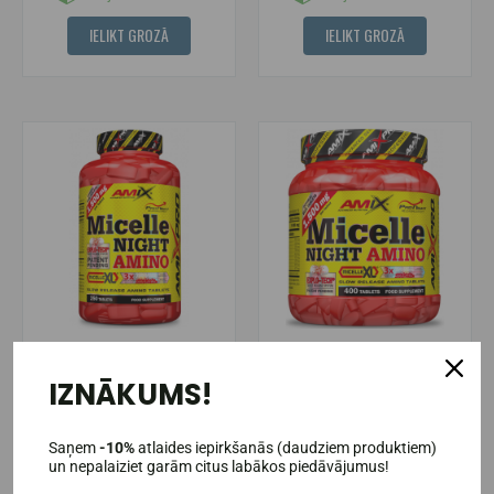
IELIKT GROZĀ
IELIKT GROZĀ
AmixPro® Micelle Night Amino
AmixPro® Micelle Night Amino
IZNĀKUMS!
250 tabletes.
400 tabletes.
33,95€
44,95€
Saņem
-10%
atlaides iepirkšanās (daudziem produktiem)
un nepalaiziet garām citus labākos piedāvājumus!
Pieejams noliktavā
Pieejams noliktavā