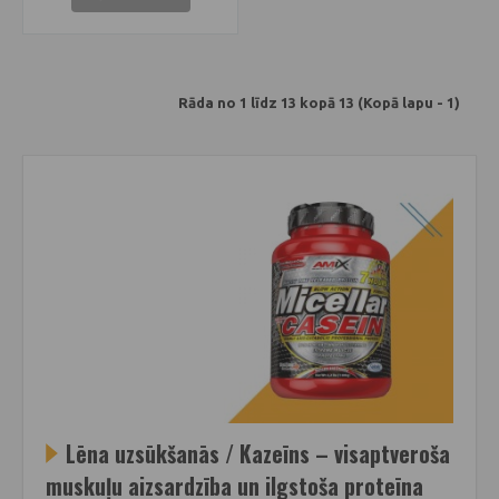
Rāda no 1 līdz 13 kopā 13 (Kopā lapu - 1)
Lēna uzsūkšanās / Kazeīns – visaptveroša
muskuļu aizsardzība un ilgstoša proteīna