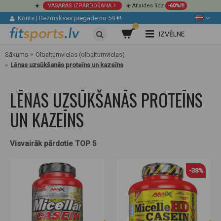
☀️
VASARAS IZPĀRDOŠANA
☀️ Atlaides līdz
-60%!!!
Konts
|
Bezmaksas piegāde no 59 €!
0
IZVĒLNE
Sākums
Olbaltumvielas (olbaltumvielas)
Lēnas uzsūkšanās proteīns un kazeīns
LĒNAS UZSŪKŠANĀS PROTEĪNS
UN KAZEĪNS
Visvairāk pārdotie TOP 5
-38%