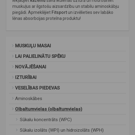
Iekļaujiet
kazeīnu
savā ikdienas uzturā un nodrošiniet
muskuļus ar ilgstošu aizsardzību un stabilu aminoskābju
piegādi. Apmeklējiet
Fitsport
un izvēlieties sev labāko
lēnas absorbcijas proteīna produktu!
MUSKUĻU MASAI
LAI PALIELINĀTU SPĒKU
NOVĀJĒŠANAI
IZTURĪBAI
VESELĪBAS PIEDEVAS
Aminoskābes
Olbaltumvielas (olbaltumvielas)
Sūkalu koncentrāts (WPC)
Sūkalu izolāts (WPI) un hidroizolāts (WPH)