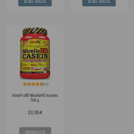
IELIKT GROZĀ
IELIKT GROZĀ
(1)
AmixPro® MicelleHD kazeīns
700 g.
33,95€
IŠPARDUOTA