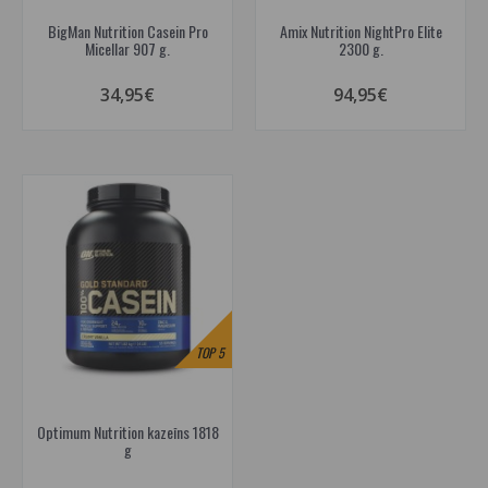
BigMan Nutrition Casein Pro
Amix Nutrition NightPro Elite
Micellar 907 g.
2300 g.
34,95€
94,95€
TOP
5
Optimum Nutrition kazeīns 1818
g