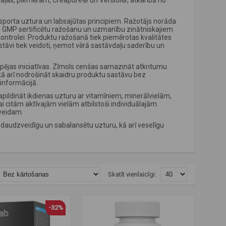
aļas, piemēram, Creapure® un Verisol®, atkarībā no
 sporta uztura un labsajūtas principiem. Ražotājs norāda
īs, GMP sertificētu ražošanu un uzmanību zinātniskajiem
kontrolei. Produktu ražošanā tiek piemērotas kvalitātes
āvi tiek veidoti, ņemot vērā sastāvdaļu saderību un
spējas iniciatīvas. Zīmols cenšas samazināt atkritumu
ā arī nodrošināt skaidru produktu sastāvu bez
informācijā.
apildināt ikdienas uzturu ar vitamīniem, minerālvielām,
citām aktīvajām vielām atbilstoši individuālajām
sveidam.
ot daudzveidīgu un sabalansētu uzturu, kā arī veselīgu
Skatīt vienlaicīgi:
-32%