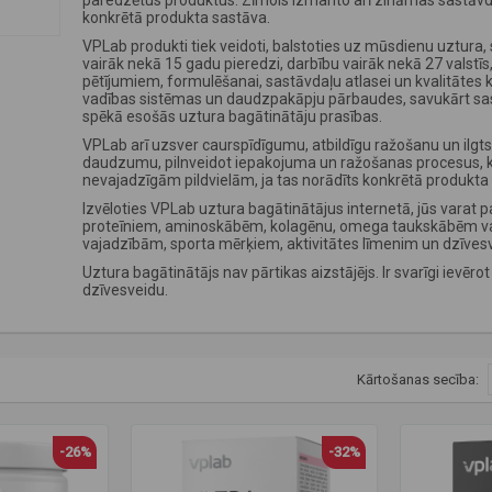
paredzētus produktus. Zīmols izmanto arī zināmas sastāvd
konkrētā produkta sastāva.
VPLab produkti tiek veidoti, balstoties uz mūsdienu uztura,
vairāk nekā 15 gadu pieredzi, darbību vairāk nekā 27 valst
pētījumiem, formulēšanai, sastāvdaļu atlasei un kvalitātes 
vadības sistēmas un daudzpakāpju pārbaudes, savukārt sast
spēkā esošās uztura bagātinātāju prasības.
VPLab arī uzsver caurspīdīgumu, atbildīgu ražošanu un ilgt
daudzumu, pilnveidot iepakojuma un ražošanas procesus, k
nevajadzīgām pildvielām, ja tas norādīts konkrētā produkta 
Izvēloties VPLab uztura bagātinātājus internetā, jūs varat p
proteīniem, aminoskābēm, kolagēnu, omega taukskābēm vai 
vajadzībām, sporta mērķiem, aktivitātes līmenim un dzīve
Uztura bagātinātājs nav pārtikas aizstājējs. Ir svarīgi ievēr
dzīvesveidu.
Kārtošanas secība:
-26%
-32%