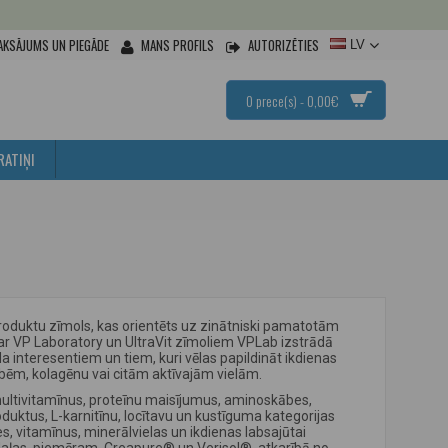
AKSĀJUMS UN PIEGĀDE
MANS PROFILS
AUTORIZĒTIES
LV
0 prece(s) - 0,00€
RATIŅI
produktu zīmols, kas orientēts uz zinātniski pamatotām
 ar VP Laboratory un UltraVit zīmoliem VPLab izstrādā
a interesentiem un tiem, kuri vēlas papildināt ikdienas
bēm, kolagēnu vai citām aktīvajām vielām.
multivitamīnus, proteīnu maisījumus, aminoskābes,
duktus, L-karnitīnu, locītavu un kustīguma kategorijas
 vitamīnus, minerālvielas un ikdienas labsajūtai