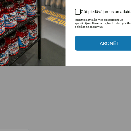
Gūt piedāvājumus un atlaid
Iepazīties ar to, kā mēs aizsargājam un
apstrādājam Jūsu datus, lasot mūsu privāt
politikas nosacījumus.
ABONĒT