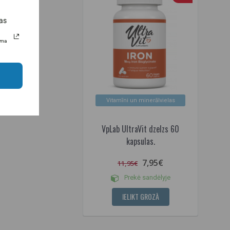
as
uma
Vitamīni un minerālvielas
VpLab UltraVit dzelzs 60
kapsulas.
7,95€
11,95€
Prekė sandėlyje
IELIKT GROZĀ