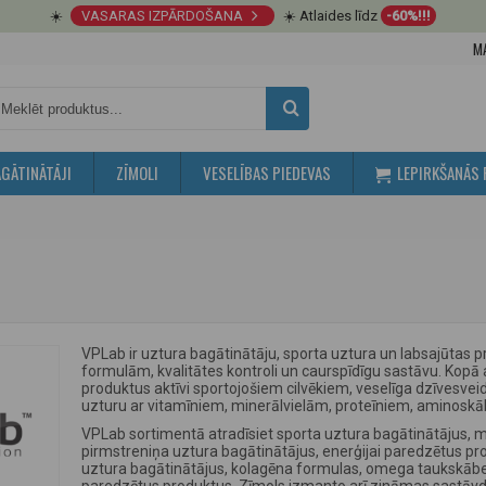
☀️
VASARAS IZPĀRDOŠANA
☀️ Atlaides līdz
-60%!!!
M
GĀTINĀTĀJI
ZĪMOLI
VESELĪBAS PIEDEVAS
LEPIRKŠANĀS 
VPLab ir uztura bagātinātāju, sporta uztura un labsajūtas 
formulām, kvalitātes kontroli un caurspīdīgu sastāvu. Kopā
produktus aktīvi sportojošiem cilvēkiem, veselīga dzīvesveid
uzturu ar vitamīniem, minerālvielām, proteīniem, aminoskā
VPLab sortimentā atradīsiet sporta uztura bagātinātājus, 
pirmstreniņa uztura bagātinātājus, enerģijai paredzētus pro
uztura bagātinātājus, kolagēna formulas, omega taukskābes,