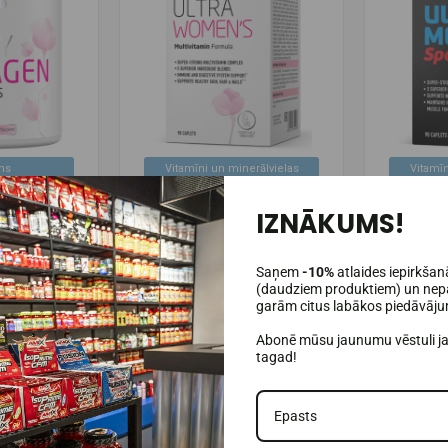
ns
Vitamīni un minerālvielas
Vitamī
(3)
VpLab Ultra sieviešu
IZNĀKUMS!
agēna peptīdi
multivitamīnu formula 90
VpLab Ul
026-11-30)
tabletes.
multivit
Saņem
-10%
atlaides iepirkšan
3,99€
15,50€
(daudziem produktiem) un nepa
22,95€
22,
garām citus labākos piedāvāj
andėlyje
Prekė sandėlyje
P
Abonē mūsu jaunumu vēstuli j
ROZĀ
IELIKT GROZĀ
tagad!
I