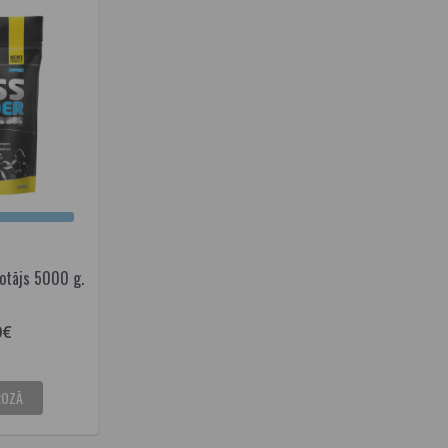
otājs 5000 g.
0€
ROZĀ