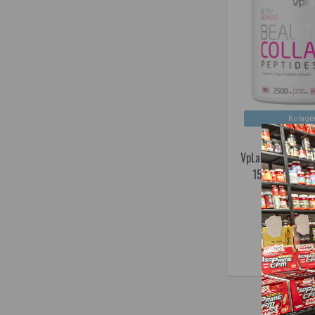
Kolagē
VpLab Beauty kol
150 g. (exp. 2
1
18,95€
Prekė s
IELIKT G