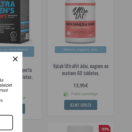
nu un minerālvielu
Matiem, nagiem, ādai
kompleksi
VpLab UltraVit ādai, nagiem un
tra vīriešu sporta
matiem 60 tabletes.
amīni 90 tabletes.
ās
13,95€
laiziet
15,50€
95€
umus!
Prekė sandėlyje
rekė sandėlyje
au
IELIKT GROZĀ
ELIKT GROZĀ
-33%