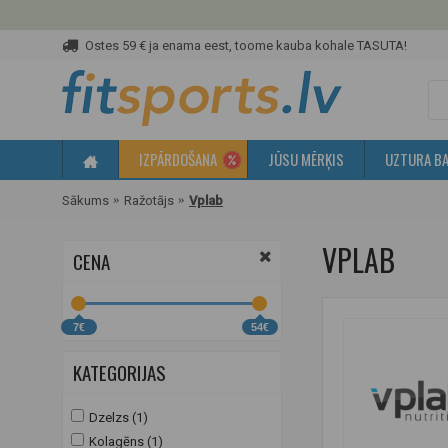
Ostes 59 € ja enama eest, toome kauba kohale TASUTA!
IZPĀRDOŠANA
JŪSU MĒRĶIS
UZTURA BA
Sākums
Ražotājs
Vplab
VPLAB
CENA
7€
54€
KATEGORIJAS
Dzelzs (1)
Kolagēns (1)