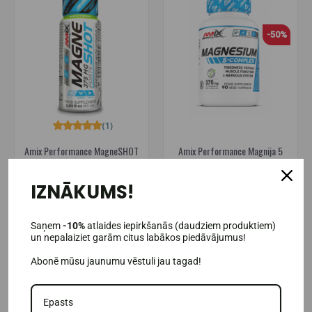
-50%
(1)
Amix Performance MagneSHOT
Amix Performance Magnija 5
FORTE 60 ml.
komplekss 90 kapsulas.
IZNĀKUMS!
1,95€
12,95€
25,95€
Pieejams noliktavā
Pieejams noliktavā
Saņem
-10%
atlaides iepirkšanās (daudziem produktiem)
IELIKT GROZĀ
IELIKT GROZĀ
un nepalaiziet garām citus labākos piedāvājumus!
Abonē mūsu jaunumu vēstuli jau tagad!
-25%
-25%