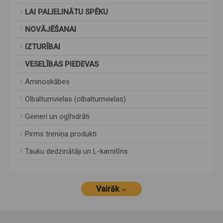
LAI PALIELINĀTU SPĒKU
NOVĀJĒŠANAI
IZTURĪBAI
VESELĪBAS PIEDEVAS
Aminoskābes
Olbaltumvielas (olbaltumvielas)
Geineri un ogļhidrāti
Pirms treniņa produkti
Tauku dedzinātāji un L-karnitīns
Vairāk