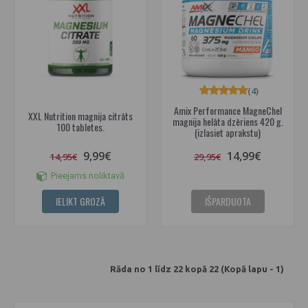
(4)
Amix Performance MagneChel
XXL Nutrition magnija citrāts
magnija helāta dzēriens 420 g.
100 tabletes.
(izlasiet aprakstu)
9,99€
14,99€
14,95€
29,95€
Pieejams noliktavā
IELIKT GROZĀ
IŠPARDUOTA
Rāda no 1 līdz 22 kopā 22 (Kopā lapu - 1)