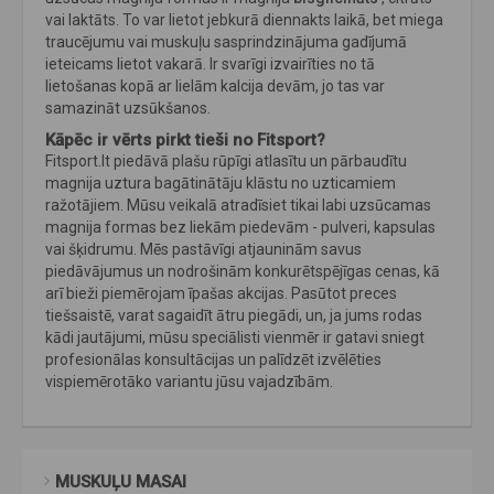
vai laktāts. To var lietot jebkurā diennakts laikā, bet miega
traucējumu vai muskuļu sasprindzinājuma gadījumā
ieteicams lietot vakarā. Ir svarīgi izvairīties no tā
lietošanas kopā ar lielām kalcija devām, jo tas var
samazināt uzsūkšanos.
Kāpēc ir vērts pirkt tieši no Fitsport?
Fitsport.lt piedāvā plašu rūpīgi atlasītu un pārbaudītu
magnija uztura bagātinātāju klāstu no uzticamiem
ražotājiem. Mūsu veikalā atradīsiet tikai labi uzsūcamas
magnija formas bez liekām piedevām - pulveri, kapsulas
vai šķidrumu. Mēs pastāvīgi atjauninām savus
piedāvājumus un nodrošinām konkurētspējīgas cenas, kā
arī bieži piemērojam īpašas akcijas. Pasūtot preces
tiešsaistē, varat sagaidīt ātru piegādi, un, ja jums rodas
kādi jautājumi, mūsu speciālisti vienmēr ir gatavi sniegt
profesionālas konsultācijas un palīdzēt izvēlēties
vispiemērotāko variantu jūsu vajadzībām.
MUSKUĻU MASAI