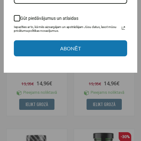
Gūt piedāvājumus un atlaidas
Iepazīties ar to, kā mēs aizsargājam un apstrādājam Jūsu datus, lasot mūsu
privātuma politikas nosacījumus.
ABONĒT
Hepatica magnija malāts 180
Hepatica magnija taurāts 120
kaps.
kaps.
14,96€
14,96€
19,95€
19,95€
Pieejams noliktavā
Pieejams noliktavā
IELIKT GROZĀ
IELIKT GROZĀ
-30%