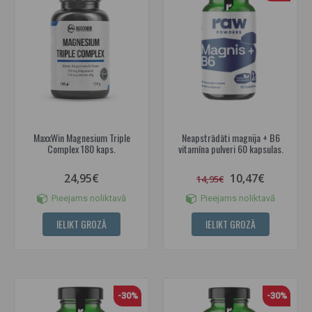
MaxxWin Magnesium Triple
Neapstrādāti magnija + B6
Complex 180 kaps.
vitamīna pulveri 60 kapsulas.
24,95€
10,47€
14,95€
Pieejams noliktavā
Pieejams noliktavā
IELIKT GROZĀ
IELIKT GROZĀ
-30%
-30%