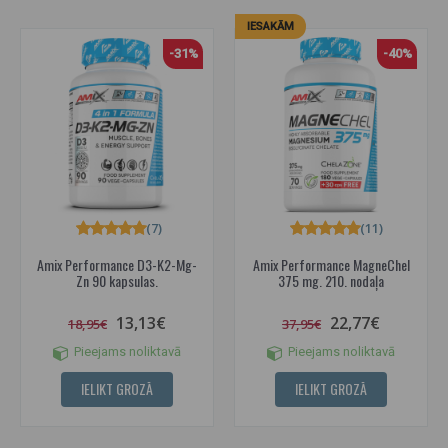
IESAKĀM
-31%
-40%
(7)
(11)
Amix Performance D3-K2-Mg-
Amix Performance MagneChel
Zn 90 kapsulas.
375 mg. 210. nodaļa
13,13€
22,77€
18,95€
37,95€
Pieejams noliktavā
Pieejams noliktavā
IELIKT GROZĀ
IELIKT GROZĀ