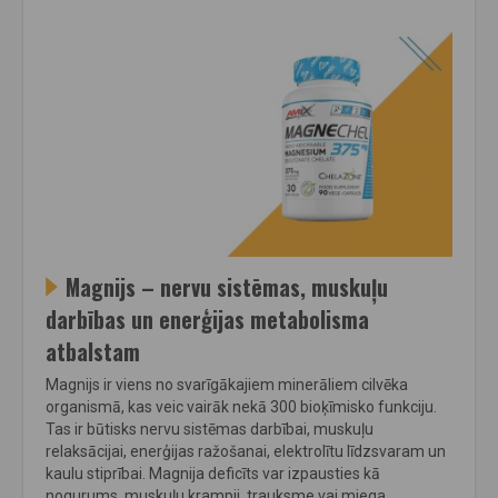
Magnijs – nervu sistēmas, muskuļu
darbības un enerģijas metabolisma
atbalstam
Magnijs ir viens no svarīgākajiem minerāliem cilvēka
organismā, kas veic vairāk nekā 300 bioķīmisko funkciju.
Tas ir būtisks nervu sistēmas darbībai, muskuļu
relaksācijai, enerģijas ražošanai, elektrolītu līdzsvaram un
kaulu stiprībai. Magnija deficīts var izpausties kā
nogurums, muskuļu krampji, trauksme vai miega