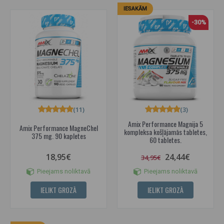
IESAKĀM
-30%
(11)
(3)
Amix Performance Magnija 5
Amix Performance MagneChel
kompleksa košļājamās tabletes,
375 mg. 90 kapletes
60 tabletes.
18,95€
24,44€
34,95€
Pieejams noliktavā
Pieejams noliktavā
IELIKT GROZĀ
IELIKT GROZĀ