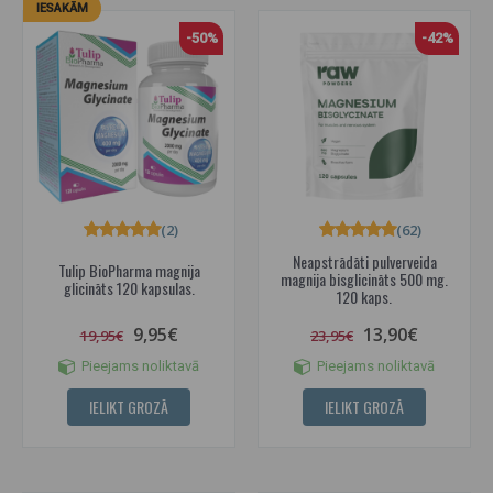
IESAKĀM
-50%
-42%
(2)
(62)
Neapstrādāti pulverveida
Tulip BioPharma magnija
magnija bisglicināts 500 mg.
glicināts 120 kapsulas.
120 kaps.
9,95€
13,90€
19,95€
23,95€
Pieejams noliktavā
Pieejams noliktavā
IELIKT GROZĀ
IELIKT GROZĀ