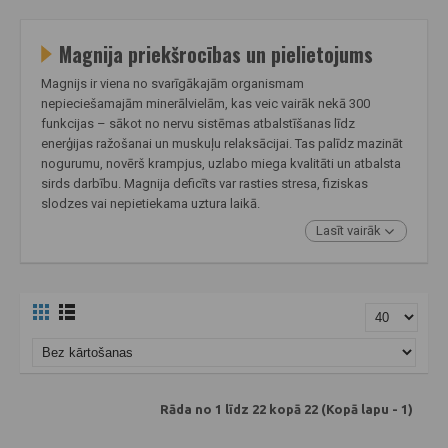
Magnija priekšrocības un pielietojums
Magnijs ir viena no svarīgākajām organismam
nepieciešamajām minerālvielām, kas veic vairāk nekā 300
funkcijas – sākot no nervu sistēmas atbalstīšanas līdz
enerģijas ražošanai un muskuļu relaksācijai. Tas palīdz mazināt
nogurumu, novērš krampjus, uzlabo miega kvalitāti un atbalsta
sirds darbību. Magnija deficīts var rasties stresa, fiziskas
slodzes vai nepietiekama uztura laikā.
Lasīt vairāk
Rāda no 1 līdz 22 kopā 22 (Kopā lapu - 1)