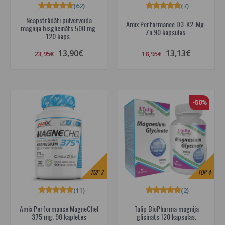
(62)
(7)
Neapstrādāti pulverveida
Amix Performance D3-K2-Mg-
magnija bisglicināts 500 mg.
Zn 90 kapsulas.
120 kaps.
13,90€
13,13€
23,95€
18,95€
-50%
TOP
3
TOP
4
(11)
(2)
Amix Performance MagneChel
Tulip BioPharma magnija
375 mg. 90 kapletes
glicināts 120 kapsulas.