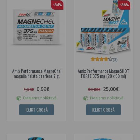
-34%
-36%
(3)
Amix Performance MagneChel
Amix Performance MagneSHOT
magnija helāta dzēriens 7 g.
FORTE 375 mg (20 x 60 ml)
0,99€
25,00€
1,50€
39,00€
Pieejams noliktavā
Pieejams noliktavā
IELIKT GROZĀ
IELIKT GROZĀ