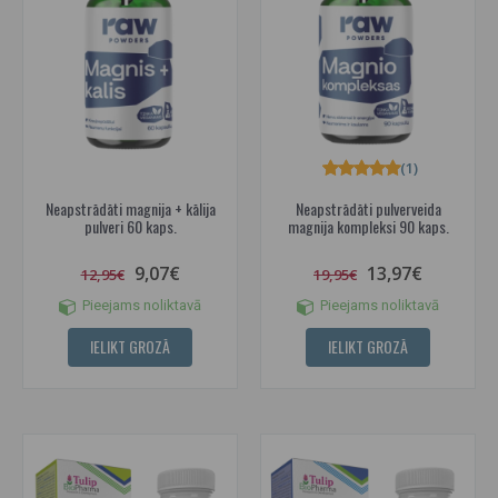
(1)
Neapstrādāti magnija + kālija
Neapstrādāti pulverveida
pulveri 60 kaps.
magnija kompleksi 90 kaps.
9,07€
13,97€
12,95€
19,95€
Pieejams noliktavā
Pieejams noliktavā
IELIKT GROZĀ
IELIKT GROZĀ