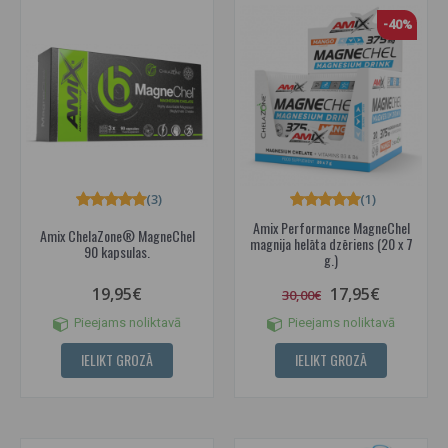
-40%
(3)
(1)
Amix Performance MagneChel
Amix ChelaZone® MagneChel
magnija helāta dzēriens (20 x 7
90 kapsulas.
g.)
19,95€
17,95€
30,00€
Pieejams noliktavā
Pieejams noliktavā
IELIKT GROZĀ
IELIKT GROZĀ