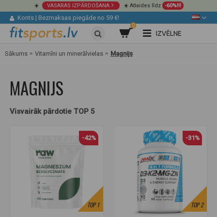
☀️
VASARAS IZPĀRDOŠANA
☀️ Atlaides līdz
-60%!!!
Konts
|
Bezmaksas piegāde no 59 €!
0
IZVĒLNE
Sākums
Vitamīni un minerālvielas
Magnijs
MAGNIJS
Visvairāk pārdotie TOP 5
-42%
-31%
TOP
1
TOP
2