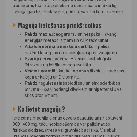
traucējumi, tāpēc tā pietiekama uzņemšana ir ārkārtīgi
svarīga gan fiziski aktīviem, gan stresa skartiem cilvēkiem.
Magnija lietošanas priekšrocības
Palīdz mazināt nogurumu un nespēku
– svarīgi
enerģijas metabolismam un ATP ražošanai.
Atbalsta normālu muskuļu darbību
– palīdz
novērst krampjus un muskuļu sasprindzinājumu.
Svarīgi nervu sistēmai
– veicina psiholoģisko
līdzsvaru un labāku miega kvalitāti.
Veicina normālu kaulu un zobu stāvokli
– darbojas
kopā ar kalciju un D vitamīnu.
Palīdz regulēt asinsspiedienu un sirdsdarbības
ātrumu
– īpaši noderīgi cilvēkiem ar hipertensiju vai
sirds problēmām.
Kā lietot magniju?
Ieteicamā magnija dienas deva pieaugušajam ir aptuveni
300–400 mg, taču nepieciešamība var palielināties
fiziskās slodzes, stresa vai grūtniecības laikā. Vislabāk
uzsūcas magnija formas ir magnija
bisglicināts
, citrāts