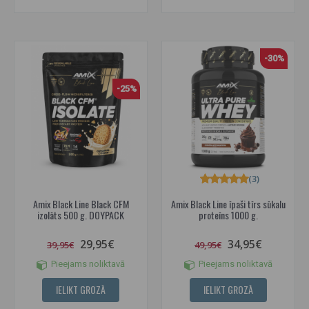
-30%
-25%
(3)
Amix Black Line Black CFM
Amix Black Line īpaši tīrs sūkalu
izolāts 500 g. DOYPACK
proteīns 1000 g.
29,95€
34,95€
39,95€
49,95€
Pieejams noliktavā
Pieejams noliktavā
IELIKT GROZĀ
IELIKT GROZĀ