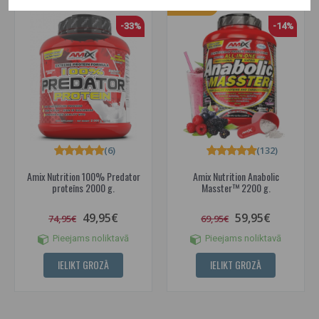
IESAKĀM
-33%
-14%
(6)
(132)
Amix Nutrition 100% Predator
Amix Nutrition Anabolic
proteīns 2000 g.
Masster™ 2200 g.
49,95€
59,95€
74,95€
69,95€
Pieejams noliktavā
Pieejams noliktavā
IELIKT GROZĀ
IELIKT GROZĀ