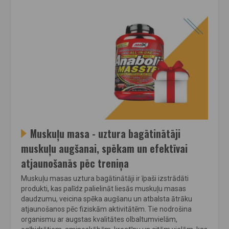
Muskuļu masa - uztura bagātinātāji
muskuļu augšanai, spēkam un efektīvai
atjaunošanās pēc treniņa
Muskuļu masas uztura bagātinātāji ir īpaši izstrādāti
produkti, kas palīdz palielināt liesās muskuļu masas
daudzumu, veicina spēka augšanu un atbalsta ātrāku
atjaunošanos pēc fiziskām aktivitātēm. Tie nodrošina
organismu ar augstas kvalitātes olbaltumvielām,