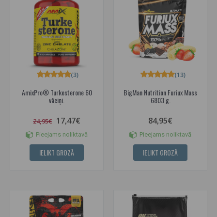
(3)
(13)
AmixPro® Turkesterone 60
BigMan Nutrition Furiux Mass
vāciņi.
6803 g.
17,47€
84,95€
24,95€
Pieejams noliktavā
Pieejams noliktavā
IELIKT GROZĀ
IELIKT GROZĀ