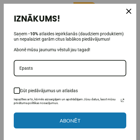
IESAKĀM
-25%
IZNĀKUMS!
Saņem
-10%
atlaides iepirkšanās (daudziem produktiem)
un nepalaiziet garām citus labākos piedāvājumus!
Abonē mūsu jaunumu vēstuli jau tagad!
(7)
(4)
Amix MuscleCore DW - MytoTest
Amix MuscleCore DW -
- V3 90 kapsulas.
OptiMass liellopa gaļa 2500 g.
Gūt piedāvājumus un atlaidas
45,00€
37,37€
49,95€
Iepazīties ar to, kā mēs aizsargājam un apstrādājam Jūsu datus, lasot mūsu
privātuma politikas nosacījumus.
Pieejams noliktavā
Pieejams noliktavā
IELIKT GROZĀ
IELIKT GROZĀ
ABONĒT