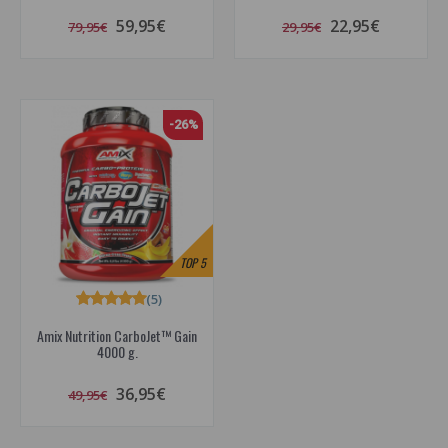
59,95€
22,95€
79,95€
29,95€
-26%
TOP
5
(5)
Amix Nutrition CarboJet™ Gain
4000 g.
36,95€
49,95€