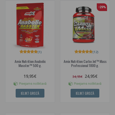
-29%
(1)
(12)
Amix Nutrition Anabolic
Amix Nutrition Carbo Jet™ Mass
Masster™ 500 g.
Professional 1800 g.
19,95€
24,95€
34,95€
Pieejams noliktavā
Pieejams noliktavā
IELIKT GROZĀ
IELIKT GROZĀ