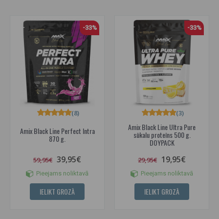
-33%
-33%
(8)
(3)
Amix Black Line Ultra Pure
Amix Black Line Perfect Intra
sūkalu proteīns 500 g.
870 g.
DOYPACK
39,95€
19,95€
59,95€
29,95€
Pieejams noliktavā
Pieejams noliktavā
IELIKT GROZĀ
IELIKT GROZĀ