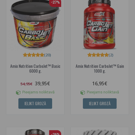
-27%
(20)
(2)
Amix Nutrition CarboJet™ Basic
Amix Nutrition CarboJet™ Gain
6000 g.
1000 g.
39,95€
16,95€
54,95€
Pieejams noliktavā
Pieejams noliktavā
IELIKT GROZĀ
IELIKT GROZĀ
-26%