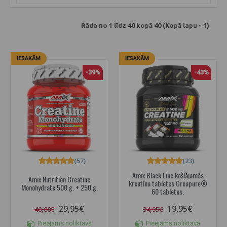
Rāda no 1 līdz 40 kopā 40 (Kopā lapu - 1)
IESAKĀM
IESAKĀM
-39%
-43%
(57)
(23)
Amix Black Line košļājamās
Amix Nutrition Creatine
kreatīna tabletes Creapure®
Monohydrate 500 g. + 250 g.
60 tabletes.
29,95€
19,95€
48,80€
34,95€
Pieejams noliktavā
Pieejams noliktavā