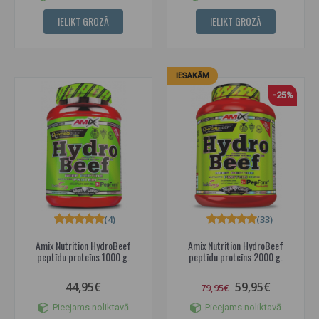
IELIKT GROZĀ
IELIKT GROZĀ
IESAKĀM
-25%
(4)
(33)
Amix Nutrition HydroBeef
Amix Nutrition HydroBeef
peptīdu proteīns 1000 g.
peptīdu proteīns 2000 g.
44,95€
59,95€
79,95€
Pieejams noliktavā
Pieejams noliktavā