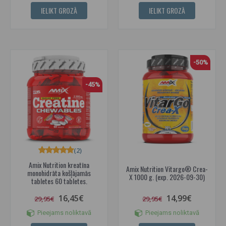
IELIKT GROZĀ
IELIKT GROZĀ
-50%
-45%
(2)
Amix Nutrition kreatīna
Amix Nutrition Vitargo® Crea-
monohidrāta košļājamās
X 1000 g. (exp. 2026-09-30)
tabletes 60 tabletes.
16,45€
14,99€
29,95€
29,95€
Pieejams noliktavā
Pieejams noliktavā