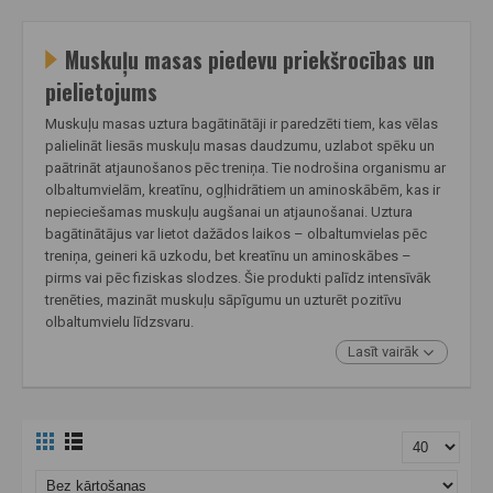
Muskuļu masas piedevu priekšrocības un
pielietojums
Muskuļu masas uztura bagātinātāji ir paredzēti tiem, kas vēlas
palielināt liesās muskuļu masas daudzumu, uzlabot spēku un
paātrināt atjaunošanos pēc treniņa. Tie nodrošina organismu ar
olbaltumvielām, kreatīnu, ogļhidrātiem un aminoskābēm, kas ir
nepieciešamas muskuļu augšanai un atjaunošanai. Uztura
bagātinātājus var lietot dažādos laikos – olbaltumvielas pēc
treniņa, geineri kā uzkodu, bet kreatīnu un aminoskābes –
pirms vai pēc fiziskas slodzes. Šie produkti palīdz intensīvāk
trenēties, mazināt muskuļu sāpīgumu un uzturēt pozitīvu
olbaltumvielu līdzsvaru.
Lasīt vairāk