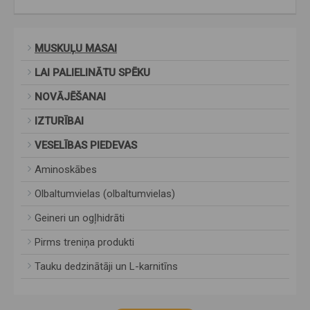
MUSKUĻU MASAI
LAI PALIELINĀTU SPĒKU
NOVĀJĒŠANAI
IZTURĪBAI
VESELĪBAS PIEDEVAS
Aminoskābes
Olbaltumvielas (olbaltumvielas)
Geineri un ogļhidrāti
Pirms treniņa produkti
Tauku dedzinātāji un L-karnitīns