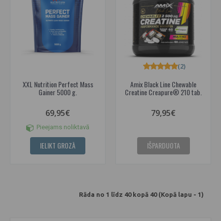
(2)
XXL Nutrition Perfect Mass
Amix Black Line Chewable
Gainer 5000 g.
Creatine Creapure® 210 tab.
69,95€
79,95€
Pieejams noliktavā
IELIKT GROZĀ
IŠPARDUOTA
Rāda no 1 līdz 40 kopā 40 (Kopā lapu - 1)