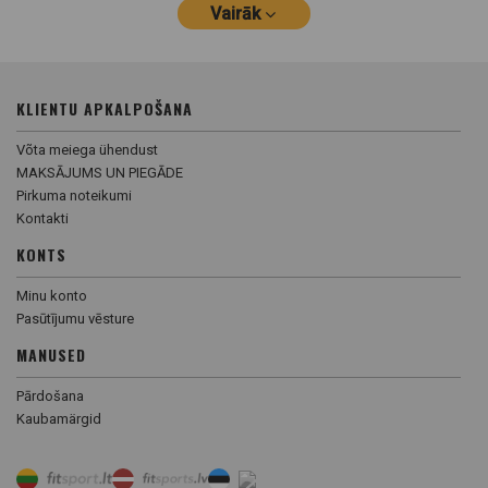
Vairāk
KLIENTU APKALPOŠANA
Võta meiega ühendust
MAKSĀJUMS UN PIEGĀDE
Pirkuma noteikumi
Kontakti
KONTS
Minu konto
Pasūtījumu vēsture
MANUSED
Pārdošana
Kaubamärgid
Preču filtrs