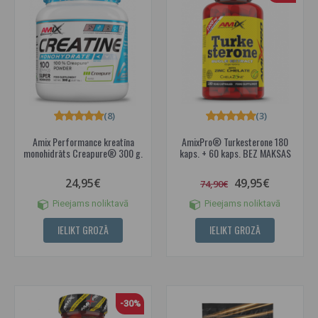
(8)
(3)
Amix Performance kreatīna
AmixPro® Turkesterone 180
monohidrāts Creapure® 300 g.
kaps. + 60 kaps. BEZ MAKSAS
24,95€
49,95€
74,90€
Pieejams noliktavā
Pieejams noliktavā
IELIKT GROZĀ
IELIKT GROZĀ
-30%