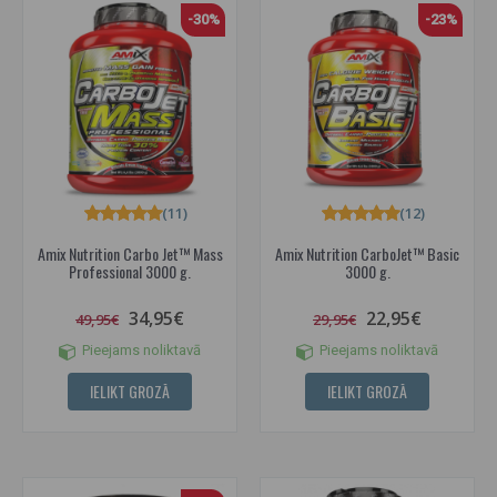
-30%
-23%
(11)
(12)
Amix Nutrition Carbo Jet™ Mass
Amix Nutrition CarboJet™ Basic
Professional 3000 g.
3000 g.
34,95€
22,95€
49,95€
29,95€
Pieejams noliktavā
Pieejams noliktavā
IELIKT GROZĀ
IELIKT GROZĀ