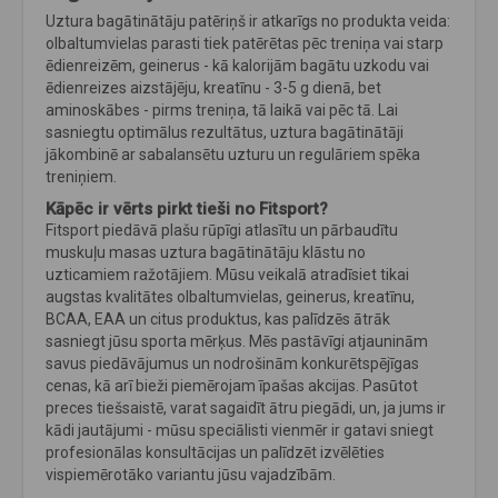
Uztura bagātinātāju patēriņš ir atkarīgs no produkta veida:
olbaltumvielas parasti tiek patērētas pēc treniņa vai starp
ēdienreizēm, geinerus - kā kalorijām bagātu uzkodu vai
ēdienreizes aizstājēju, kreatīnu - 3-5 g dienā, bet
aminoskābes - pirms treniņa, tā laikā vai pēc tā. Lai
sasniegtu optimālus rezultātus, uztura bagātinātāji
jākombinē ar sabalansētu uzturu un regulāriem spēka
treniņiem.
Kāpēc ir vērts pirkt tieši no Fitsport?
Fitsport piedāvā plašu rūpīgi atlasītu un pārbaudītu
muskuļu masas uztura bagātinātāju klāstu no
uzticamiem ražotājiem. Mūsu veikalā atradīsiet tikai
augstas kvalitātes olbaltumvielas, geinerus, kreatīnu,
BCAA, EAA un citus produktus, kas palīdzēs ātrāk
sasniegt jūsu sporta mērķus. Mēs pastāvīgi atjauninām
savus piedāvājumus un nodrošinām konkurētspējīgas
cenas, kā arī bieži piemērojam īpašas akcijas. Pasūtot
preces tiešsaistē, varat sagaidīt ātru piegādi, un, ja jums ir
kādi jautājumi - mūsu speciālisti vienmēr ir gatavi sniegt
profesionālas konsultācijas un palīdzēt izvēlēties
vispiemērotāko variantu jūsu vajadzībām.