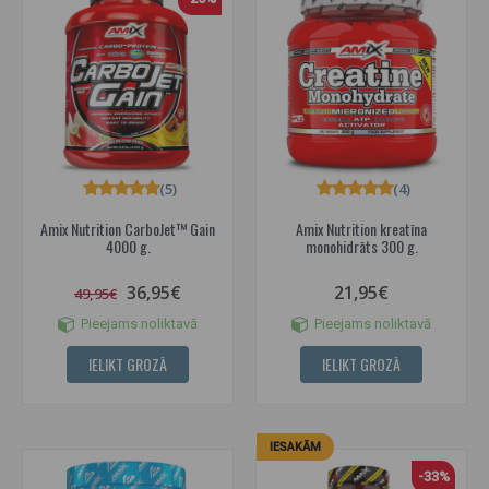
(5)
(4)
Amix Nutrition CarboJet™ Gain
Amix Nutrition kreatīna
4000 g.
monohidrāts 300 g.
36,95€
21,95€
49,95€
Pieejams noliktavā
Pieejams noliktavā
IELIKT GROZĀ
IELIKT GROZĀ
IESAKĀM
-33%