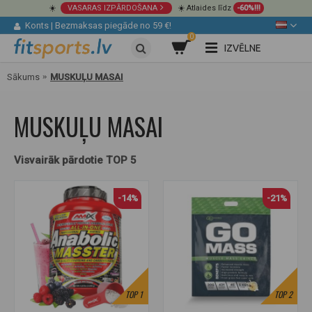
☀️
VASARAS IZPĀRDOŠANA
☀️ Atlaides līdz
-60%!!!
Konts
|
Bezmaksas piegāde no 59 €!
0
IZVĒLNE
Sākums
MUSKUĻU MASAI
MUSKUĻU MASAI
Visvairāk pārdotie TOP 5
-14%
-21%
TOP
1
TOP
2