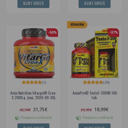
IELIKT GROZĀ
IELIKT GROZĀ
IESAKĀM
-50%
-37%
(1)
(29)
Amix Nutrition Vitargo® Crea-
AmixPro® Testof-200® 100
X 2000 g. (exp. 2026-09-30)
tab.
21,75€
18,99€
43,50€
29,95€
Pieejams noliktavā
Pieejams noliktavā