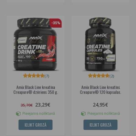
-35%
(7)
(2)
Amix Black Line kreatīna
Amix Black Line kreatīns
Creapure® dzēriens 350 g.
Creapure® 120 kapsulas.
23,29€
24,95€
35,70€
Pieejams noliktavā
Pieejams noliktavā
IELIKT GROZĀ
IELIKT GROZĀ