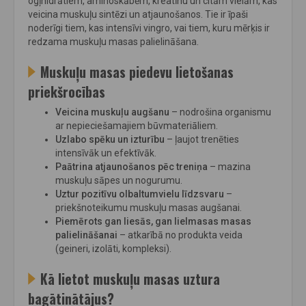
ogļhidrātiem, aminoskābēm, kreatīnu un citām vielām, kas
veicina muskuļu sintēzi un atjaunošanos. Tie ir īpaši
noderīgi tiem, kas intensīvi vingro, vai tiem, kuru mērķis ir
redzama muskuļu masas palielināšana.
Muskuļu masas piedevu lietošanas
priekšrocības
Veicina muskuļu augšanu
– nodrošina organismu
ar nepieciešamajiem būvmateriāliem.
Uzlabo spēku un izturību
– ļaujot trenēties
intensīvāk un efektīvāk.
Paātrina atjaunošanos pēc treniņa
– mazina
muskuļu sāpes un nogurumu.
Uztur pozitīvu olbaltumvielu līdzsvaru
–
priekšnoteikumu muskuļu masas augšanai.
Piemērots gan liesās, gan lielmasas masas
palielināšanai
– atkarībā no produkta veida
(geineri, izolāti, kompleksi).
Kā lietot muskuļu masas uztura
bagātinātājus?