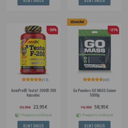
IELIKT GROZĀ
IELIKT GROZĀ
IESAKĀM
-20%
-21%
(17)
(67)
AmixPro® Testof-200® 200
Go Powders GO MASS Gainer
kapsulas.
5000g
23,95€
58,95€
29,95€
74,95€
Pieejams noliktavā
Pieejams noliktavā
IELIKT GROZĀ
IELIKT GROZĀ