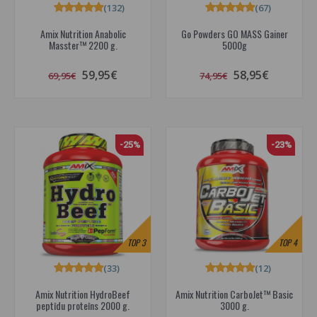
(132)
(67)
Amix Nutrition Anabolic
Go Powders GO MASS Gainer
Masster™ 2200 g.
5000g
59,95€
58,95€
69,95€
74,95€
-25%
-23%
TOP
3
TOP
4
(33)
(12)
Amix Nutrition HydroBeef
Amix Nutrition CarboJet™ Basic
peptīdu proteīns 2000 g.
3000 g.