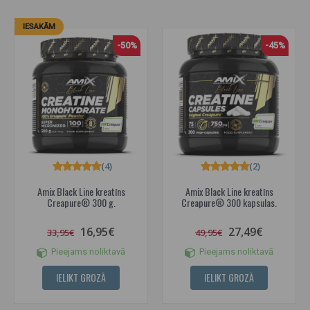
IESAKĀM
-50%
-45%
(4)
(2)
Amix Black Line kreatīns
Amix Black Line kreatīns
Creapure® 300 g.
Creapure® 300 kapsulas.
16,95€
27,49€
33,95€
49,95€
Pieejams noliktavā
Pieejams noliktavā
IELIKT GROZĀ
IELIKT GROZĀ