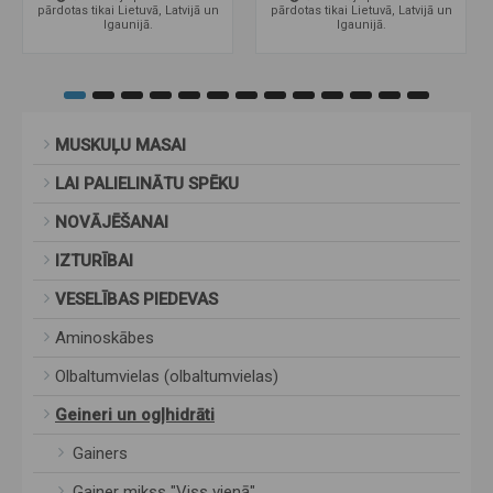
pārdotas tikai Lietuvā, Latvijā un
pārdotas tikai Lietuvā, Latvijā un
Igaunijā.
Igaunijā.
MUSKUĻU MASAI
LAI PALIELINĀTU SPĒKU
NOVĀJĒŠANAI
IZTURĪBAI
VESELĪBAS PIEDEVAS
Aminoskābes
Olbaltumvielas (olbaltumvielas)
Geineri un ogļhidrāti
Gainers
Gainer mikss "Viss vienā"