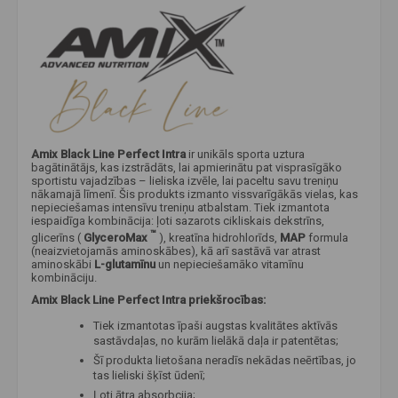
Amix Black Line Perfect Intra
ir unikāls sporta uztura
bagātinātājs, kas izstrādāts, lai apmierinātu pat visprasīgāko
sportistu vajadzības – lieliska izvēle, lai paceltu savu treniņu
nākamajā līmenī. Šis produkts izmanto vissvarīgākās vielas, kas
nepieciešamas intensīvu treniņu atbalstam. Tiek izmantota
iespaidīga kombinācija: ļoti sazarots cikliskais dekstrīns,
™
glicerīns (
GlyceroMax
), kreatīna hidrohlorīds,
MAP
formula
(neaizvietojamās aminoskābes), kā arī sastāvā var atrast
aminoskābi
L-glutamīnu
un nepieciešamāko vitamīnu
kombināciju.
Amix Black Line Perfect Intra priekšrocības:
Tiek izmantotas īpaši augstas kvalitātes aktīvās
sastāvdaļas, no kurām lielākā daļa ir patentētas;
Šī produkta lietošana neradīs nekādas neērtības, jo
tas lieliski šķīst ūdenī;
Ļoti ātra absorbcija;