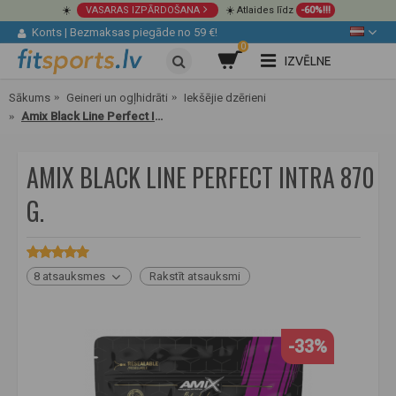
☀️
VASARAS IZPĀRDOŠANA
☀️ Atlaides līdz
-60%!!!
Konts
|
Bezmaksas piegāde no 59 €!
0
IZVĒLNE
Sākums
Geineri un ogļhidrāti
Iekšējie dzērieni
Amix Black Line Perfect Intra 870 g.
AMIX BLACK LINE PERFECT INTRA 870
G.
8 atsauksmes
Rakstīt atsauksmi
-33%