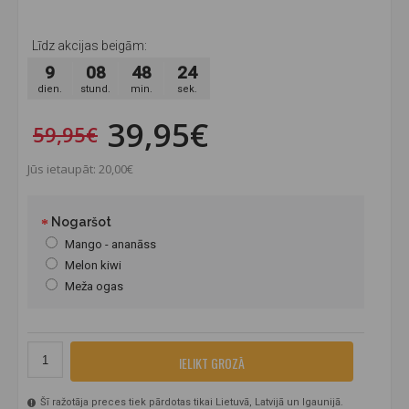
Līdz akcijas beigām:
9
08
48
23
dien.
stund.
min.
sek.
39,95€
59,95€
Jūs ietaupāt: 20,00€
Nogaršot
Mango - ananāss
Melon kiwi
Meža ogas
IELIKT GROZĀ
Šī ražotāja preces tiek pārdotas tikai Lietuvā, Latvijā un Igaunijā.