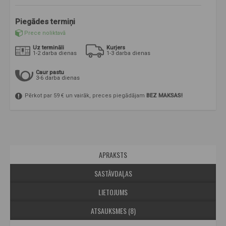
Piegādes termiņi
Prece noliktavā
Uz termināli
Kurjers
1-2 darba dienas
1-3 darba dienas
Caur pastu
3-6 darba dienas
Pērkot par 59 € un vairāk, preces piegādājam
BEZ MAKSAS!
APRAKSTS
SASTĀVDAĻAS
LIETOJUMS
ATSAUKSMES (8)