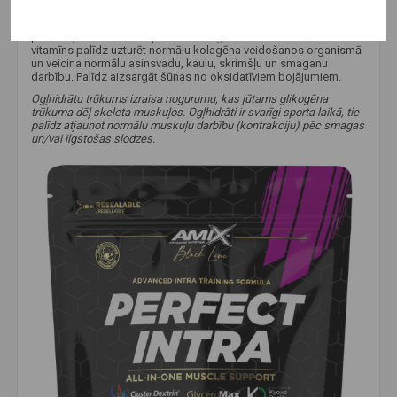
C vitamīns
– palīdz uzturēt normālu imūnsistēmas darbību
intensīvas fiziskas slodzes laikā un pēc tās. Pozitīvais efekts tiek
panākts, katru dienu uzņemot 200 mg C vitamīna. Turklāt C
vitamīns palīdz uzturēt normālu kolagēna veidošanos organismā
un veicina normālu asinsvadu, kaulu, skrimšļu un smaganu
darbību. Palīdz aizsargāt šūnas no oksidatīviem bojājumiem.
Ogļhidrātu trūkums izraisa nogurumu, kas jūtams glikogēna
trūkuma dēļ skeleta muskuļos. Ogļhidrāti ir svarīgi sporta laikā, tie
palīdz atjaunot normālu muskuļu darbību (kontrakciju) pēc smagas
un/vai ilgstošas slodzes.