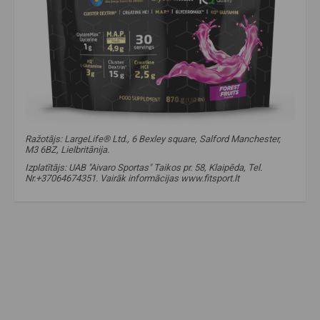
Ražotājs: LargeLife® Ltd., 6 Bexley square, Salford Manchester,
M3 6BZ, Lielbritānija.
Izplatītājs: UAB "Aivaro Sportas" Taikos pr. 58, Klaipēda, Tel.
Nr.+37064674351. Vairāk informācijas www.fitsport.lt
amix melnā līnija
,
ideāls intra
,
izotonisks dzēriens
,
hipotonisks dzēriens
,
ogļhidrāti
,
aminoskābes
,
kreatīns
,
dzēriens treniņa laikā
,
izturības uztura bagātinātāji
,
spēka uztura bagātinātāji
,
izotonisks
,
izotonisks dzēriens
,
intra
,
intra dzēriens
,
ogļhidrāti
,
elektrolīti
,
elektrolīti