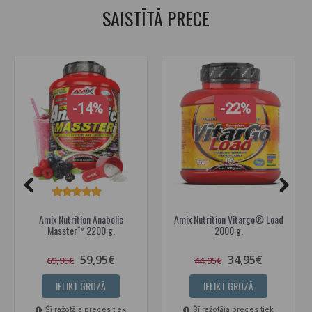
SAISTĪTĀ PRECE
-14%
-22%
Amix Nutrition Anabolic
Amix Nutrition Vitargo® Load
Masster™ 2200 g.
2000 g.
59,95€
34,95€
69,95€
44,95€
IELIKT GROZĀ
IELIKT GROZĀ
Šī ražotāja preces tiek
Šī ražotāja preces tiek