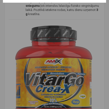
Pētījumi apstiprina, ka kreatīns palielina fizisko
sniegumu
ļoti intensīvu īslaicīgu fizisko vingrinājumu
laikā. Pozitīvā ietekme rodas, katru dienu uzņemot
3
g
kreatīna.