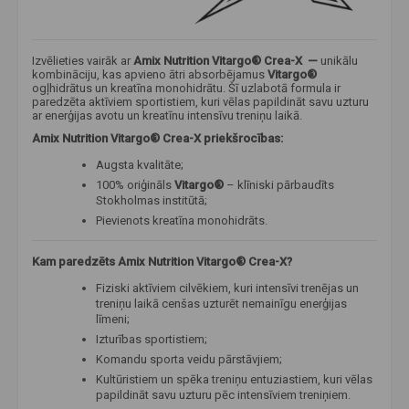
Izvēlieties vairāk ar
Amix Nutrition Vitargo® Crea-X
​ —
unikālu
kombināciju, kas apvieno ātri absorbējamus
Vitargo®
ogļhidrātus un
kreatīna monohidrātu. Šī uzlabotā formula ir
paredzēta aktīviem sportistiem, kuri vēlas papildināt savu uzturu
ar enerģijas avotu un kreatīnu intensīvu treniņu laikā.
Amix Nutrition Vitargo® Crea-X priekšrocības:
Augsta kvalitāte;
100% oriģināls
Vitargo®
– klīniski pārbaudīts
Stokholmas institūtā;
Pievienots kreatīna monohidrāts.
Kam paredzēts Amix Nutrition Vitargo® Crea-X?
Fiziski aktīviem cilvēkiem, kuri intensīvi trenējas un
treniņu laikā cenšas uzturēt nemainīgu enerģijas
līmeni;
Izturības sportistiem;
Komandu sporta veidu pārstāvjiem;
Kultūristiem un spēka treniņu entuziastiem, kuri vēlas
papildināt savu uzturu pēc intensīviem treniņiem.