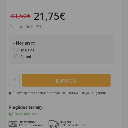
21,75€
43,50€
Jūs ietaupāt: 21,75€
Nogaršot
apelsīns
Citroni
IELIKT GROZĀ
Šī ražotāja preces tiek pārdotas tikai Lietuvā, Latvijā un Igaunijā.
Piegādes termiņi
Prece noliktavā
Uz termināli
Kurjers
1-2 darba dienas
1-3 darba dienas