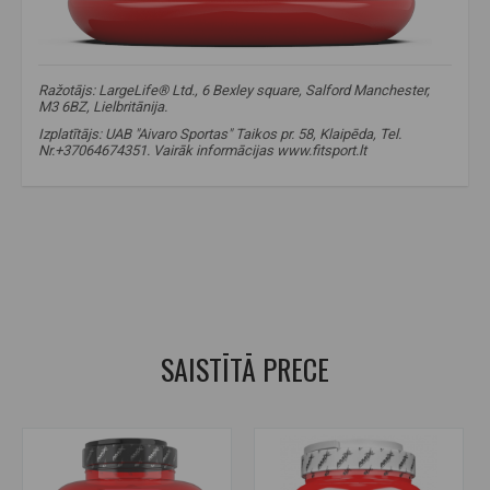
Ražotājs: LargeLife® Ltd., 6 Bexley square, Salford Manchester,
M3 6BZ, Lielbritānija.
Izplatītājs: UAB "Aivaro Sportas" Taikos pr. 58, Klaipēda, Tel.
Nr.+37064674351. Vairāk informācijas www.fitsport.lt​
vitargo
,
vitargo ogļhidrāti
,
vitargo ogļhidrāti
,
kreatīns
,
kreatīna uztura bagātinātājs
,
ogļhidrātu un kreatīna komplekss
,
enerģijas atbalsts treniņā
,
izturības atbalsts
,
spēka un muskuļu atbalsts
,
uztura bagātinātājs pēc treniņa
SAISTĪTĀ PRECE