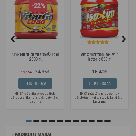
-22%
Amix Nutrition Vitargo® Load
Amix Nutrition Iso-Lyn™
2000 g.
Isotonic 800 g.
34,95€
16,40€
44,95€
IELIKT GROZĀ
IELIKT GROZĀ
Šī ražotāja preces tiek
Šī ražotāja preces tiek
pārdotas tikai Lietuvā, Latvijā un
pārdotas tikai Lietuvā, Latvijā un
Igaunijā.
Igaunijā.
MUSKUĻU MASAI