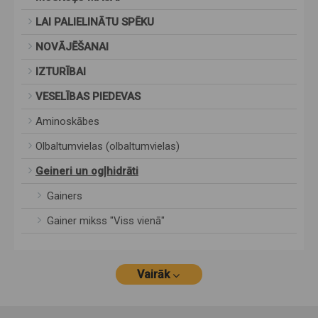
LAI PALIELINĀTU SPĒKU
NOVĀJĒŠANAI
IZTURĪBAI
VESELĪBAS PIEDEVAS
Aminoskābes
Olbaltumvielas (olbaltumvielas)
Geineri un ogļhidrāti
Gainers
Gainer mikss "Viss vienā"
Vairāk