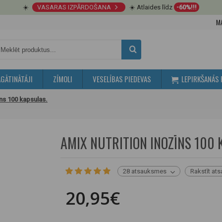
☀️
VASARAS IZPĀRDOŠANA
☀️ Atlaides līdz
-60%!!!
M
GĀTINĀTĀJI
ZĪMOLI
VESELĪBAS PIEDEVAS
LEPIRKŠANĀS 
īns 100 kapsulas.
AMIX NUTRITION INOZĪNS 100 
28 atsauksmes
Rakstīt at
20,95€