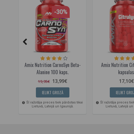
-30%
Amix Nutrition CarnoSyn Beta-
Amix Nutrition Ci
Alanine 100 kaps.
kapsulas
13,99€
17,10€
19,95€
IELIKT GROZĀ
IELIKT GRO
Šī ražotāja preces tiek pārdotas tikai
Šī ražotāja preces tie
Lietuvā, Latvijā un Igaunijā.
Lietuvā, Latvijā un