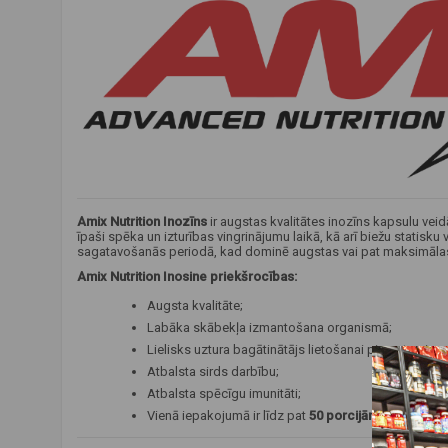
Amix Nutrition Inozīns
ir augstas kvalitātes inozīns kapsulu veidā
īpaši spēka un izturības vingrinājumu laikā, kā arī biežu statisk
sagatavošanās periodā, kad dominē augstas vai pat maksimāl
Amix Nutrition Inosine priekšrocības:
Augsta kvalitāte;
Labāka skābekļa izmantošana organismā;
Lielisks uztura bagātinātājs lietošanai pirms treniņa;
Atbalsta sirds darbību;
Atbalsta spēcīgu imunitāti;
Vienā iepakojumā ir līdz pat
50 porcijām
.