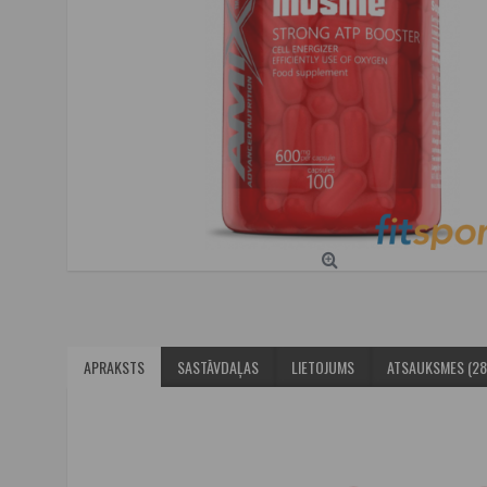
APRAKSTS
SASTĀVDAĻAS
LIETOJUMS
ATSAUKSMES (28