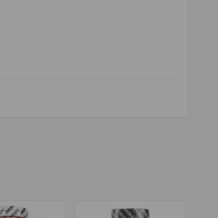
spēja
,
sporta uztura bagātinātājs
,
ATP ražošana
,