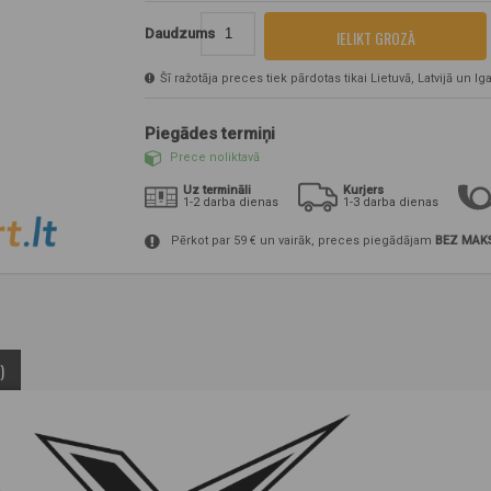
Daudzums
IELIKT GROZĀ
Šī ražotāja preces tiek pārdotas tikai Lietuvā, Latvijā un Ig
Piegādes termiņi
Prece noliktavā
Uz termināli
Kurjers
1-2 darba dienas
1-3 darba dienas
Pērkot par 59 € un vairāk, preces piegādājam
BEZ MAK
)