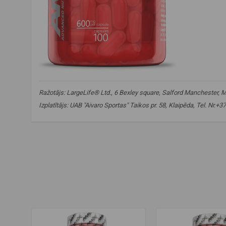
Ražotājs: LargeLife® Ltd., 6 Bexley square, Salford Manchester, M3
Izplatītājs: UAB "Aivaro Sportas" Taikos pr. 58, Klaipēda, Tel. Nr.+
inozīns
,
fiziskai veiktspējai
,
izturībai
,
ATP atbalsts
,
inozīna
vingrinājumu atbalsts