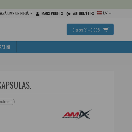
AKSĀJUMS UN PIEGĀDE
MANS PROFILS
AUTORIZĒTIES
LV
0 prece(s) - 0,00€
RATIŅI
KAPSULAS.
sauksmi