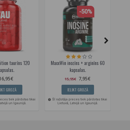
-50%
ition taurīns 120
MaxxWin inozīns + arginīns 60
Ami
apsulas.
kapsulas.
16,95€
7,95€
15,95€
LIKT GROZĀ
IELIKT GROZĀ
reces tiek pārdotas tikai
Šī ražotāja preces tiek pārdotas tikai
Šī r
atvijā un Igaunijā.
Lietuvā, Latvijā un Igaunijā.