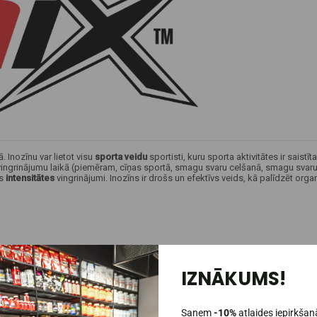
. Inozīnu var lietot visu
sporta veidu
sportisti, kuru sporta aktivitātes ir saistī
u vingrinājumu laikā (piemēram, cīņas sportā, smagu svaru celšanā, smagu svaru t
as
intensitātes
vingrinājumi. Inozīns ir drošs un efektīvs veids, kā palīdzēt or
IZNĀKUMS!
Saņem
-10%
atlaides iepirkšan