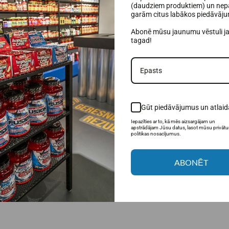
(daudziem produktiem) un nepa
garām citus labākos piedāvāj
Abonē mūsu jaunumu vēstuli j
tagad!
n amatieriem;
tus.
Gūt piedāvājumus un atlaid
Iepazīties ar to, kā mēs aizsargājam un
apstrādājam Jūsu datus, lasot mūsu privāt
politikas nosacījumus.
ABONĒT