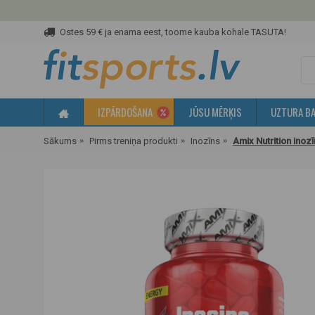
Ostes 59 € ja enama eest, toome kauba kohale TASUTA!
IZPĀRDOŠANA
JŪSU MĒRĶIS
UZTURA BA
Sākums
Pirms treniņa produkti
Inozīns
Amix Nutrition inoz