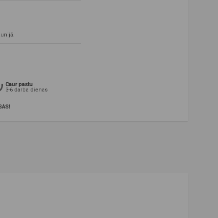
aunijā.
Caur pastu
3-6 darba dienas
SAS!