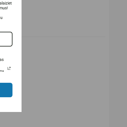
laiziet
umus!
au
as
uma