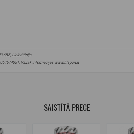
 6BZ, Lielbritānija.
37064674351. Vairāk informācijas www.fitsport.lt​
 uztura bagātinātājs
,
inozīns
,
enerģijas atbalsts
,
izturība
,
fiziskā veikt
SAISTĪTĀ PRECE