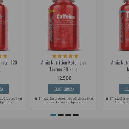
truLyn 120
Amix Nutrition Kofeīns ar
Amix Nutr
.
Taurīnu 90 kaps.
k
12,50€
ZĀ
IELIKT GROZĀ
IE
k pārdotas tikai
Šī ražotāja preces tiek pārdotas tikai
Šī ražotāja p
 Igaunijā.
Lietuvā, Latvijā un Igaunijā.
Lietuvā, L