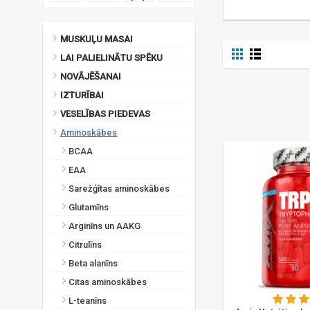
MUSKUĻU MASAI
LAI PALIELINĀTU SPĒKU
NOVĀJĒŠANAI
IZTURĪBAI
VESELĪBAS PIEDEVAS
Aminoskābes
BCAA
EAA
Sarežģītas aminoskābes
Glutamīns
Arginīns un AAKG
Citrulīns
Beta alanīns
Citas aminoskābes
L-teanīns