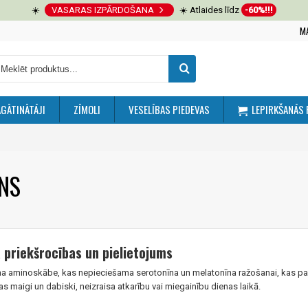
☀️
VASARAS IZPĀRDOŠANA
☀️ Atlaides līdz
-60%!!!
M
GĀTINĀTĀJI
ZĪMOLI
VESELĪBAS PIEDEVAS
LEPIRKŠANĀS 
NS
 priekšrocības un pielietojums
ama aminoskābe, kas nepieciešama serotonīna un melatonīna ražošanai, kas pal
s maigi un dabiski, neizraisa atkarību vai miegainību dienas laikā.