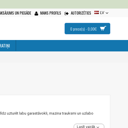
AKSĀJUMS UN PIEGĀDE
MANS PROFILS
AUTORIZĒTIES
LV
0 prece(s) - 0,00€
RATIŅI
īdz uzturēt labu garastāvokli, mazina trauksmi un uzlabo
Lasīt vairāk