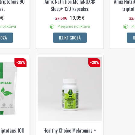
triptofāns 90
Amix Nutrition MellaNOX®
Amix Nutri
as.
Sleep+ 120 kapsulas.
tripto
0€
19,95€
27,50€
22,
noliktavā
Pieejams noliktavā
Pi
ROZĀ
IELIKT GROZĀ
I
-25%
-20%
iptofāns 100
Healthy Choice Melatonīns +