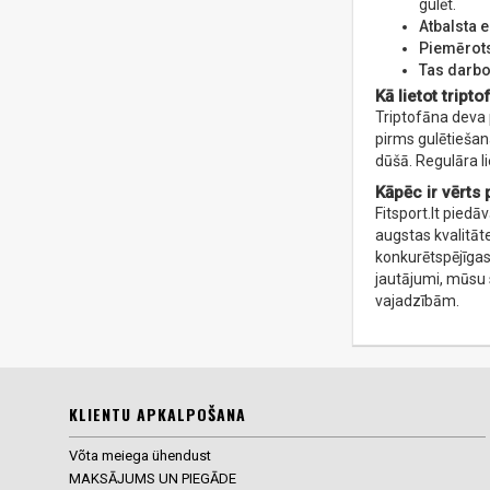
gulēt.
Atbalsta 
Piemērots
Tas darbo
Kā lietot tript
Triptofāna deva 
pirms gulētiešana
dūšā. Regulāra l
Kāpēc ir vērts p
Fitsport.lt piedā
augstas kvalitāt
konkurētspējīgas 
jautājumi, mūsu 
vajadzībām.
KLIENTU APKALPOŠANA
Võta meiega ühendust
MAKSĀJUMS UN PIEGĀDE