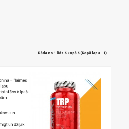
Rāda no 1 līdz 6 kopā 6 (Kopā lapu - 1)
onīna – "laimes
 labu
iptofāns ir īpaši
ībām.
uksmi un
migt un dziļāk