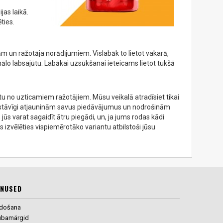
jas laikā.
ties.
m un ražotāja norādījumiem. Vislabāk to lietot vakarā,
ionālo labsajūtu. Labākai uzsūkšanai ieteicams lietot tukšā
stu no uzticamiem ražotājiem. Mūsu veikalā atradīsiet tikai
 pastāvīgi atjauninām savus piedāvājumus un nodrošinām
jūs varat sagaidīt ātru piegādi, un, ja jums rodas kādi
 izvēlēties vispiemērotāko variantu atbilstoši jūsu
NUSED
rdošana
ubamärgid