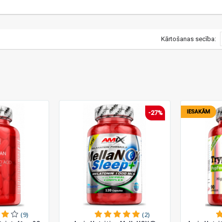
Kārtošanas secība:
IESAKĀM
-27%
(9)
(2)