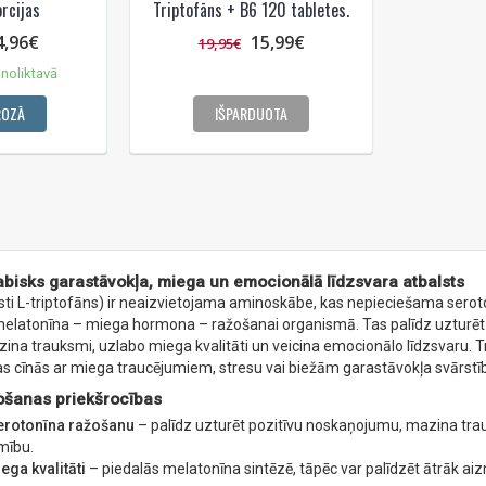
rcijas
Triptofāns + B6 120 tabletes.
4,96€
15,99€
19,95€
noliktavā
ROZĀ
IŠPARDUOTA
abisks garastāvokļa, miega un emocionālā līdzsvara atbalsts
sti L-triptofāns) ir neaizvietojama aminoskābe, kas nepieciešama serot
elatonīna – miega hormona – ražošanai organismā. Tas palīdz uzturēt
ina trauksmi, uzlabo miega kvalitāti un veicina emocionālo līdzsvaru. Tr
as cīnās ar miega traucējumiem, stresu vai biežām garastāvokļa svārst
tošanas priekšrocības
erotonīna ražošanu
– palīdz uzturēt pozitīvu noskaņojumu, mazina tra
mību.
ega kvalitāti
– piedalās melatonīna sintēzē, tāpēc var palīdzēt ātrāk aiz