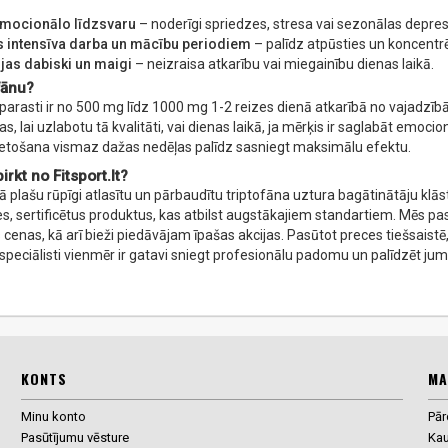
emocionālo līdzsvaru
– noderīgi spriedzes, stresa vai sezonālas depresi
 intensīva darba un mācību periodiem
– palīdz atpūsties un koncentrē
jas dabiski un maigi
– neizraisa atkarību vai miegainību dienas laikā.
ofānu?
parasti ir no 500 mg līdz 1000 mg 1-2 reizes dienā atkarībā no vajadzībā
s, lai uzlabotu tā kvalitāti, vai dienas laikā, ja mērķis ir saglabāt emoc
ietošana vismaz dažas nedēļas palīdz sasniegt maksimālu efektu.
irkt no Fitsport.lt?
vā plašu rūpīgi atlasītu un pārbaudītu triptofāna uztura bagātinātāju klā
es, sertificētus produktus, kas atbilst augstākajiem standartiem. Mēs
cenas, kā arī bieži piedāvājam īpašas akcijas. Pasūtot preces tiešsaistē, 
speciālisti vienmēr ir gatavi sniegt profesionālu padomu un palīdzēt jums
KONTS
MA
Minu konto
Pā
Pasūtījumu vēsture
Ka