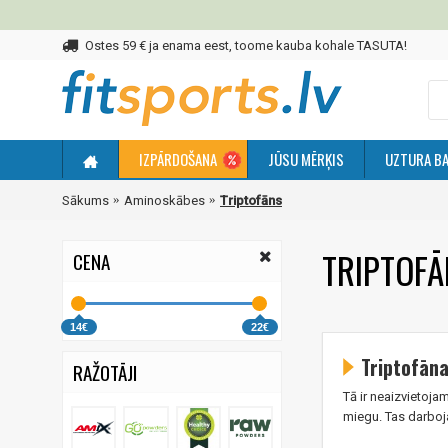
Ostes 59 € ja enama eest, toome kauba kohale TASUTA!
IZPĀRDOŠANA
JŪSU MĒRĶIS
UZTURA BA
Sākums
Aminoskābes
Triptofāns
TRIPTOFĀ
CENA
14€
22€
Triptofāna
RAŽOTĀJI
Tā ir neaizvietoj
miegu. Tas darboja