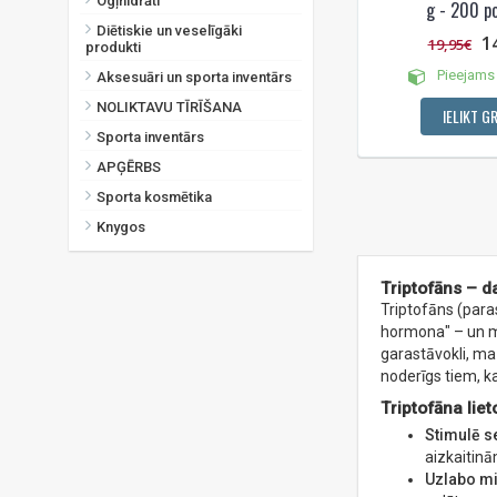
Ogļhidrāti
g - 200 po
Diētiskie un veselīgāki
1
19,95€
produkti
Pieejams 
Aksesuāri un sporta inventārs
NOLIKTAVU TĪRĪŠANA
IELIKT G
Sporta inventārs
APĢĒRBS
Sporta kosmētika
Knygos
Triptofāns – d
Triptofāns (para
hormona" – un m
garastāvokli, maz
noderīgs tiem, k
Triptofāna lie
Stimulē s
aizkaitinā
Uzlabo mi