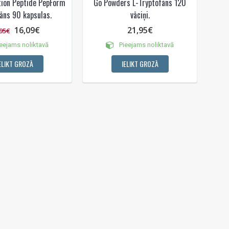
tion Peptide PepForm
Go Powders L-Tryptofāns 120
fāns 90 kapsulas.
vāciņi.
16,09€
21,95€
95€
eejams noliktavā
Pieejams noliktavā
ELIKT GROZĀ
IELIKT GROZĀ