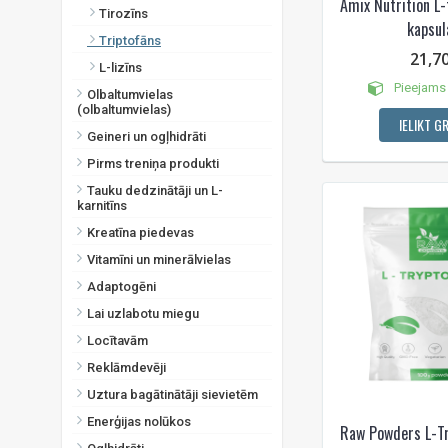
Amix Nutrition L-
Tirozīns
kapsul
Triptofāns
21,7
L-lizīns
Pieejams 
Olbaltumvielas
(olbaltumvielas)
IELIKT G
Geineri un ogļhidrāti
Pirms treniņa produkti
Tauku dedzinātāji un L-
karnitīns
Kreatīna piedevas
Vitamīni un minerālvielas
Adaptogēni
Lai uzlabotu miegu
Locītavām
Reklāmdevēji
Uztura bagātinātāji sievietēm
Enerģijas nolūkos
Raw Powders L-Tr