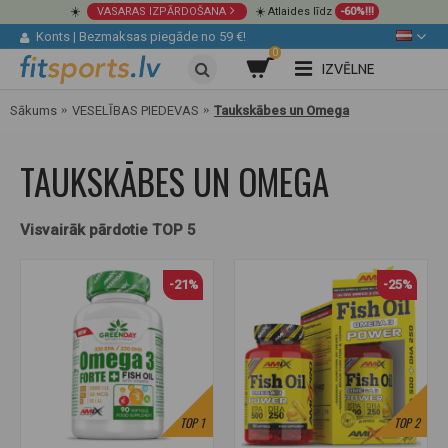
☀️
VASARAS IZPĀRDOŠANA
☀️ Atlaides līdz
-60%!!!
Konts
|
Bezmaksas piegāde no 59 €!
0
IZVĒLNE
Sākums
VESELĪBAS PIEDEVAS
Taukskābes un Omega
TAUKSKĀBES UN OMEGA
Visvairāk pārdotie TOP 5
-21%
-25%
TOP
1
TOP
2