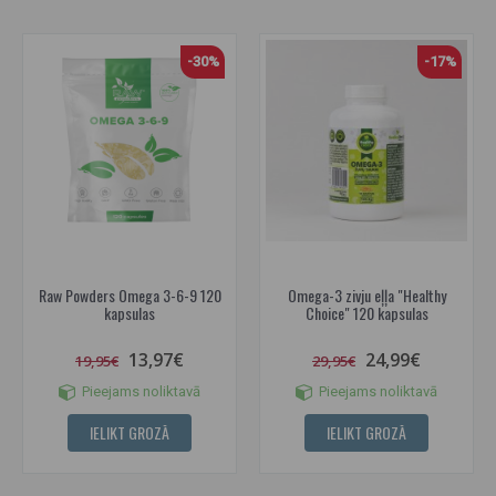
-30%
-17%
Raw Powders Omega 3-6-9 120
Omega-3 zivju eļļa "Healthy
kapsulas
Choice" 120 kapsulas
13,97€
24,99€
19,95€
29,95€
Pieejams noliktavā
Pieejams noliktavā
IELIKT GROZĀ
IELIKT GROZĀ