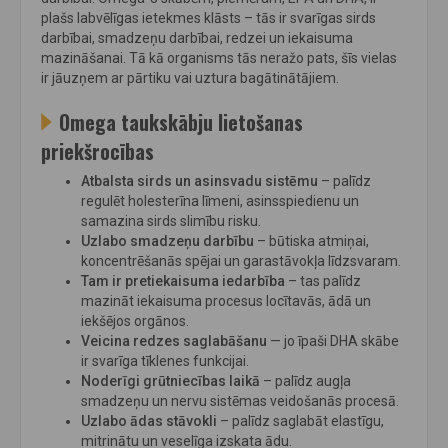
plašs labvēlīgas ietekmes klāsts – tās ir svarīgas sirds
darbībai, smadzeņu darbībai, redzei un iekaisuma
mazināšanai. Tā kā organisms tās neražo pats, šīs vielas
ir jāuzņem ar pārtiku vai uztura bagātinātājiem.
Omega taukskābju lietošanas
priekšrocības
Atbalsta sirds un asinsvadu sistēmu
– palīdz
regulēt holesterīna līmeni, asinsspiedienu un
samazina sirds slimību risku.
Uzlabo smadzeņu darbību
– būtiska atmiņai,
koncentrēšanās spējai un garastāvokļa līdzsvaram.
Tam ir pretiekaisuma iedarbība
– tas palīdz
mazināt iekaisuma procesus locītavās, ādā un
iekšējos orgānos.
Veicina redzes saglabāšanu
— jo īpaši DHA skābe
ir svarīga tīklenes funkcijai.
Noderīgi grūtniecības laikā
– palīdz augļa
smadzeņu un nervu sistēmas veidošanās procesā.
Uzlabo ādas stāvokli
– palīdz saglabāt elastīgu,
mitrinātu un veselīga izskata ādu.