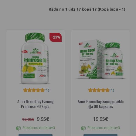
Rāda no 1 līdz 17 kopā 17 (Kopā lapu - 1)
-23%
(1)
(1)
Amix GreenDay Evening
Amix GreenDay kaņepju sēklu
Primrose 90 kaps.
eļļa 90 kapsulas.
9,95€
19,95€
12,95€
Pieejams noliktavā
Pieejams noliktavā