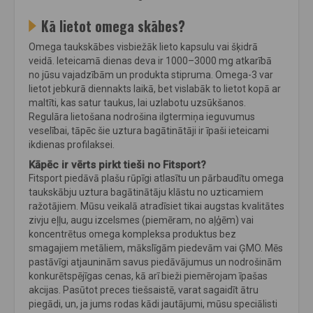
Kā lietot omega skābes?
Omega taukskābes visbiežāk lieto kapsulu vai šķidrā
veidā. Ieteicamā dienas deva ir 1000–3000 mg atkarībā
no jūsu vajadzībām un produkta stipruma. Omega-3 var
lietot jebkurā diennakts laikā, bet vislabāk to lietot kopā ar
maltīti, kas satur taukus, lai uzlabotu uzsūkšanos.
Regulāra lietošana nodrošina ilgtermiņa ieguvumus
veselībai, tāpēc šie uztura bagātinātāji ir īpaši ieteicami
ikdienas profilaksei.
Kāpēc ir vērts pirkt tieši no Fitsport?
Fitsport piedāvā plašu rūpīgi atlasītu un pārbaudītu omega
taukskābju uztura bagātinātāju klāstu no uzticamiem
ražotājiem. Mūsu veikalā atradīsiet tikai augstas kvalitātes
zivju eļļu, augu izcelsmes (piemēram, no aļģēm) vai
koncentrētus omega kompleksa produktus bez
smagajiem metāliem, mākslīgām piedevām vai ĢMO. Mēs
pastāvīgi atjauninām savus piedāvājumus un nodrošinām
konkurētspējīgas cenas, kā arī bieži piemērojam īpašas
akcijas. Pasūtot preces tiešsaistē, varat sagaidīt ātru
piegādi, un, ja jums rodas kādi jautājumi, mūsu speciālisti