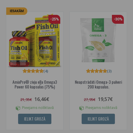
IESAKĀM
-25%
-30%
(4)
(3)
AmixPro® zivju eļļa Omega3
Neapstrādāti Omega-3 pulveri
Power 60 kapsulas (75%)
200 kapsulas.
16,46€
19,57€
21,95€
27,95€
Pieejams noliktavā
Pieejams noliktavā
IELIKT GROZĀ
IELIKT GROZĀ