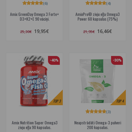
(6)
(4)
Amix GreenDay Omega 3 Forte+
AmixPro® zivju eļļa Omega3
D3+K2+E 90 vāciņi.
Power 60 kapsulas (75%)
19,95€
16,46€
25,30€
21,95€
-40%
-30%
TOP
3
TOP
4
(3)
Amix Nutrition Super Omega3
Neapstrādāti Omega-3 pulveri
zivju eļļa 90 kapsulas.
200 kapsulas.