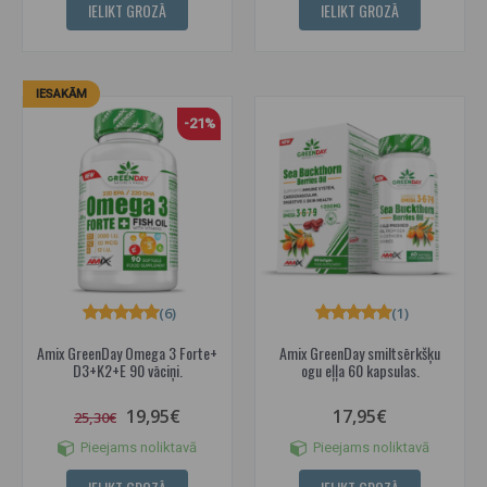
IELIKT GROZĀ
IELIKT GROZĀ
IESAKĀM
-21%
(6)
(1)
Amix GreenDay Omega 3 Forte+
Amix GreenDay smiltsērkšķu
D3+K2+E 90 vāciņi.
ogu eļļa 60 kapsulas.
19,95€
17,95€
25,30€
Pieejams noliktavā
Pieejams noliktavā