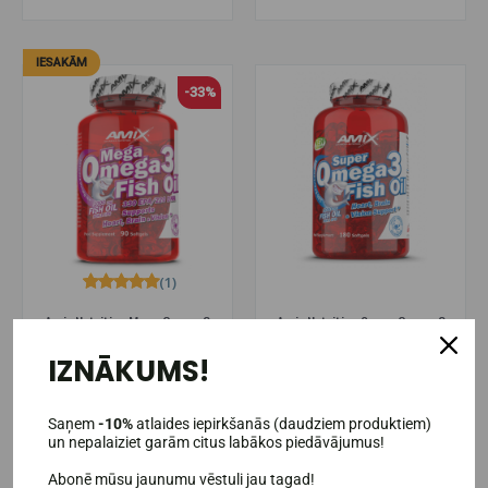
IESAKĀM
-33%
(1)
Amix Nutrition Mega Omega3
Amix Nutrition Super Omega3
zivju eļļa 90 kapsulas (55%)
zivju eļļa 180 kapsulas.
IZNĀKUMS!
13,99€
22,95€
20,95€
Pieejams noliktavā
Pieejams noliktavā
Saņem
-10%
atlaides iepirkšanās (daudziem produktiem)
un nepalaiziet garām citus labākos piedāvājumus!
IELIKT GROZĀ
IELIKT GROZĀ
Abonē mūsu jaunumu vēstuli jau tagad!