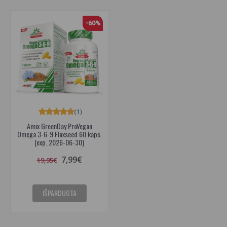
-60%
(1)
Amix GreenDay ProVegan
Omega 3-6-9 Flaxseed 60 kaps.
(exp. 2026-06-30)
7,99€
19,95€
IŠPARDUOTA