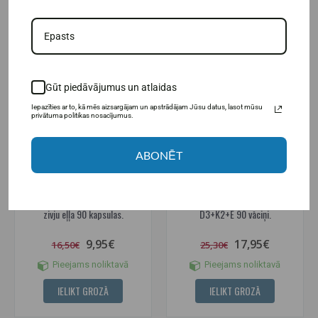
-40%
-29%
Gūt piedāvājumus un atlaidas
Iepazīties ar to, kā mēs aizsargājam un apstrādājam Jūsu datus, lasot mūsu
privātuma politikas nosacījumus.
ABONĒT
(4)
Amix Nutrition Super Omega3
Amix Performance Omega 3
zivju eļļa 90 kapsulas.
D3+K2+E 90 vāciņi.
9,95€
17,95€
16,50€
25,30€
Pieejams noliktavā
Pieejams noliktavā
IELIKT GROZĀ
IELIKT GROZĀ