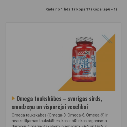
Rāda no 1 līdz 17 kopā 17 (Kopā lapu - 1)
Omega taukskābes – svarīgas sirds,
smadzeņu un vispārējai veselībai
Omega taukskābes (Omega-3, Omega-6, Omega-9) ir
neaizstājamas taukskābes, kas ir būtiskas organisma
darbībai. Omega-3 skābēm, piemēram, EPA un DHA, ir