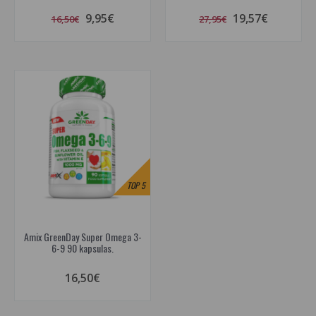
9,95€
19,57€
16,50€
27,95€
TOP
5
Amix GreenDay Super Omega 3-
6-9 90 kapsulas.
16,50€