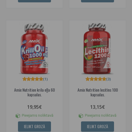
(1)
(3)
Amix Nutrition krila eļļa 60
Amix Nutrition lecitīns 100
kapsulas.
kapsulas.
19,95€
13,15€
Pieejams noliktavā
Pieejams noliktavā
IELIKT GROZĀ
IELIKT GROZĀ