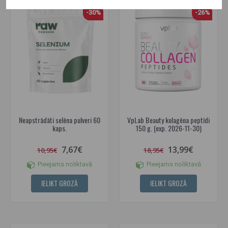
-30%
-26%
Neapstrādāti selēna pulveri 60
VpLab Beauty kolagēna peptīdi
kaps.
150 g. (exp. 2026-11-30)
7,67€
13,99€
10,95€
18,95€
Pieejams noliktavā
Pieejams noliktavā
IELIKT GROZĀ
IELIKT GROZĀ