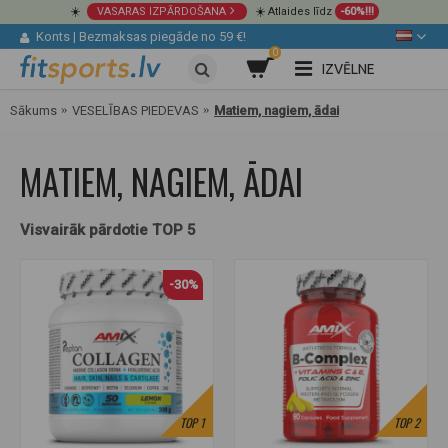
☀️
VASARAS IZPĀRDOŠANA
☀️ Atlaides līdz
-60%!!!
Konts
|
Bezmaksas piegāde no 59 €!
0
IZVĒLNE
Sākums
VESELĪBAS PIEDEVAS
Matiem, nagiem, ādai
MATIEM, NAGIEM, ĀDAI
Visvairāk pārdotie TOP 5
-30%
TOP
1
TOP
2