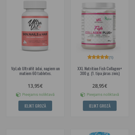
(1)
VpLab UltraVit ādai, nagiem un
XXL Nutrition Fish Collagen+
matiem 60 tabletes.
300 g. (1. tipa jūras zivis)
13,95€
28,95€
Pieejams noliktavā
Pieejams noliktavā
IELIKT GROZĀ
IELIKT GROZĀ