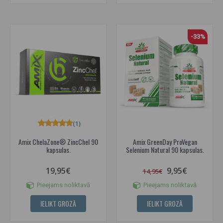
-33%
(1)
Amix ChelaZone® ZincChel 90
Amix GreenDay ProVegan
kapsulas.
Selenium Natural 90 kapsulas.
19,95€
9,95€
14,95€
Pieejams noliktavā
Pieejams noliktavā
IELIKT GROZĀ
IELIKT GROZĀ