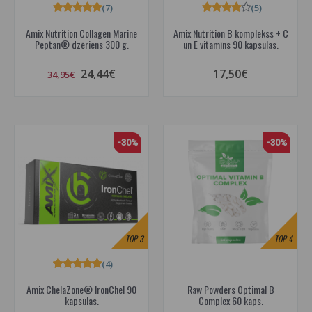
(7)
(5)
Amix Nutrition Collagen Marine
Amix Nutrition B komplekss + C
Peptan® dzēriens 300 g.
un E vitamīns 90 kapsulas.
24,44€
17,50€
34,95€
-30%
-30%
TOP
3
TOP
4
(4)
Amix ChelaZone® IronChel 90
Raw Powders Optimal B
kapsulas.
Complex 60 kaps.