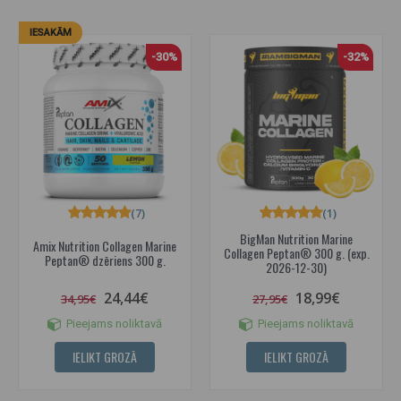
IESAKĀM
-30%
-32%
(7)
(1)
BigMan Nutrition Marine
Amix Nutrition Collagen Marine
Collagen Peptan® 300 g. (exp.
Peptan® dzēriens 300 g.
2026-12-30)
24,44€
18,99€
34,95€
27,95€
Pieejams noliktavā
Pieejams noliktavā
IELIKT GROZĀ
IELIKT GROZĀ