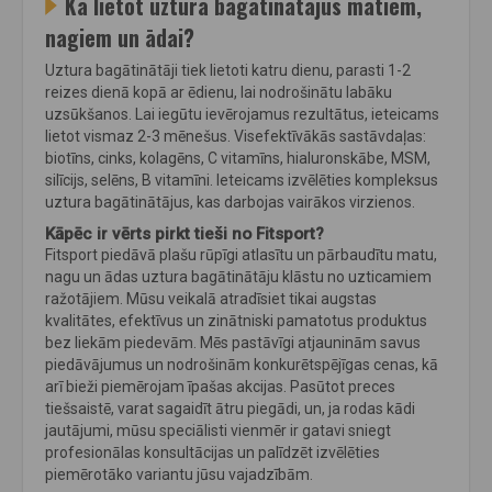
Kā lietot uztura bagātinātājus matiem,
nagiem un ādai?
Uztura bagātinātāji tiek lietoti katru dienu, parasti 1-2
reizes dienā kopā ar ēdienu, lai nodrošinātu labāku
uzsūkšanos. Lai iegūtu ievērojamus rezultātus, ieteicams
lietot vismaz 2-3 mēnešus. Visefektīvākās sastāvdaļas:
biotīns, cinks, kolagēns, C vitamīns, hialuronskābe, MSM,
silīcijs, selēns, B vitamīni. Ieteicams izvēlēties kompleksus
uztura bagātinātājus, kas darbojas vairākos virzienos.
Kāpēc ir vērts pirkt tieši no Fitsport?
Fitsport piedāvā plašu rūpīgi atlasītu un pārbaudītu matu,
nagu un ādas uztura bagātinātāju klāstu no uzticamiem
ražotājiem. Mūsu veikalā atradīsiet tikai augstas
kvalitātes, efektīvus un zinātniski pamatotus produktus
bez liekām piedevām. Mēs pastāvīgi atjauninām savus
piedāvājumus un nodrošinām konkurētspējīgas cenas, kā
arī bieži piemērojam īpašas akcijas. Pasūtot preces
tiešsaistē, varat sagaidīt ātru piegādi, un, ja rodas kādi
jautājumi, mūsu speciālisti vienmēr ir gatavi sniegt
profesionālas konsultācijas un palīdzēt izvēlēties
piemērotāko variantu jūsu vajadzībām.