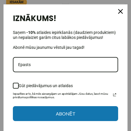
IESAKĀM
-30%
-30%
IZNĀKUMS!
Saņem
-10%
atlaides iepirkšanās (daudziem produktiem)
un nepalaiziet garām citus labākos piedāvājumus!
Abonē mūsu jaunumu vēstuli jau tagad!
Neapstrādāti pulverveida
Neapstrādāti pulveri Hidrolizēts
hialuronskābes + C vitamīna
jūras kolagēns 250 g.
kapsulas, 60 kapsulas.
Gūt piedāvājumus un atlaidas
17,47€
16,07€
24,95€
22,95€
Iepazīties ar to, kā mēs aizsargājam un apstrādājam Jūsu datus, lasot mūsu
Pieejams noliktavā
Pieejams noliktavā
privātuma politikas nosacījumus.
IELIKT GROZĀ
IELIKT GROZĀ
ABONĒT