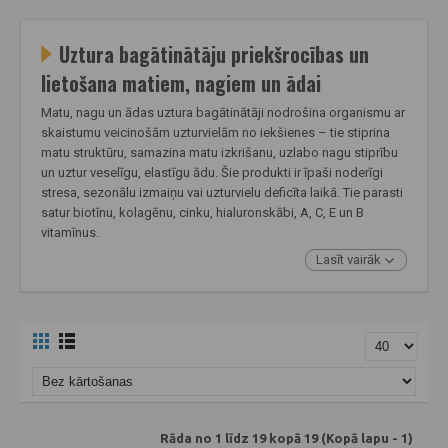
Uztura bagātinātāju priekšrocības un
lietošana matiem, nagiem un ādai
Matu, nagu un ādas uztura bagātinātāji nodrošina organismu ar
skaistumu veicinošām uzturvielām no iekšienes – tie stiprina
matu struktūru, samazina matu izkrišanu, uzlabo nagu stiprību
un uztur veselīgu, elastīgu ādu. Šie produkti ir īpaši noderīgi
stresa, sezonālu izmaiņu vai uzturvielu deficīta laikā. Tie parasti
satur biotīnu, kolagēnu, cinku, hialuronskābi, A, C, E un B
vitamīnus.
Lasīt vairāk
Rāda no 1 līdz 19 kopā 19 (Kopā lapu - 1)