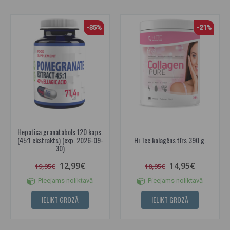
-35%
-21%
Hepatica granātābols 120 kaps.
(45:1 ekstrakts) (exp. 2026-09-
Hi Tec kolagēns tīrs 390 g.
30)
12,99€
14,95€
19,95€
18,95€
Pieejams noliktavā
Pieejams noliktavā
IELIKT GROZĀ
IELIKT GROZĀ