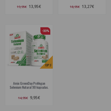
13,95€
13,27€
19,95€
18,95€
-33%
TOP
5
Amix GreenDay ProVegan
Selenium Natural 90 kapsulas.
9,95€
14,95€