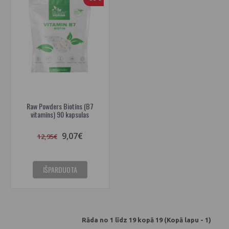
Raw Powders Biotīns (B7
vitamīns) 90 kapsulas
9,07€
12,95€
IŠPARDUOTA
Rāda no 1 līdz 19 kopā 19 (Kopā lapu - 1)