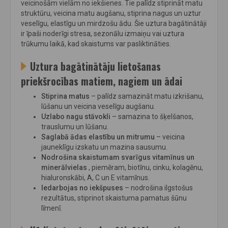
veicinošām vielām no iekšienes. Tie palīdz stiprināt matu
struktūru, veicina matu augšanu, stiprina nagus un uztur
veselīgu, elastīgu un mirdzošu ādu. Šie uztura bagātinātāji
ir īpaši noderīgi stresa, sezonālu izmaiņu vai uztura
trūkumu laikā, kad skaistums var pasliktināties.
Uztura bagātinātāju lietošanas
priekšrocības matiem, nagiem un ādai
Stiprina matus
– palīdz samazināt matu izkrišanu,
lūšanu un veicina veselīgu augšanu.
Uzlabo nagu stāvokli
– samazina to šķelšanos,
trauslumu un lūšanu.
Saglabā ādas elastību un mitrumu
– veicina
jauneklīgu izskatu un mazina sausumu.
Nodrošina skaistumam svarīgus vitamīnus un
minerālvielas
, piemēram, biotīnu, cinku, kolagēnu,
hialuronskābi, A, C un E vitamīnus.
Iedarbojas no iekšpuses
– nodrošina ilgstošus
rezultātus, stiprinot skaistuma pamatus šūnu
līmenī.