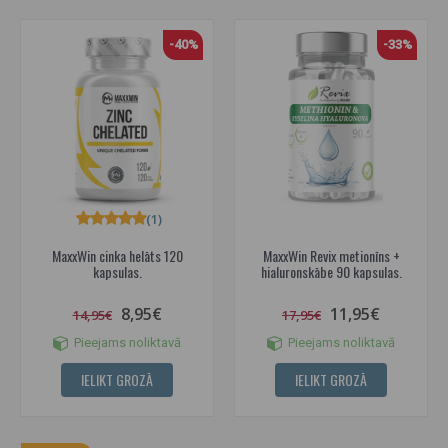
-40%
-33%
(1)
MaxxWin cinka helāts 120
MaxxWin Revix metionīns +
kapsulas.
hialuronskābe 90 kapsulas.
8,95€
11,95€
14,95€
17,95€
Pieejams noliktavā
Pieejams noliktavā
IELIKT GROZĀ
IELIKT GROZĀ