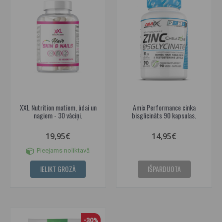
XXL Nutrition matiem, ādai un
Amix Performance cinka
nagiem - 30 vāciņi.
bisglicināts 90 kapsulas.
19,95€
14,95€
Pieejams noliktavā
IELIKT GROZĀ
IŠPARDUOTA
-30%