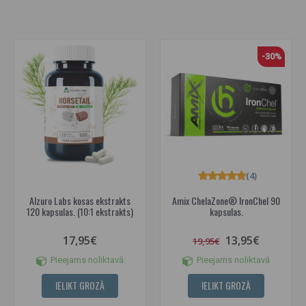
-30%
(4)
Alzuro Labs kosas ekstrakts
Amix ChelaZone® IronChel 90
120 kapsulas. (10:1 ekstrakts)
kapsulas.
17,95€
13,95€
19,95€
Pieejams noliktavā
Pieejams noliktavā
IELIKT GROZĀ
IELIKT GROZĀ