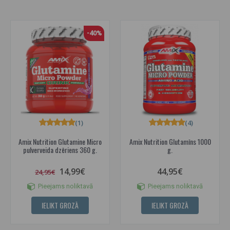
-40%
(1)
(4)
Amix Nutrition Glutamine Micro
Amix Nutrition Glutamīns 1000
pulverveida dzēriens 360 g.
g.
14,99€
44,95€
24,95€
Pieejams noliktavā
Pieejams noliktavā
IELIKT GROZĀ
IELIKT GROZĀ