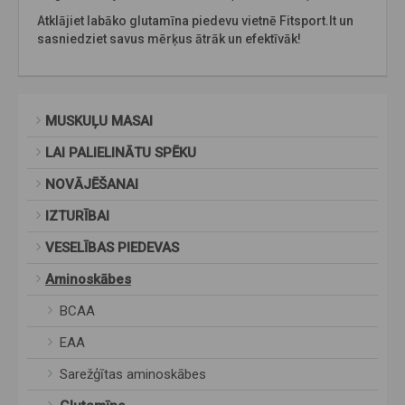
Atklājiet labāko glutamīna piedevu vietnē Fitsport.lt un
sasniedziet savus mērķus ātrāk un efektīvāk!
MUSKUĻU MASAI
LAI PALIELINĀTU SPĒKU
NOVĀJĒŠANAI
IZTURĪBAI
VESELĪBAS PIEDEVAS
Aminoskābes
BCAA
EAA
Sarežģītas aminoskābes