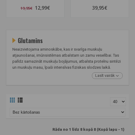
12,99€
39,95€
19,95€
Glutamīns
Neaizvietojama aminoskābe, kas ir svarīga muskuļu
atjaunošanai, imūnsistēmas atbalstam un zarnu veselībai. Tas
palīdz samazināt muskuļu bojājumus, atbalsta proteīnu sintēzi
un muskuļu masu, īpaši intensīvas fiziskas slodzes laikā.
Lasīt vairāk
Rāda no 1 līdz 8 kopā 8 (Kopā lapu - 1)