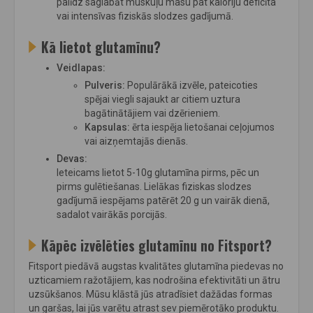
palīdz saglabāt muskuļu masu pat kaloriju deficīta
vai intensīvas fiziskās slodzes gadījumā.
Kā lietot glutamīnu?
Veidlapas:
Pulveris:
Populārākā izvēle, pateicoties
spējai viegli sajaukt ar citiem uztura
bagātinātājiem vai dzērieniem.
Kapsulas:
ērta iespēja lietošanai ceļojumos
vai aizņemtajās dienās.
Devas:
Ieteicams lietot 5-10g glutamīna pirms, pēc un
pirms gulētiešanas. Lielākas fiziskas slodzes
gadījumā iespējams patērēt 20 g un vairāk dienā,
sadalot vairākās porcijās.
Kāpēc izvēlēties glutamīnu no Fitsport?
Fitsport piedāvā augstas kvalitātes glutamīna piedevas no
uzticamiem ražotājiem, kas nodrošina efektivitāti un ātru
uzsūkšanos. Mūsu klāstā jūs atradīsiet dažādas formas
un garšas, lai jūs varētu atrast sev piemērotāko produktu.