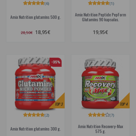
(6)
(1)
Amix Nutrition Peptide PepForm
Amix Nutrition glutamīns 500 g.
Glutamīns 90 kapsulas.
18,95€
19,95€
28,50€
-35%
TOP
3
TOP
4
(2)
(7)
Amix Nutrition Recovery-Max
Amix Nutrition glutamīns 300 g.
575 g.