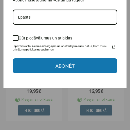
IESAKĀM
Gūt piedāvājumus un atlaidas
Iepazīties ar to, kā mēs aizsargājam un apstrādājam Jūsu datus, lasot mūsu
privātuma politikas nosacījumus.
(1)
ABONĒT
Amix Nutrition Peptide PepForm
Nano Supps L-glutamīns 300 g.
Glutamīns 90 kapsulas.
19,95€
16,95€
Pieejams noliktavā
Pieejams noliktavā
IELIKT GROZĀ
IELIKT GROZĀ