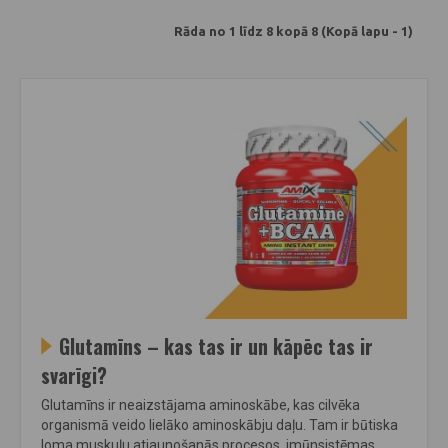
Rāda no 1 līdz 8 kopā 8 (Kopā lapu - 1)
Glutamīns – kas tas ir un kāpēc tas ir
svarīgi?
Glutamīns ir neaizstājama aminoskābe, kas cilvēka
organismā veido lielāko aminoskābju daļu. Tam ir būtiska
loma muskuļu atjaunošanās procesos, imūnsistēmas