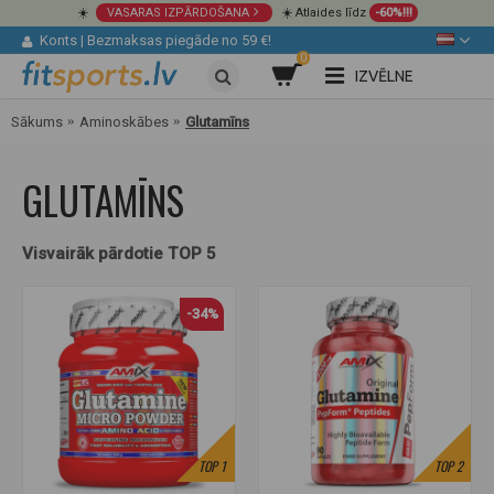
☀️
VASARAS IZPĀRDOŠANA
☀️ Atlaides līdz
-60%!!!
Konts
|
Bezmaksas piegāde no 59 €!
0
IZVĒLNE
Sākums
Aminoskābes
Glutamīns
GLUTAMĪNS
Visvairāk pārdotie TOP 5
-34%
TOP
1
TOP
2