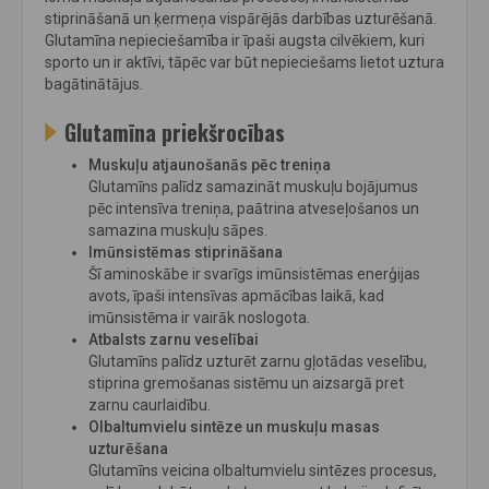
stiprināšanā un ķermeņa vispārējās darbības uzturēšanā.
Glutamīna nepieciešamība ir īpaši augsta cilvēkiem, kuri
sporto un ir aktīvi, tāpēc var būt nepieciešams lietot uztura
bagātinātājus.
Glutamīna priekšrocības
Muskuļu atjaunošanās pēc treniņa
Glutamīns palīdz samazināt muskuļu bojājumus
pēc intensīva treniņa, paātrina atveseļošanos un
samazina muskuļu sāpes.
Imūnsistēmas stiprināšana
Šī aminoskābe ir svarīgs imūnsistēmas enerģijas
avots, īpaši intensīvas apmācības laikā, kad
imūnsistēma ir vairāk noslogota.
Atbalsts zarnu veselībai
Glutamīns palīdz uzturēt zarnu gļotādas veselību,
stiprina gremošanas sistēmu un aizsargā pret
zarnu caurlaidību.
Olbaltumvielu sintēze un muskuļu masas
uzturēšana
Glutamīns veicina olbaltumvielu sintēzes procesus,