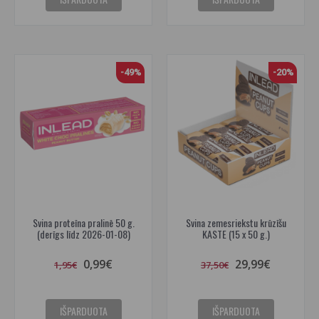
-49%
-20%
Svina proteīna pralinē 50 g.
Svina zemesriekstu krūzīšu
(derīgs līdz 2026-01-08)
KASTE (15 x 50 g.)
0,99€
29,99€
1,95€
37,50€
IŠPARDUOTA
IŠPARDUOTA