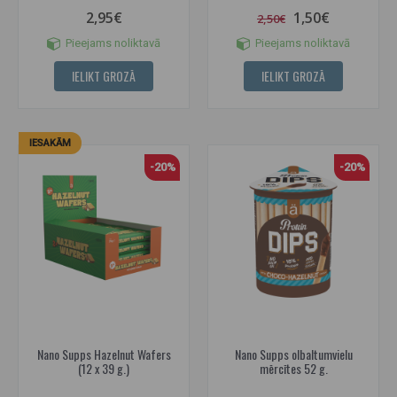
2,95€
1,50€
2,50€
Pieejams noliktavā
Pieejams noliktavā
IELIKT GROZĀ
IELIKT GROZĀ
IESAKĀM
-20%
-20%
Nano Supps Hazelnut Wafers
Nano Supps olbaltumvielu
(12 x 39 g.)
mērcītes 52 g.