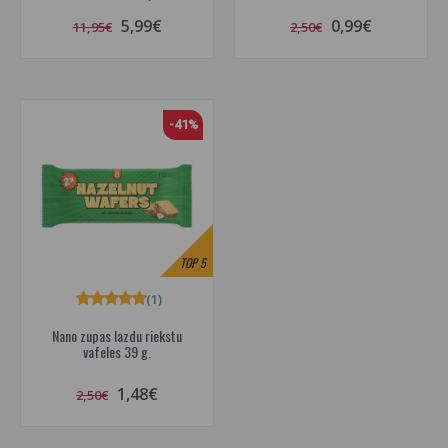
5,99€
0,99€
11,95€
2,50€
-41%
TOP
5
(1)
Nano zupas lazdu riekstu
vafeles 39 g.
1,48€
2,50€