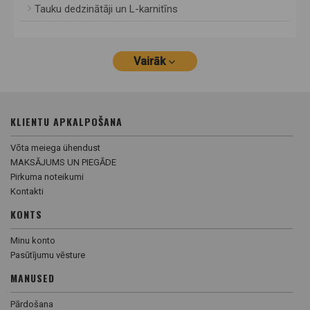
Tauku dedzinātāji un L-karnitīns
Vairāk
KLIENTU APKALPOŠANA
Võta meiega ühendust
MAKSĀJUMS UN PIEGĀDE
Pirkuma noteikumi
Kontakti
KONTS
Minu konto
Pasūtījumu vēsture
MANUSED
Pārdošana