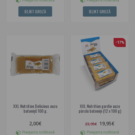
Pieejams noliktavā
Pieejams noliktavā
IELIKT GROZĀ
IELIKT GROZĀ
-17%
XXL Nutrition Delicious auzu
XXL Nutrition gardie auzu
batoniņš 100 g.
pārslu batoniņi (12 x 100 g)
2,00€
19,95€
23,95€
Pieejams noliktavā
Pieejams noliktavā