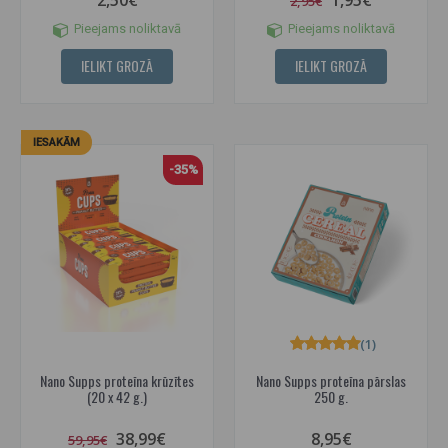
2,50€
1,95€
2,95€
Pieejams noliktavā
Pieejams noliktavā
IELIKT GROZĀ
IELIKT GROZĀ
IESAKĀM
-35%
(1)
Nano Supps proteīna krūzītes
Nano Supps proteīna pārslas
(20 x 42 g.)
250 g.
38,99€
8,95€
59,95€