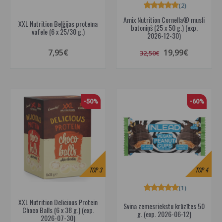
(2)
Amix Nutrition Cornella® musli
XXL Nutrition Beļģijas proteīna
batoniņš (25 x 50 g.) (exp.
vafele (6 x 25/30 g.)
2026-12-30)
7,95€
19,99€
32,50€
-50%
-60%
TOP
3
TOP
4
(1)
XXL Nutrition Delicious Protein
Svina zemesriekstu krūzītes 50
Choco Balls (6 x 38 g.) (exp.
g. (exp. 2026-06-12)
2026-07-30)