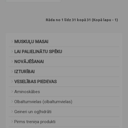
Rāda no 1 līdz 31 kopā 31 (Kopā lapu - 1)
MUSKUĻU MASAI
LAI PALIELINĀTU SPĒKU
NOVĀJĒŠANAI
IZTURĪBAI
VESELĪBAS PIEDEVAS
Aminoskābes
Olbaltumvielas (olbaltumvielas)
Geineri un ogļhidrāti
Pirms treniņa produkti