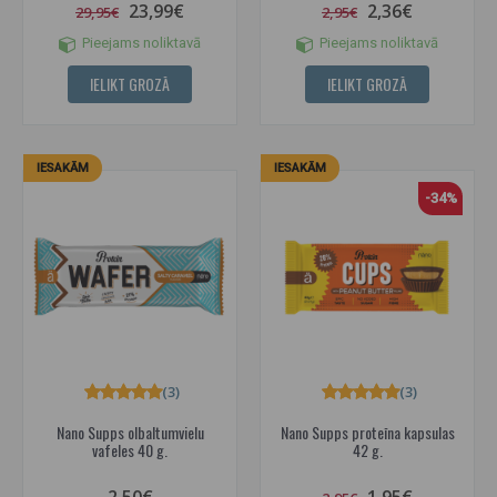
23,99€
2,36€
29,95€
2,95€
Pieejams noliktavā
Pieejams noliktavā
IELIKT GROZĀ
IELIKT GROZĀ
IESAKĀM
IESAKĀM
-34%
(3)
(3)
Nano Supps olbaltumvielu
Nano Supps proteīna kapsulas
vafeles 40 g.
42 g.