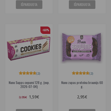
IŠPARDUOTA
IŠPARDUOTA
-60%
(2)
(2)
Nano Supps cepumi 128 g. (exp.
Nano zupas proteīna braunijs 60
2026-07-04)
g.
1,59€
2,95€
3,95€