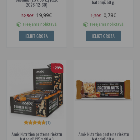
batoniņš 50 g.
2026-12-30)
19,99€
0,78€
32,50€
1,30€
Pieejams noliktavā
Pieejams noliktavā
IELIKT GROZĀ
IELIKT GROZĀ
-29%
(1)
Amix Nutrition proteīna riekstu
Amix Nutrition proteīna riekstu
batoniņš (25 x 40 g.)
batoniņš 40 g.