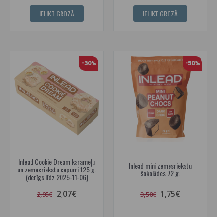
IELIKT GROZĀ
IELIKT GROZĀ
-30%
-50%
Inlead Cookie Dream karameļu
Inlead mini zemesriekstu
un zemesriekstu cepumi 125 g.
šokolādes 72 g.
(derīgs līdz 2025-11-06)
2,07€
1,75€
2,95€
3,50€