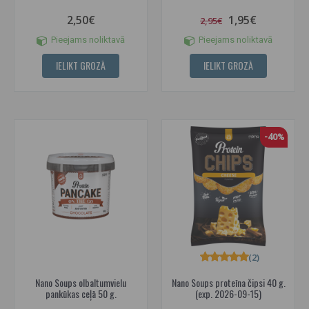
2,50€
1,95€
2,95€
Pieejams noliktavā
Pieejams noliktavā
IELIKT GROZĀ
IELIKT GROZĀ
-40%
(2)
Nano Soups olbaltumvielu
Nano Soups proteīna čipsi 40 g.
pankūkas ceļā 50 g.
(exp. 2026-09-15)