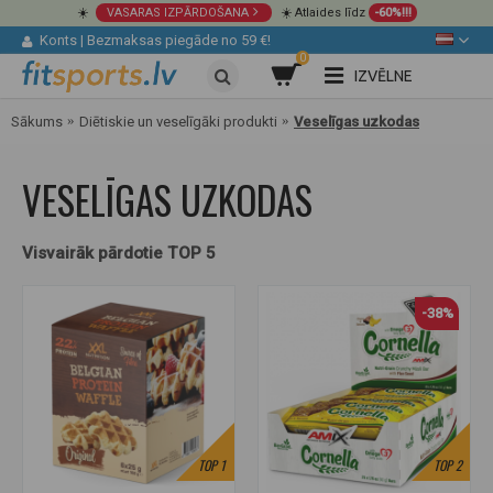
☀️
VASARAS IZPĀRDOŠANA
☀️ Atlaides līdz
-60%!!!
Konts
|
Bezmaksas piegāde no 59 €!
0
IZVĒLNE
Sākums
Diētiskie un veselīgāki produkti
Veselīgas uzkodas
VESELĪGAS UZKODAS
Visvairāk pārdotie TOP 5
-38%
TOP
1
TOP
2