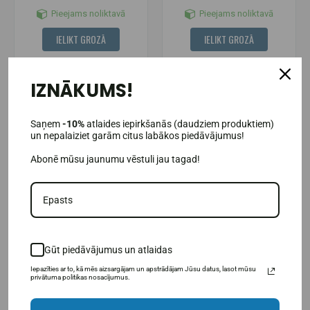
Pieejams noliktavā
Pieejams noliktavā
IELIKT GROZĀ
IELIKT GROZĀ
IZNĀKUMS!
-21%
-35%
Saņem
-10%
atlaides iepirkšanās (daudziem produktiem)
un nepalaiziet garām citus labākos piedāvājumus!
Abonē mūsu jaunumu vēstuli jau tagad!
Gūt piedāvājumus un atlaidas
Nano Supps proteīna uzkodas
Nano zupas cepumi 128 g.
38 g.
Iepazīties ar to, kā mēs aizsargājam un apstrādājam Jūsu datus, lasot mūsu
privātuma politikas nosacījumus.
1,98€
2,58€
2,50€
3,95€