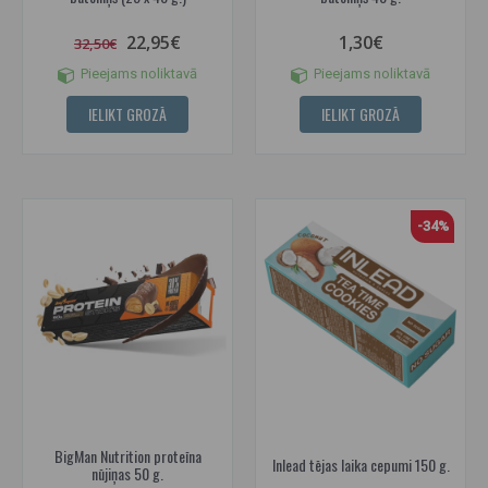
22,95€
1,30€
32,50€
Pieejams noliktavā
Pieejams noliktavā
IELIKT GROZĀ
IELIKT GROZĀ
-34%
BigMan Nutrition proteīna
Inlead tējas laika cepumi 150 g.
nūjiņas 50 g.