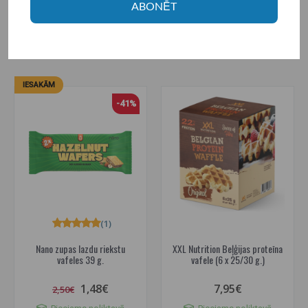
ABONĒT
Pieejams noliktavā
Pieejams noliktavā
IELIKT GROZĀ
IELIKT GROZĀ
IESAKĀM
-41%
(1)
Nano zupas lazdu riekstu
XXL Nutrition Beļģijas proteīna
vafeles 39 g.
vafele (6 x 25/30 g.)
1,48€
7,95€
2,50€