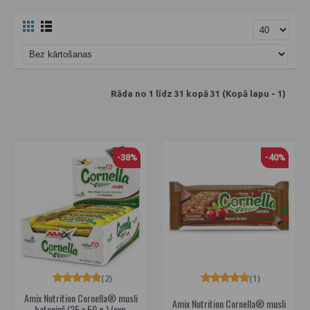
Rāda no 1 līdz 31 kopā 31 (Kopā lapu - 1)
-38%
-40%
(2)
(1)
Amix Nutrition Cornella® musli
Amix Nutrition Cornella® musli
batoniņš (25 x 50 g.) (exp.