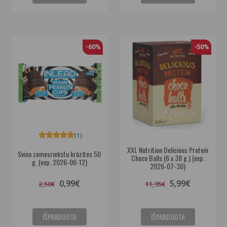
-60%
-50%
(1)
XXL Nutrition Delicious Protein
Svina zemesriekstu krūzītes 50
Choco Balls (6 x 38 g.) (exp.
g. (exp. 2026-06-12)
2026-07-30)
0,99€
5,99€
2,50€
11,95€
IŠPARDUOTA
IŠPARDUOTA