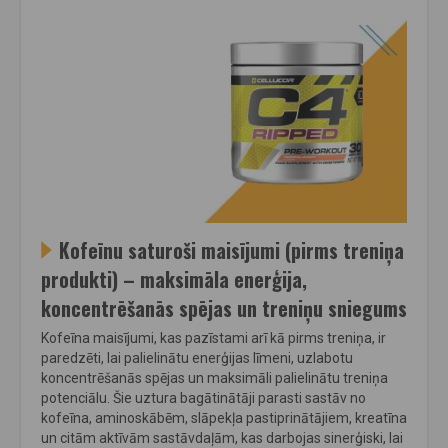
Kofeīnu saturoši maisījumi (pirms treniņa
produkti) – maksimāla enerģija,
koncentrēšanās spējas un treniņu sniegums
Kofeīna maisījumi, kas pazīstami arī kā pirms treniņa, ir
paredzēti, lai palielinātu enerģijas līmeni, uzlabotu
koncentrēšanās spējas un maksimāli palielinātu treniņa
potenciālu. Šie uztura bagātinātāji parasti sastāv no
kofeīna, aminoskābēm, slāpekļa pastiprinātājiem, kreatīna
un citām aktīvām sastāvdaļām, kas darbojas sinerģiski, lai