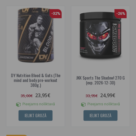
-32%
-26%
DY Nutrition Blood & Guts (The
JNX Sports The Shadow! 270 G
mind and body pre-workout
(exp. 2026-12-30)
380g.)
23,95€
24,99€
35,00€
33,95€
Pieejams noliktavā
Pieejams noliktavā
IELIKT GROZĀ
IELIKT GROZĀ