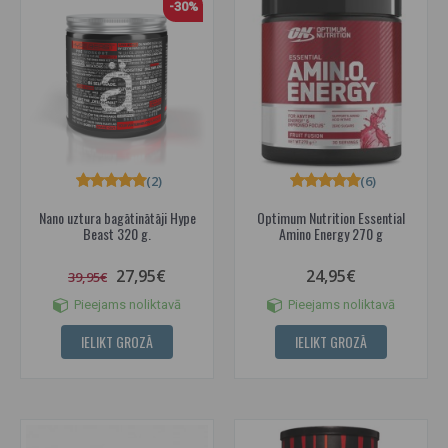
-30%
(2)
(6)
Nano uztura bagātinātāji Hype
Optimum Nutrition Essential
Beast 320 g.
Amino Energy 270 g
27,95€
24,95€
39,95€
Pieejams noliktavā
Pieejams noliktavā
IELIKT GROZĀ
IELIKT GROZĀ