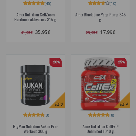
(45)
(10)
Amix Nutrition CellZoom
Amix Black Line Yeep Pump 345
Hardcore aktivators 315 g.
g.
35,95€
17,99€
41,95€
29,95€
-20%
-25%
TOP
3
TOP
4
(3)
(8)
BigMan Nutrition Aukan Pre-
Amix Nutrition CellEx™
Workout 300 g
Unlimited 1040 g.