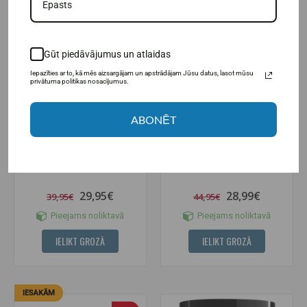
-25%
-36%
Gūt piedāvājumus un atlaidas
Iepazīties ar to, kā mēs aizsargājam un apstrādājam Jūsu datus, lasot mūsu
privātuma politikas nosacījumus.
ABONĒT
(1)
(1)
Nano Supps Crave For Rush 400
Nano Supps Hype Beast
g.
Ultimate Edition 315 g.
29,95€
28,99€
39,95€
44,95€
Pieejams noliktavā
Pieejams noliktavā
IELIKT GROZĀ
IELIKT GROZĀ
IESAKĀM