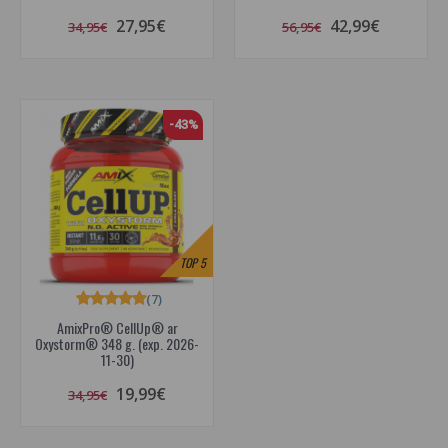
27,95€
42,99€
34,95€
56,95€
-43%
TOP
5
(7)
AmixPro® CellUp® ar
Oxystorm® 348 g. (exp. 2026-
11-30)
19,99€
34,95€