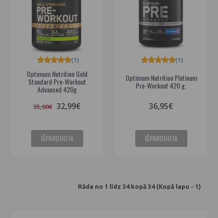
(1)
(1)
Optimum Nutrition Gold
Optimum Nutrition Platinum
Standard Pre-Workout
Pre-Workout 420 g.
Advanced 420g
32,99€
36,95€
35,00€
IŠPARDUOTA
IŠPARDUOTA
Rāda no 1 līdz 34 kopā 34 (Kopā lapu - 1)