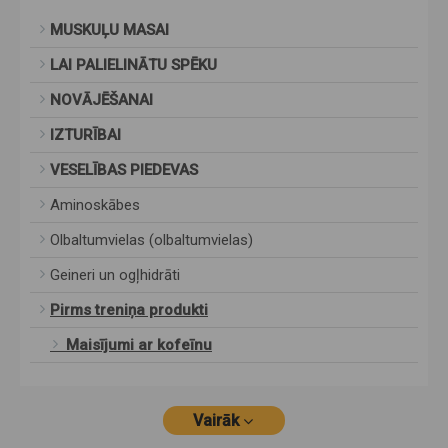
MUSKUĻU MASAI
LAI PALIELINĀTU SPĒKU
NOVĀJĒŠANAI
IZTURĪBAI
VESELĪBAS PIEDEVAS
Aminoskābes
Olbaltumvielas (olbaltumvielas)
Geineri un ogļhidrāti
Pirms treniņa produkti
Maisījumi ar kofeīnu
Vairāk