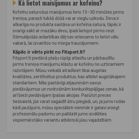
Kā lietot maisījumus ar kofeīnu?
Kofeīnu saturošus maisījumus lieto 15–30 minūtes pirms
treniņa, parasti tukšā dūšā vai ar vieglu uzkodu. Deva ir
atkarīga no produkta sastāva un kofeīna satura, tāpēc ir
svarīgi sākt ar mazāku devu, īpaši lietojot pirmo reizi.
Stimulējošās iedarbības dēļ nav ieteicams to lietot vēlu
vakarā, lai izvairītos no miega traucējumiem.
Kāpēc ir vērts pirkt no Fitsport.lt?
Fitsport.lt piedāvā plašu rūpīgi atlasītu un pārbaudītu
pirms treniņa maisījumu klāstu ar kofeīnu no uzticamiem
ražotājiem. Mūsu veikalā atradīsiet tikai augstas
kvalitātes, sertificētus produktus, kas atbilst augstākajiem
standartiem. Mēs pastāvīgi atjauninām savus
piedāvājumus un nodrošinām konkurētspējīgas cenas, kā
arī bieži piedāvājam īpašas akcijas. Pasūtot preces
tiešsaistē, jūs varat sagaidīt ātru piegādi, un, ja jums rodas
kādi jautājumi, mūsu speciālisti vienmēr ir gatavi sniegt
profesionālu padomu un palīdzēt jums izvēlēties
vispiemērotāko variantu atbilstoši jūsu vajadzībām.