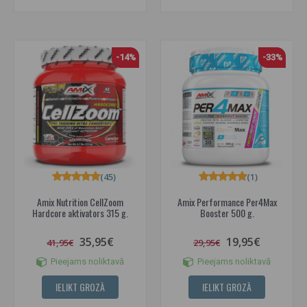
-14%
-33%
(45)
(1)
Amix Nutrition CellZoom
Amix Performance Per4Max
Hardcore aktivators 315 g.
Booster 500 g.
35,95€
19,95€
41,95€
29,95€
Pieejams noliktavā
Pieejams noliktavā
IELIKT GROZĀ
IELIKT GROZĀ