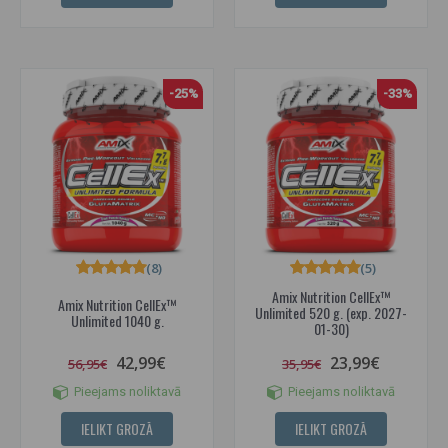
-25%
-33%
(8)
(5)
Amix Nutrition CellEx™
Amix Nutrition CellEx™
Unlimited 520 g. (exp. 2027-
Unlimited 1040 g.
01-30)
42,99€
23,99€
56,95€
35,95€
Pieejams noliktavā
Pieejams noliktavā
IELIKT GROZĀ
IELIKT GROZĀ