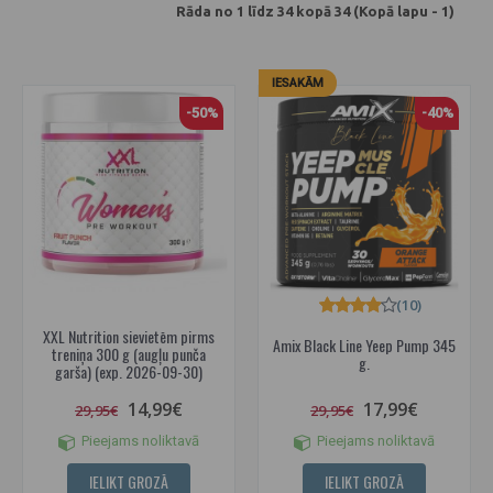
Rāda no 1 līdz 34 kopā 34 (Kopā lapu - 1)
IESAKĀM
-50%
-40%
(10)
XXL Nutrition sievietēm pirms
Amix Black Line Yeep Pump 345
treniņa 300 g (augļu punča
g.
garša) (exp. 2026-09-30)
14,99€
17,99€
29,95€
29,95€
Pieejams noliktavā
Pieejams noliktavā
IELIKT GROZĀ
IELIKT GROZĀ