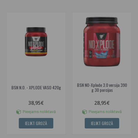
BSN NO-Xplode 3.0 versija 390
BSN N.O. - XPLODE VASO 420g
g 30 porcijas
38,95€
28,95€
Pieejams noliktavā
Pieejams noliktavā
IELIKT GROZĀ
IELIKT GROZĀ