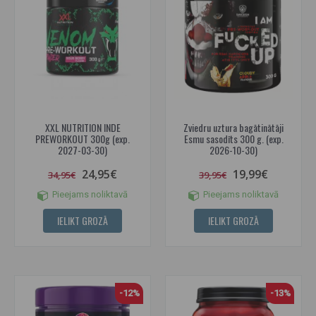
XXL NUTRITION INDE
Zviedru uztura bagātinātāji
PREWORKOUT 300g (exp.
Esmu sasodīts 300 g. (exp.
2027-03-30)
2026-10-30)
24,95€
19,99€
34,95€
39,95€
Pieejams noliktavā
Pieejams noliktavā
IELIKT GROZĀ
IELIKT GROZĀ
-12%
-13%