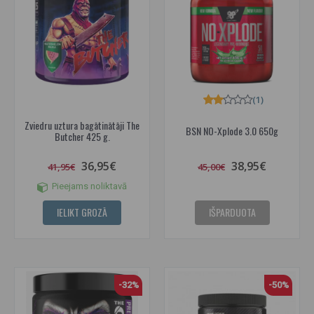
(1)
Zviedru uztura bagātinātāji The
BSN NO-Xplode 3.0 650g
Butcher 425 g.
36,95€
38,95€
41,95€
45,00€
Pieejams noliktavā
IELIKT GROZĀ
IŠPARDUOTA
-32%
-50%