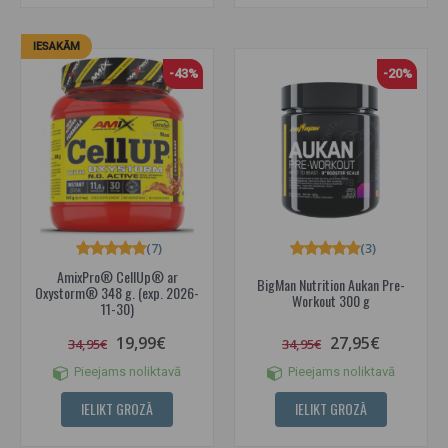
IESAKĀM
-43%
-20%
(7)
(3)
AmixPro® CellUp® ar
BigMan Nutrition Aukan Pre-
Oxystorm® 348 g. (exp. 2026-
Workout 300 g
11-30)
19,99€
27,95€
34,95€
34,95€
Pieejams noliktavā
Pieejams noliktavā
IELIKT GROZĀ
IELIKT GROZĀ