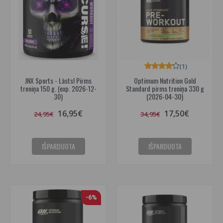
(1)
JNX Sports - Lāsts! Pirms
Optimum Nutrition Gold
treniņa 150 g. (exp. 2026-12-
Standard pirms treniņa 330 g
30)
(2026-04-30)
16,95€
17,50€
24,95€
34,95€
IŠPARDUOTA
IŠPARDUOTA
-6%