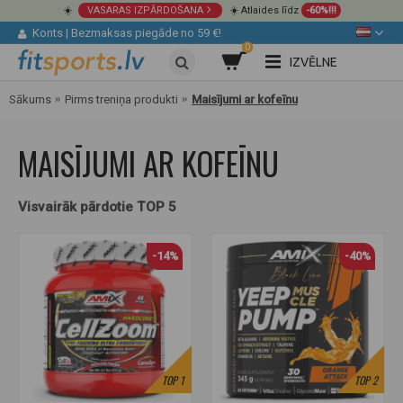
☀️
VASARAS IZPĀRDOŠANA
☀️ Atlaides līdz
-60%!!!
Konts
|
Bezmaksas piegāde no 59 €!
0
IZVĒLNE
Sākums
Pirms treniņa produkti
Maisījumi ar kofeīnu
MAISĪJUMI AR KOFEĪNU
Visvairāk pārdotie TOP 5
-14%
-40%
TOP
1
TOP
2