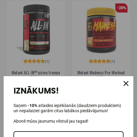
-28%
(1)
(1)
Mutant ALL-IN™ pirms treniņa
Mutant Madness Pre-Workout
504 g.
225 g
IZNĀKUMS!
38,95€
17,95€
24,95€
Pieejams noliktavā
Pieejams noliktavā
Saņem
-10%
atlaides iepirkšanās (daudziem produktiem)
IELIKT GROZĀ
IELIKT GROZĀ
un nepalaiziet garām citus labākos piedāvājumus!
Abonē mūsu jaunumu vēstuli jau tagad!