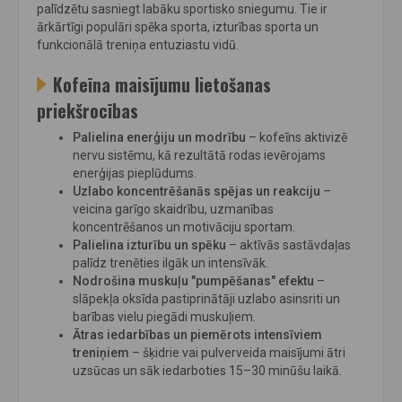
palīdzētu sasniegt labāku sportisko sniegumu. Tie ir
ārkārtīgi populāri spēka sporta, izturības sporta un
funkcionālā treniņa entuziastu vidū.
Kofeīna maisījumu lietošanas
priekšrocības
Palielina enerģiju un modrību
– kofeīns aktivizē
nervu sistēmu, kā rezultātā rodas ievērojams
enerģijas pieplūdums.
Uzlabo koncentrēšanās spējas un reakciju
–
veicina garīgo skaidrību, uzmanības
koncentrēšanos un motivāciju sportam.
Palielina izturību un spēku
– aktīvās sastāvdaļas
palīdz trenēties ilgāk un intensīvāk.
Nodrošina muskuļu "pumpēšanas" efektu
–
slāpekļa oksīda pastiprinātāji uzlabo asinsriti un
barības vielu piegādi muskuļiem.
Ātras iedarbības un piemērots intensīviem
treniņiem
– šķidrie vai pulverveida maisījumi ātri
uzsūcas un sāk iedarboties 15–30 minūšu laikā.