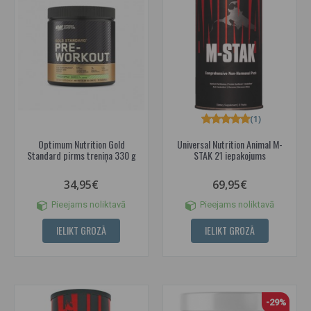
(1)
Optimum Nutrition Gold
Universal Nutrition Animal M-
Standard pirms treniņa 330 g
STAK 21 iepakojums
34,95€
69,95€
Pieejams noliktavā
Pieejams noliktavā
IELIKT GROZĀ
IELIKT GROZĀ
-29%