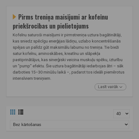
Pirms treniņa
maisījumi ar kofeīnu
priekšrocības un pielietojums
Kofeīnu saturoši maisījumi ir pirmstreniņa uztura bagātinātāji,
kas sniedz spēcīgu enerģijas lādiņu, uzlabo koncentrēšanās
spējas un palīdz gūt maksimālu labumu no treniņa. Tie bieži
satur kofeīnu, aminoskābes, kreatīnu un slāpekļa
pastiprinātājus, kas sinerģiski veicina muskuļu spēku, izturību
un "pump" efektu. Šie uztura bagātinātāji iedarbojas ātri – sāk
darboties 15–30 minūšu laikā –, padarot tos ideāli piemērotus
intensīviem treniņiem.
Lasīt vairāk