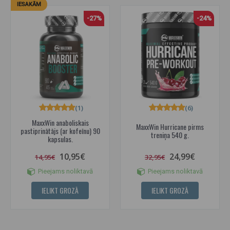
IESAKĀM
-27%
-24%
(1)
(6)
MaxxWin anaboliskais
MaxxWin Hurricane pirms
pastiprinātājs (ar kofeīnu) 90
treniņa 540 g.
kapsulas.
10,95€
24,99€
14,95€
32,95€
Pieejams noliktavā
Pieejams noliktavā
IELIKT GROZĀ
IELIKT GROZĀ