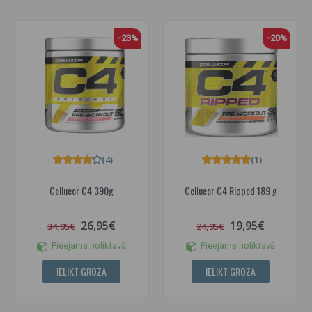
-23%
-20%
(4)
(1)
Cellucor C4 390g
Cellucor C4 Ripped 189 g
26,95€
19,95€
34,95€
24,95€
Pieejams noliktavā
Pieejams noliktavā
IELIKT GROZĀ
IELIKT GROZĀ