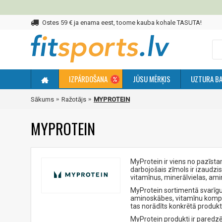
Ostes 59 € ja enama eest, toome kauba kohale TASUTA!
IZPĀRDOŠANA
JŪSU MĒRĶIS
UZTURA BA
Sākums
Ražotājs
MYPROTEIN
MYPROTEIN
MyProtein ir viens no pazīst
darbojošais zīmols ir izaudzi
vitamīnus, minerālvielas, ami
MyProtein sortimentā svarīgu 
aminoskābes, vitamīnu komplek
tas norādīts konkrētā produk
MyProtein produkti ir paredzēt