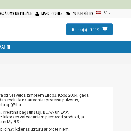
AKSĀJUMS UN PIEGĀDE
MANS PROFILS
AUTORIZĒTIES
LV
0 prece(s) - 0,00€
RATIŅI
īva dzīvesveida zīmoliem Eiropā. Kopš 2004. gada
u zīmolu, kurā atradīsiet proteīna pulverus,
rta apģērbu.
ni, kreatīna bagātinātāji, BCAA un EAA
z laktozes vai vegāniem piemēroti produkti, ja
an un MyPRO.
apildināt ikdienas uzturu ar proteīniem,