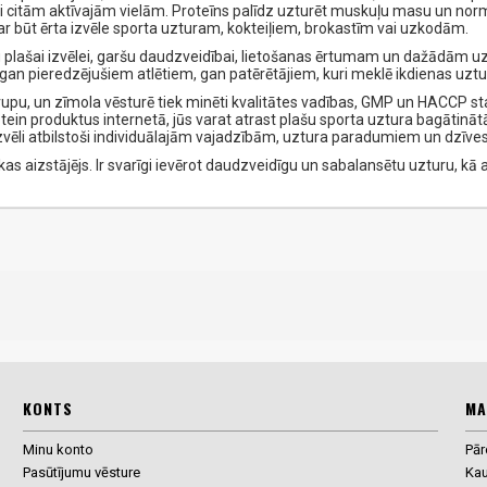
i citām aktīvajām vielām. Proteīns palīdz uzturēt muskuļu masu un norm
var būt ērta izvēle sporta uzturam, kokteiļiem, brokastīm vai uzkodām.
u plašai izvēlei, garšu daudzveidībai, lietošanas ērtumam un dažādām 
gan pieredzējušiem atlētiem, gan patērētājiem, kuri meklē ikdienas uzt
grupu, un zīmola vēsturē tiek minēti kvalitātes vadības, GMP un HACCP sta
tein produktus internetā, jūs varat atrast plašu sporta uztura bagātināt
izvēli atbilstoši individuālajām vajadzībām, uztura paradumiem un dzīv
as aizstājējs. Ir svarīgi ievērot daudzveidīgu un sabalansētu uzturu, kā a
KONTS
MA
Minu konto
Pā
Pasūtījumu vēsture
Ka