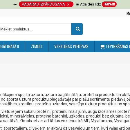
☀️
VASARAS IZPĀRDOŠANA
☀️ Atlaides līdz
-60%!!!
M
GĀTINĀTĀJI
ZĪMOLI
VESELĪBAS PIEDEVAS
LEPIRKŠANĀS 
amākajiem sporta uztura, uztura bagātinātāju, proteīna produktu un akt
s no sporta uztura produktu piegādātāja par plašu sortimentu piedāvājoš
noskābes, kreatīnu, proteīna uzkodas, veselīga uztura produktus un spo
vietu ieņem sūkalu proteīni, proteīnu maisījumi, augu izcelsmes proteī
si, minerālvielas, proteīna batoniņi, uzkodas, produkti bez glutēna, be
ta sastāvā. Zīmols ietver arī tādus virzienus kā MP, Myvitamins, Myveg
i sportotājiem, cilvēkiem ar aktīvu dzīvesveidu un tiem, kuri vēlas ērti p