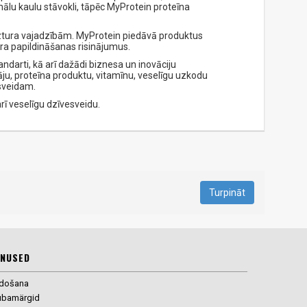
ālu kaulu stāvokli, tāpēc MyProtein proteīna
uztura vajadzībām. MyProtein piedāvā produktus
ura papildināšanas risinājumus.
ndarti, kā arī dažādi biznesa un inovāciju
āju, proteīna produktu, vitamīnu, veselīgu uzkodu
esveidam.
rī veselīgu dzīvesveidu.
Turpināt
NUSED
rdošana
ubamärgid