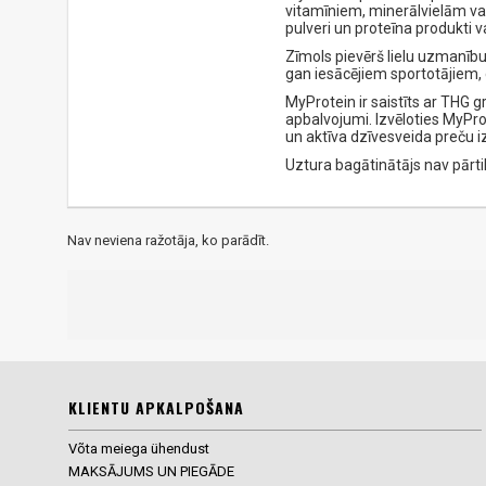
vitamīniem, minerālvielām va
pulveri un proteīna produkti 
Zīmols pievērš lielu uzmanīb
gan iesācējiem sportotājiem, 
MyProtein ir saistīts ar THG 
apbalvojumi. Izvēloties MyPro
un aktīva dzīvesveida preču 
Uztura bagātinātājs nav pārtik
Nav neviena ražotāja, ko parādīt.
KLIENTU APKALPOŠANA
Võta meiega ühendust
MAKSĀJUMS UN PIEGĀDE