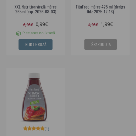
XXL Nutrition vieglā mērce
FitnFood mērce 425 ml (derīgs
265ml (exp. 2026-08-03)
līdz 2025-12-16)
0,99€
1,99€
6,95€
4,95€
Pieejams noliktavā
IELIKT GROZĀ
IŠPARDUOTA
(1)