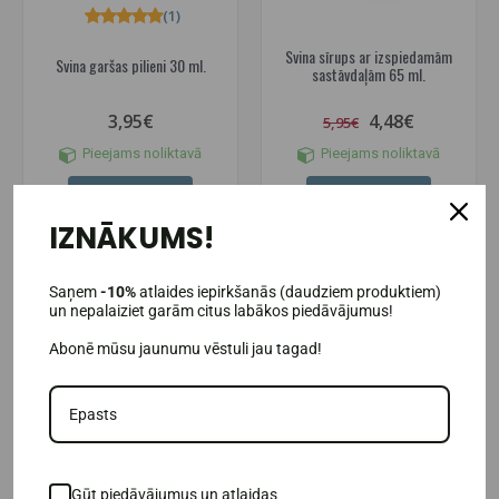
(1)
Svina sīrups ar izspiedamām
Svina garšas pilieni 30 ml.
sastāvdaļām 65 ml.
3,95€
4,48€
5,95€
Pieejams noliktavā
Pieejams noliktavā
IELIKT GROZĀ
IELIKT GROZĀ
IZNĀKUMS!
Saņem
-10%
atlaides iepirkšanās (daudziem produktiem)
un nepalaiziet garām citus labākos piedāvājumus!
-50%
Abonē mūsu jaunumu vēstuli jau tagad!
Gūt piedāvājumus un atlaidas