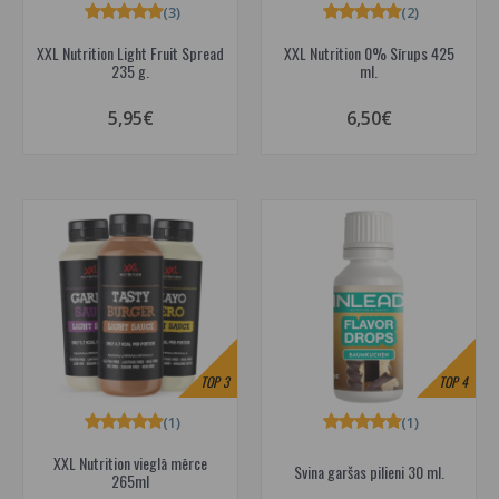
(3)
(2)
XXL Nutrition Light Fruit Spread
XXL Nutrition 0% Sīrups 425
235 g.
ml.
5,95€
6,50€
TOP
3
TOP
4
(1)
(1)
XXL Nutrition vieglā mērce
Svina garšas pilieni 30 ml.
265ml