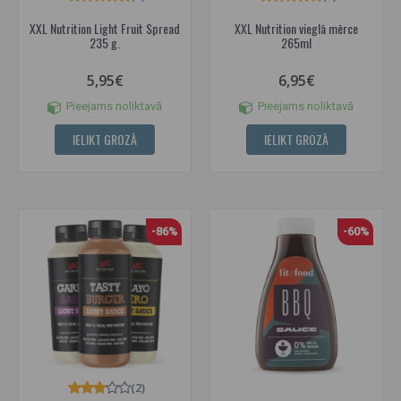
XXL Nutrition Light Fruit Spread
XXL Nutrition vieglā mērce
235 g.
265ml
5,95€
6,95€
Pieejams noliktavā
Pieejams noliktavā
IELIKT GROZĀ
IELIKT GROZĀ
-86%
-60%
(2)