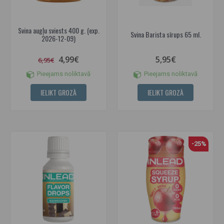
Svina augļu sviests 400 g. (exp.
Svina Barista sīrups 65 ml.
2026-12-09)
4,99€
5,95€
6,95€
Pieejams noliktavā
Pieejams noliktavā
IELIKT GROZĀ
IELIKT GROZĀ
-25%