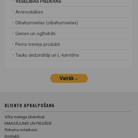
VESELĪBAS PIEDEVAS
Aminoskābes
Olbaltumvielas (olbaltumvielas)
Geineri un ogļhidrāti
Pirms treniņa produkti
Tauku dedzinātāji un L-karnitīns
Vairāk
KLIENTU APKALPOŠANA
Võta meiega ühendust
MAKSĀJUMS UN PIEGĀDE
Pirkuma noteikumi
Kontakti