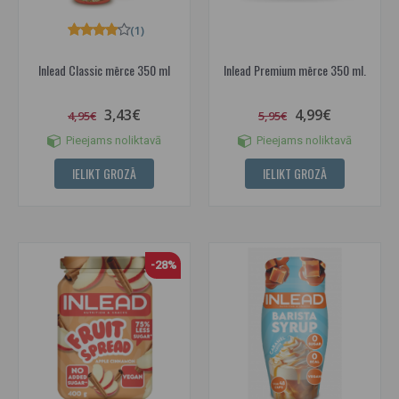
(1)
Inlead Classic mērce 350 ml
Inlead Premium mērce 350 ml.
3,43€
4,99€
4,95€
5,95€
Pieejams noliktavā
Pieejams noliktavā
IELIKT GROZĀ
IELIKT GROZĀ
-28%