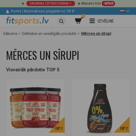
☀️
VASARAS IZPĀRDOŠANA
☀️ Atlaides līdz
-60%!!!
Konts
|
Bezmaksas piegāde no 59 €!
0
IZVĒLNE
Sākums
Diētiskie un veselīgāki produkti
Mērces un sīrupi
MĒRCES UN SĪRUPI
Visvairāk pārdotie TOP 5
TOP
1
TOP
2