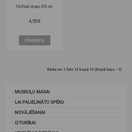
Fitnfood sīrups 425 ml.
4,95€
IŠPARDUOTA
Rāda no 1 līdz 13 kopā 13 (Kopā lapu - 1)
MUSKUĻU MASAI
LAI PALIELINĀTU SPĒKU
NOVĀJĒŠANAI
IZTURĪBAI