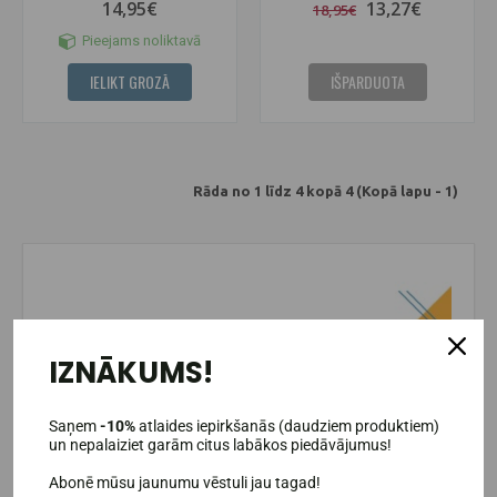
14,95€
13,27€
18,95€
Pieejams noliktavā
IELIKT GROZĀ
IŠPARDUOTA
Rāda no 1 līdz 4 kopā 4 (Kopā lapu - 1)
IZNĀKUMS!
Saņem
-10%
atlaides iepirkšanās (daudziem produktiem)
un nepalaiziet garām citus labākos piedāvājumus!
Abonē mūsu jaunumu vēstuli jau tagad!