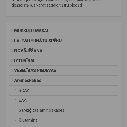
tiešsaistē, jūs varat sagaidīt ātru piegādi.
MUSKUĻU MASAI
LAI PALIELINĀTU SPĒKU
NOVĀJĒŠANAI
IZTURĪBAI
VESELĪBAS PIEDEVAS
Aminoskābes
BCAA
EAA
Sarežģītas aminoskābes
Glutamīns