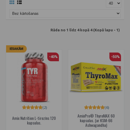
Rāda no 1 līdz 4 kopā 4 (Kopā lapu - 1)
IESAKĀM
-40%
-50%
(2)
(6)
AmixPro® ThyroMAX 60
Amix Nutrition L-tirozīns 120
kapsulas. (ar KSM-66
kapsulas.
Ashwagandha)