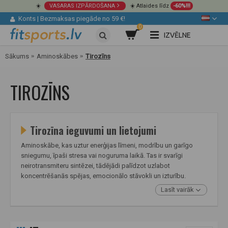
☀️
VASARAS IZPĀRDOŠANA
☀️ Atlaides līdz
-60%!!!
Konts
|
Bezmaksas piegāde no 59 €!
0
IZVĒLNE
Sākums
Aminoskābes
Tirozīns
TIROZĪNS
Tirozīna ieguvumi un lietojumi
Aminoskābe, kas uztur enerģijas līmeni, modrību un garīgo
sniegumu, īpaši stresa vai noguruma laikā. Tas ir svarīgi
neirotransmiteru sintēzei, tādējādi palīdzot uzlabot
koncentrēšanās spējas, emocionālo stāvokli un izturību.
Lasīt vairāk