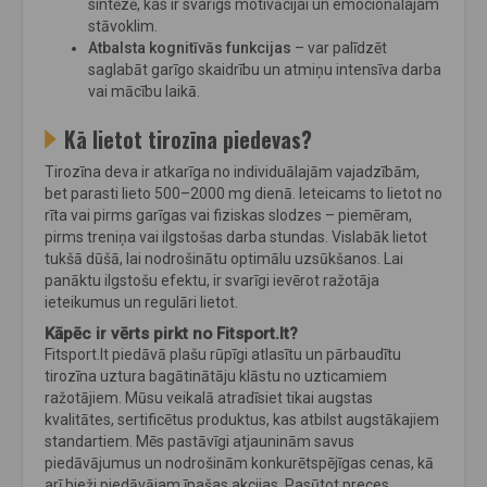
sintēzē, kas ir svarīgs motivācijai un emocionālajam
stāvoklim.
Atbalsta kognitīvās funkcijas
– var palīdzēt
saglabāt garīgo skaidrību un atmiņu intensīva darba
vai mācību laikā.
Kā lietot tirozīna piedevas?
Tirozīna deva ir atkarīga no individuālajām vajadzībām,
bet parasti lieto 500–2000 mg dienā. Ieteicams to lietot no
rīta vai pirms garīgas vai fiziskas slodzes – piemēram,
pirms treniņa vai ilgstošas darba stundas. Vislabāk lietot
tukšā dūšā, lai nodrošinātu optimālu uzsūkšanos. Lai
panāktu ilgstošu efektu, ir svarīgi ievērot ražotāja
ieteikumus un regulāri lietot.
Kāpēc ir vērts pirkt no Fitsport.lt?
Fitsport.lt piedāvā plašu rūpīgi atlasītu un pārbaudītu
tirozīna uztura bagātinātāju klāstu no uzticamiem
ražotājiem. Mūsu veikalā atradīsiet tikai augstas
kvalitātes, sertificētus produktus, kas atbilst augstākajiem
standartiem. Mēs pastāvīgi atjauninām savus
piedāvājumus un nodrošinām konkurētspējīgas cenas, kā
arī bieži piedāvājam īpašas akcijas. Pasūtot preces