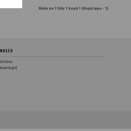
Rāda no 1 līdz 1 kopā 1 (Kopā lapu - 1)
NUSED
rdošana
ubamärgid