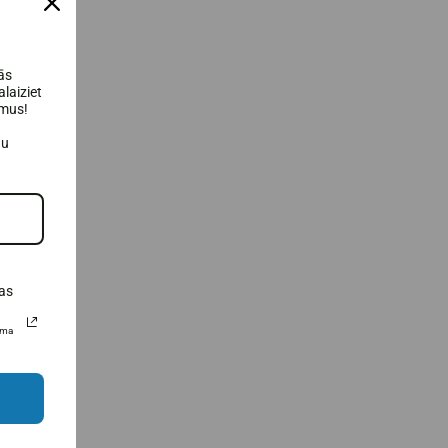
ās
laiziet
umus!
au
as
uma