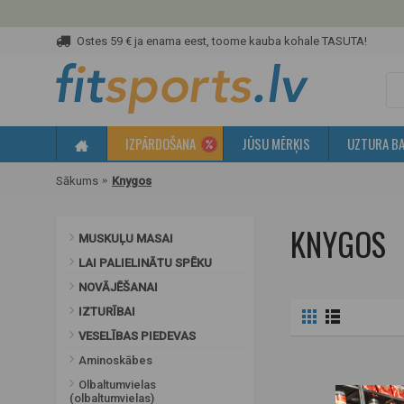
Ostes 59 € ja enama eest, toome kauba kohale TASUTA!
IZPĀRDOŠANA
JŪSU MĒRĶIS
UZTURA BA
Sākums
Knygos
KNYGOS
MUSKUĻU MASAI
LAI PALIELINĀTU SPĒKU
NOVĀJĒŠANAI
IZTURĪBAI
VESELĪBAS PIEDEVAS
Aminoskābes
Olbaltumvielas
(olbaltumvielas)