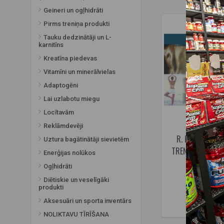
Geineri un ogļhidrāti
Pirms treniņa produkti
Tauku dedzinātāji un L-
karnitīns
Kreatīna piedevas
Vitamīni un minerālvielas
Adaptogēni
Lai uzlabotu miegu
Locītavām
Reklāmdevēji
R. Kairaiša gr
Uztura bagātinātāji sievietēm
TRENIŅŠ. Kultūri
Enerģijas nolūkos
26,0
Ogļhidrāti
Diētiskie un veselīgāki
produkti
IŠPARDU
Aksesuāri un sporta inventārs
NOLIKTAVU TĪRĪŠANA