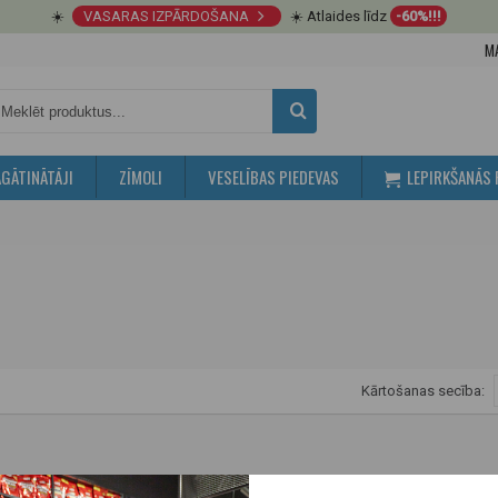
☀️
VASARAS IZPĀRDOŠANA
☀️ Atlaides līdz
-60%!!!
M
GĀTINĀTĀJI
ZĪMOLI
VESELĪBAS PIEDEVAS
LEPIRKŠANĀS 
Kārtošanas secība: