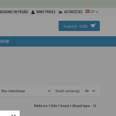
AKSĀJUMS UN PIEGĀDE
MANS PROFILS
AUTORIZĒTIES
LV
0 prece(s) - 0,00€
RATIŅI
Skatīt vienlaicīgi:
Rāda no 1 līdz 1 kopā 1 (Kopā lapu - 1)