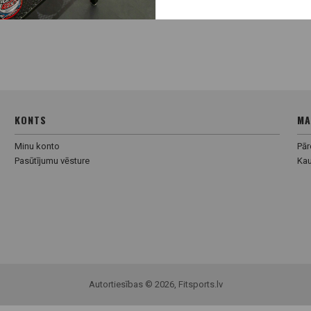
KONTS
MA
Minu konto
Pā
Pasūtījumu vēsture
Ka
Autortiesības © 2026, Fitsports.lv