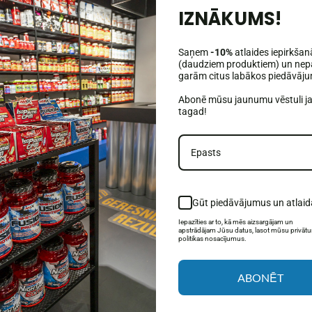
IZNĀKUMS!
Saņem
-10%
atlaides iepirkšan
(daudziem produktiem) un nepa
garām citus labākos piedāvāj
Abonē mūsu jaunumu vēstuli j
tagad!
(21)
āmata SPĒKA
Gūt piedāvājumus un atlaid
sms. Veselība
Iepazīties ar to, kā mēs aizsargājam un
0€
apstrādājam Jūsu datus, lasot mūsu privāt
politikas nosacījumus.
OTA
ABONĒT