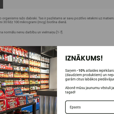
ko organisms ražo dabiski. Tas ir pazīstams ar savu pozitīvo ietekmi uz matiem,
i 30 līdz 100 mikrogrami (mcg) biotīna dienā.
ina normālu nervu darbību un vielmaiņu [1-7].
IZNĀKUMS!
.
Saņem
-10%
atlaides iepirkšan
(daudziem produktiem) un nepa
garām citus labākos piedāvāj
Abonē mūsu jaunumu vēstuli j
tagad!