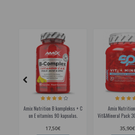
Amix Nutrition B komplekss + C
Amix Nutritio
un E vitamīns 90 kapsulas.
Vit&Mineral Pack 3
17,50€
35,90€