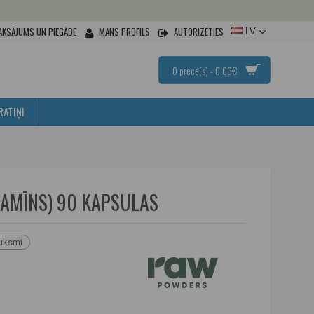
AKSĀJUMS UN PIEGĀDE
MANS PROFILS
AUTORIZĒTIES
LV
0 prece(s) - 0,00€
RATIŅI
TAMĪNS) 90 KAPSULAS
auksmi