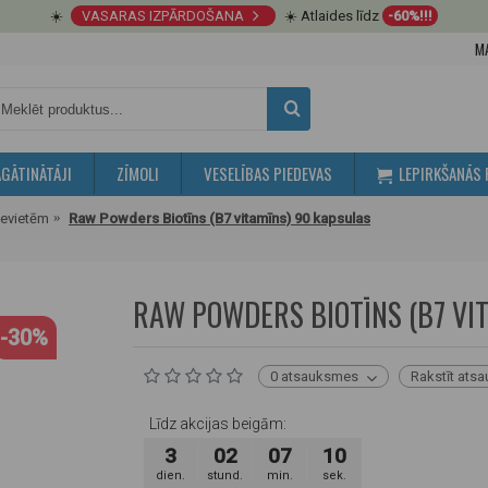
☀️
VASARAS IZPĀRDOŠANA
☀️ Atlaides līdz
-60%!!!
M
GĀTINĀTĀJI
ZĪMOLI
VESELĪBAS PIEDEVAS
LEPIRKŠANĀS 
ievietēm
Raw Powders Biotīns (B7 vitamīns) 90 kapsulas
RAW POWDERS BIOTĪNS (B7 VI
-30%
0 atsauksmes
Rakstīt ats
Līdz akcijas beigām:
3
02
07
09
dien.
stund.
min.
sek.