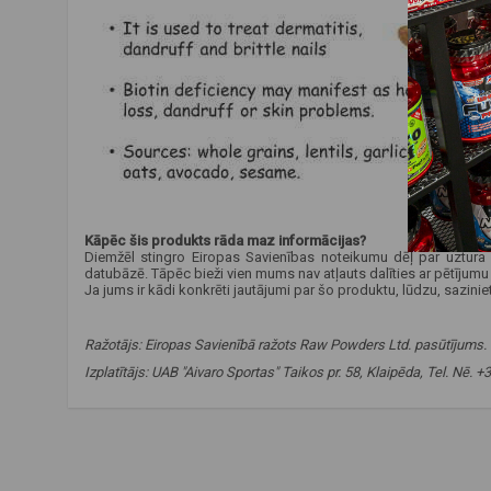
Kāpēc šis produkts rāda maz informācijas?
Diemžēl stingro Eiropas Savienības noteikumu dēļ par uztura b
datubāzē. Tāpēc bieži vien mums nav atļauts dalīties ar pētījumu rez
Ja jums ir kādi konkrēti jautājumi par šo produktu, lūdzu, sazini
Ražotājs:
Eiropas Savienībā ražots Raw Powders Ltd. pasūtījums.
Izplatītājs: UAB "Aivaro Sportas" Taikos pr. 58, Klaipēda, Tel. Nē.
neapstrādāti pulveri
,
biotīns
,
vitamīns b7
,
biotīns
,
veselība
laba cena