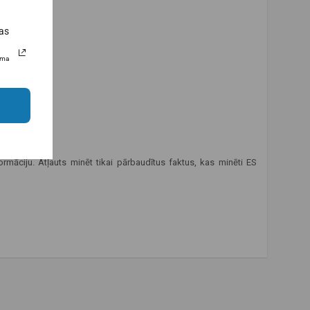
as
uma
rmāciju. Atļauts minēt tikai pārbaudītus faktus, kas minēti ES
,
uztura bagātinātāji sievietēm
,
ātra piegāde
,
augsta kvalitāte
,