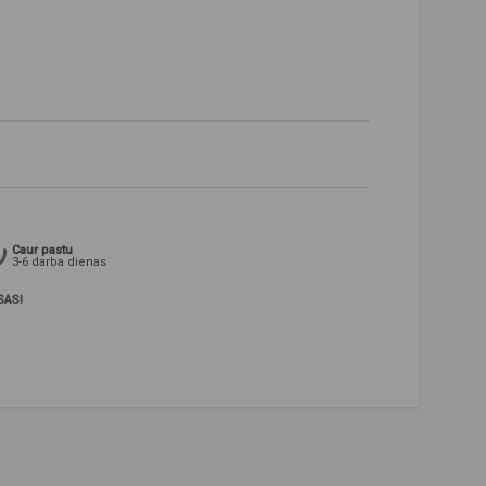
Caur pastu
3-6 darba dienas
SAS!