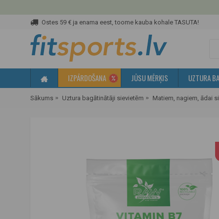
Ostes 59 € ja enama eest, toome kauba kohale TASUTA!
IZPĀRDOŠANA
JŪSU MĒRĶIS
UZTURA BA
Sākums
Uztura bagātinātāji sievietēm
Matiem, nagiem, ādai s