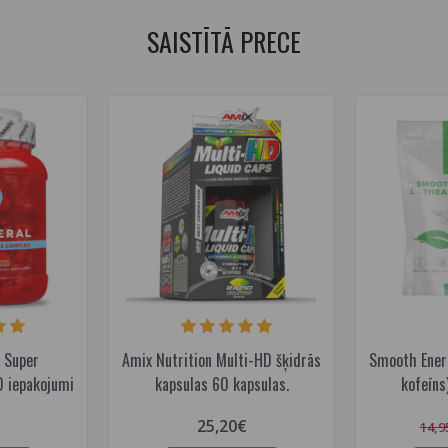
SAISTĪTĀ PRECE
n Super
Amix Nutrition Multi-HD šķidrās
Smooth Energ
0 iepakojumi
kapsulas 60 kapsulas.
kofeīns
25,20€
14,9