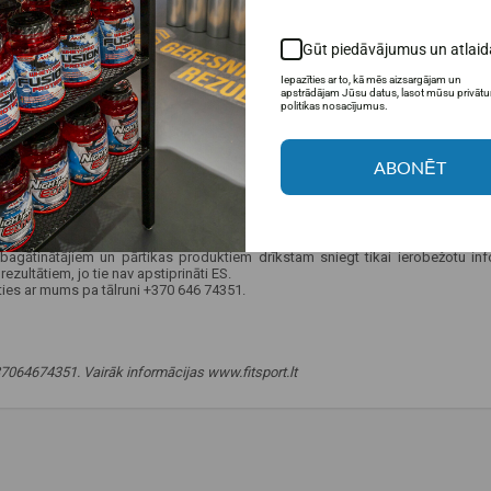
Gūt piedāvājumus un atlaid
Iepazīties ar to, kā mēs aizsargājam un
apstrādājam Jūsu datus, lasot mūsu privāt
politikas nosacījumus.
ABONĒT
agātinātājiem un pārtikas produktiem drīkstam sniegt tikai ierobežotu info
ultātiem, jo ​​tie nav apstiprināti ES.
eties ar mums pa tālruni +370 646 74351.
 +37064674351. Vairāk informācijas www.fitsport.lt
,
uztura bagātinātājs nagiem
,
ādai un matiem
,
ieguvumi nervu sistēmai