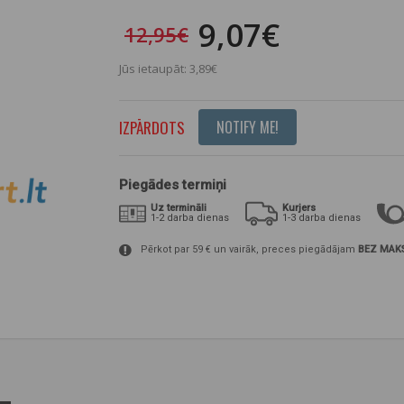
9,07€
12,95€
Jūs ietaupāt: 3,89€
IZPĀRDOTS
NOTIFY ME!
Piegādes termiņi
Uz termināli
Kurjers
1-2 darba dienas
1-3 darba dienas
Pērkot par 59 € un vairāk, preces piegādājam
BEZ MAK