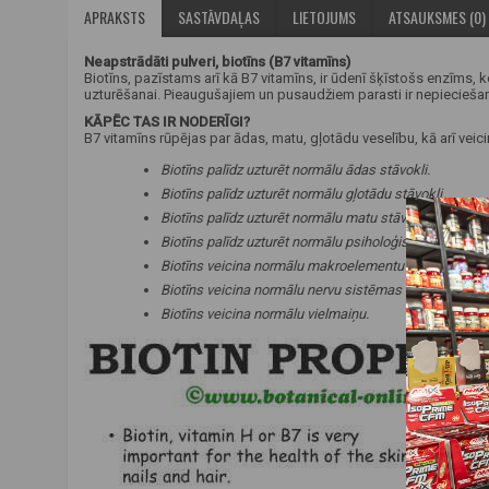
APRAKSTS
SASTĀVDAĻAS
LIETOJUMS
ATSAUKSMES (0)
Neapstrādāti pulveri, biotīns (B7 vitamīns)
Biotīns, pazīstams arī kā B7 vitamīns, ir ūdenī šķīstošs enzīms, 
uzturēšanai. Pieaugušajiem un pusaudžiem parasti ir nepieciešam
KĀPĒC TAS IR NODERĪGI?
B7 vitamīns rūpējas par ādas, matu, gļotādu veselību, kā arī veic
Biotīns palīdz uzturēt normālu ādas stāvokli.
Biotīns palīdz uzturēt normālu gļotādu stāvokli.
Biotīns palīdz uzturēt normālu matu stāvokli.
Biotīns palīdz uzturēt normālu psiholoģisko funkciju.
Biotīns veicina normālu makroelementu metabolismu
Biotīns veicina normālu nervu sistēmas darbību.
Biotīns veicina normālu vielmaiņu.