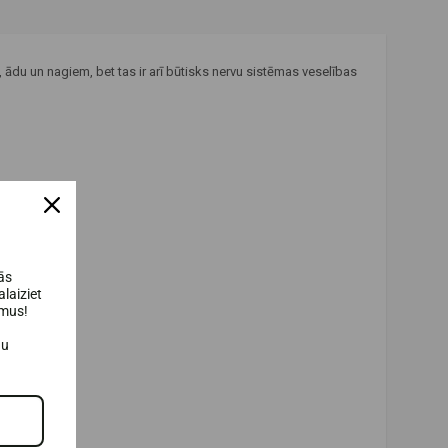
 ādu un nagiem, bet tas ir arī būtisks nervu sistēmas veselības
ās
laiziet
umus!
au