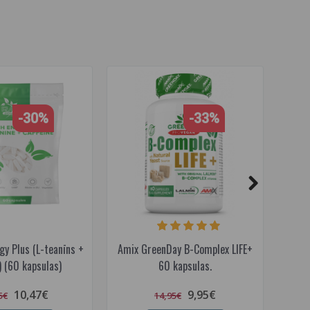
-30%
-33%
y Plus (L-teanīns +
Amix GreenDay B-Complex LIFE+
N
) (60 kapsulas)
60 kapsulas.
vita
10,47€
9,95€
5€
14,95€