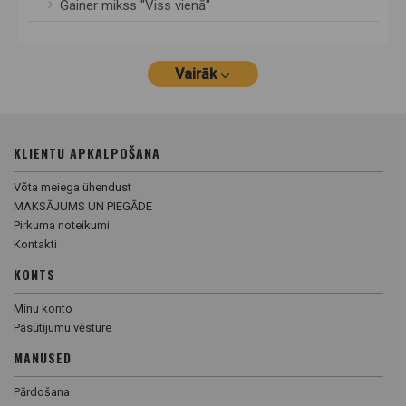
Gainer mikss "Viss vienā"
Vairāk
KLIENTU APKALPOŠANA
Võta meiega ühendust
MAKSĀJUMS UN PIEGĀDE
Pirkuma noteikumi
Kontakti
KONTS
Minu konto
Pasūtījumu vēsture
MANUSED
Pārdošana