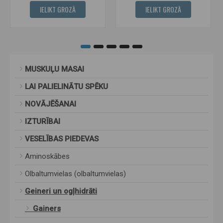
IELIKT GROZĀ
IELIKT GROZĀ
MUSKUĻU MASAI
LAI PALIELINĀTU SPĒKU
NOVĀJĒŠANAI
IZTURĪBAI
VESELĪBAS PIEDEVAS
Aminoskābes
Olbaltumvielas (olbaltumvielas)
Geineri un ogļhidrāti
Gainers