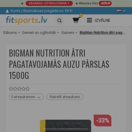
☀️
VASARAS IZPĀRDOŠANA
☀️ Atlaides līdz
-60%!!!
Konts
|
Bezmaksas piegāde no 59 €!
0
IZVĒLNE
Sākums
Geineri un ogļhidrāti
Gainers
BigMan Nutrition ātri pagatavojamās auzu pārslas 1500g
BIGMAN NUTRITION ĀTRI
PAGATAVOJAMĀS AUZU PĀRSLAS
1500G
0 atsauksmes
Rakstīt atsauksmi
-33%