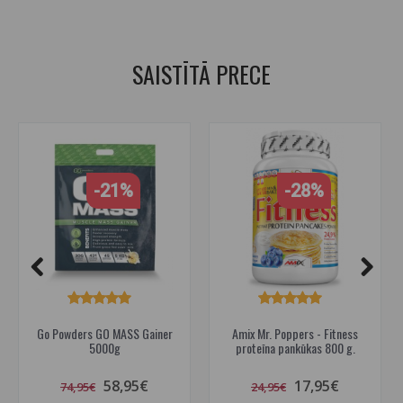
ogļhidrāti
,
auzu pārslas
,
auzu kokteilis
,
pārtikas ražošanai
SAISTĪTĀ PRECE
-21%
-28%
Go Powders GO MASS Gainer
Amix Mr. Poppers - Fitness
5000g
proteīna pankūkas 800 g.
58,95€
17,95€
74,95€
24,95€