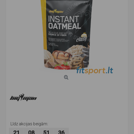
Līdz akcijas beigām:
21
08
51
35