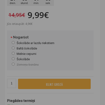
dien.
stund.
min.
sek.
9,99€
14,95€
Jūs ietaupāt: 4,96€
Nogaršot
Šokolāde ar lazdu riekstiem
Baltā šokolāde
Melnie cepumi
Šokolāde
Zemeņu-banānu
IELIKT GROZĀ
Piegādes termiņi