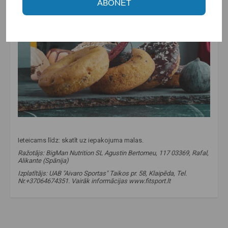
ABONĒT
Ieteicams līdz: skatīt uz iepakojuma malas.
Ražotājs: BigMan Nutrition SL Agustin Bertomeu, 117 03369, Rafal,
Alikante (Spānija)
Izplatītājs: UAB "Aivaro Sportas" Taikos pr. 58, Klaipēda, Tel.
Nr.+37064674351. Vairāk informācijas www.fitsport.lt
fitsport.lt
,
bigman nutrition
,
ātri pagatavojamas auzu pārslas
,
auzu milti
,
ogļhidrāti
,
lēni uzsūcošie ogļhidrāti
,
auzas
,
auzas
,