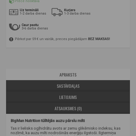
Prece noliktavā
Uz termināli
Kurjers
1-2 darba dienas
1-3 darba dienas
Caur pastu
3-6 darba dienas
Pērkot par 59 € un vairāk, preces piegādājam
BEZ MAKSAS!
APRAKSTS
SASTĀVDAĻAS
LIETOJUMS
ATSAUKSMES (0)
BigMan Nutrition tūlītējās auzu pārslu milti
Tas ir lielisks ogļhidrātu avots ar zemu glikēmisko indeksu, kas
nozīmē, ka auzu milti nodrošinās enerģiju ilgstoši. Ilgtermiņa