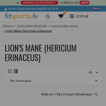
☀️
VASARAS IZPĀRDOŠANA
☀️ Atlaides līdz
-60%!!!
Konts
|
Bezmaksas piegāde no 59 €!
0
IZVĒLNE
Sākums
VESELĪBAS PIEDEVAS
Funkcionālās sēnes
Lion's Mane (Hericium erinaceus)
LION'S MANE (HERICIUM
ERINACEUS)
Rāda no 1 līdz 2 kopā 2 (Kopā lapu - 1)