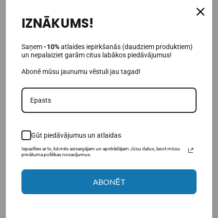
IZNĀKUMS!
-29%
-83%
Saņem
-10%
atlaides iepirkšanās (daudziem produktiem)
un nepalaiziet garām citus labākos piedāvājumus!
Abonē mūsu jaunumu vēstuli jau tagad!
(1)
Gūt piedāvājumus un atlaidas
Amix KetoLean Keto goBHB
Amix KetoLean Keto MCT OIL
Coco Bar 20 x 40 г.
3000 100 капс.
Iepazīties ar to, kā mēs aizsargājam un apstrādājam Jūsu datus, lasot mūsu
privātuma politikas nosacījumus.
24,99€
2,95€
35,00€
16,95€
ABONĒT
В КОРЗИНУ
В КОРЗИНУ