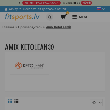
☀️
ЛЕТНЯЯ РАСПРОДАЖА
☀️ Скидки до
-60%!!!
Аккаунт
|
Бесплатная доставка от 59€!
0
MENU
Главная
Производитель
Amix KetoLean®
AMIX KETOLEAN®