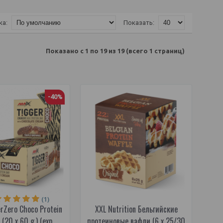
ка:
Показать:
Показано с 1 по 19 из 19 (всего 1 страниц)
-40%
(1)
rZero Choco Protein
XXL Nutrition Бельгийские
(20 x 60 g.) (exp.
протеиновые вафли (6 x 25/30