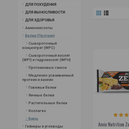
Кокосовый шоколад (С
ДЛЯ ПОХУДЕНИЯ
шоколадным кремом и
арахисом)
ДЛЯ ВЫНОСЛИВОСТИ
Кофе платит
ДЛЯ ЗДОРОВЬЯ
Лесные ягоды
Аминокислоты
манго
Белки (Протеин)
Марципановый торт (с
Сывороточный
шоколадным кремом и
концентрат (WPC)
арахисом)
Сывороточный изолят
Миндаль с тыквенными
(WPI) и гидроизолят (WPH)
семечками
Протеиновые смеси
Ореховое масло
Медленно усваиваемый
Оригинал
протеин и казеин
Печенье со сливками
Говяжьи белки
Различные фрукты и орехи
Яичные белки
Темный шоколад
Растительные белки
Темный шоколад и карамель
(С шоколадным слоем и
Коллаген
арахисом)
Бары
Тесто для печенья с
Amix Nutrition Z
Гейнеры и углеводы
кусочками