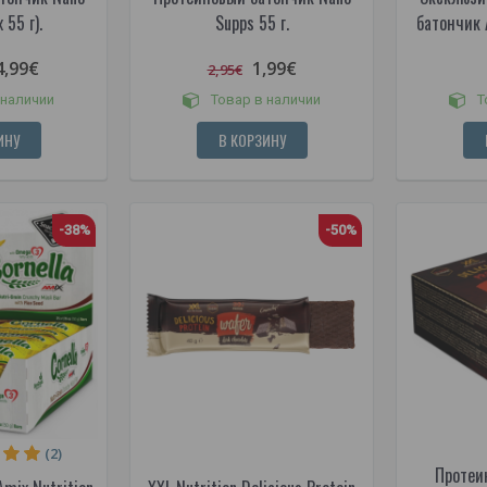
 55 г).
Supps 55 г.
батончик A
4,99€
1,99€
2,95€
 наличии
Товар в наличии
Т
ИНУ
В КОРЗИНУ
-38%
-50%
(2)
Протеи