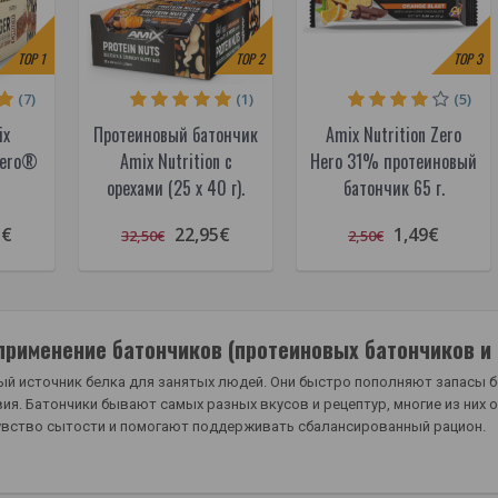
TOP
1
TOP
2
TOP
3
(7)
(1)
(5)
ix
Протеиновый батончик
Amix Nutrition Zero
Zero®
Amix Nutrition с
Hero 31% протеиновый
орехами (25 x 40 г).
батончик 65 г.
5€
22,95€
1,49€
32,50€
2,50€
применение батончиков (протеиновых батончиков и т
ый источник белка для занятых людей. Они быстро пополняют запасы б
ия. Батончики бывают самых разных вкусов и рецептур, многие из них 
увство сытости и помогают поддерживать сбалансированный рацион.