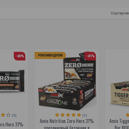
Сортиров
РЕКОМЕНДУЕМ
-40%
-41%
(5)
(1)
Amix Nutrition Zero Hero 31%
Amix Tigge
ero Hero 31%
протеиновый батончик в
Bar BOX 