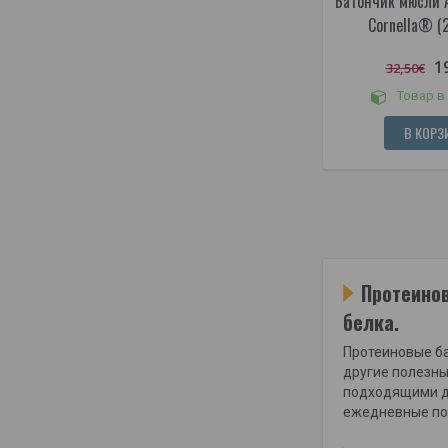
Батончик мюсли A
Cornella® (2
1
32,50€
Товар в
В КОРЗ
Протеинов
белка.
Протеиновые ба
другие полезны
подходящими дл
ежедневные пот