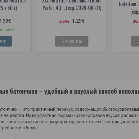
mix Nutrition
XXL Nutrition Delicious Protein
Nutrition D
5 x 50 г)
Wafer 40 г. (exp. 2026-06-01)
(exp
9,99€
1,25€
2,50€
30,
 наличии
ИНУ
IŠPARDUOTA
ые батончики – удобный и вкусный способ пополн
тончики — это практичный перекус, содержащий быстроусвояемый
е вещества. Их компактная форма и разнообразие вкусов делают 
я занятых и активных людей, которые хотят с легкостью удовлет
ребности в белке.