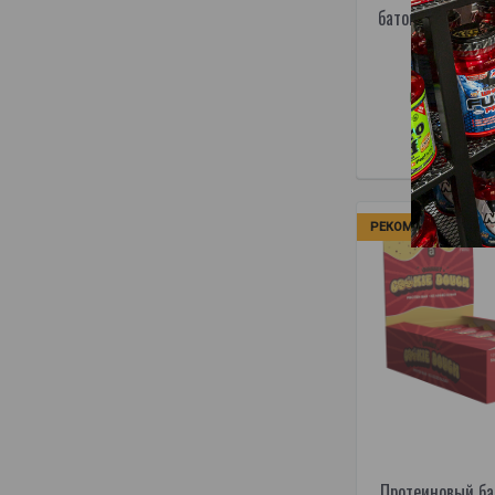
батончик Amix Nu
1
1,95€
Товар в
В КОРЗ
РЕКОМЕНДУЕМ
Протеиновый ба