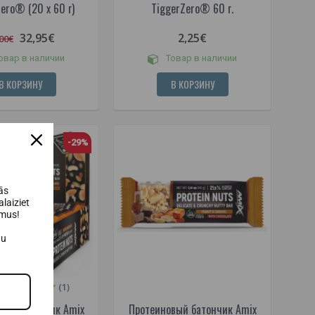
ero® (20 x 60 г)
TiggerZero® 60 г.
32,95€
2,25€
00€
овар в наличии
Товар в наличии
В КОРЗИНУ
В КОРЗИНУ
-29%
ās
laiziet
umus!
au
(1)
вый батончик Amix
Протеиновый батончик Amix