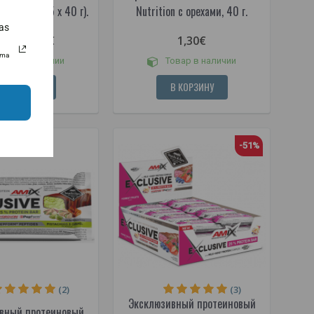
 орехами (25 x 40 г).
Nutrition с орехами, 40 г.
as
22,95€
1,30€
50€
uma
овар в наличии
Товар в наличии
В КОРЗИНУ
В КОРЗИНУ
-51%
(2)
(3)
Эксклюзивный протеиновый
вный протеиновый