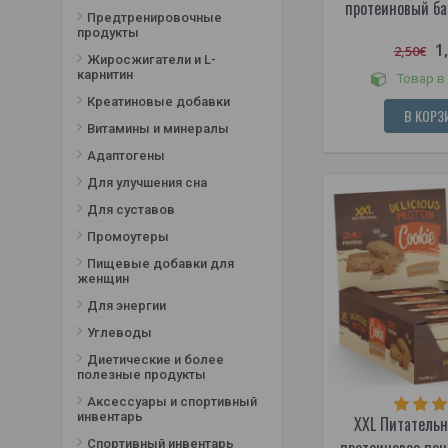
протеиновый ба
Предтренировочные
Торт брауни
продукты
Тройной брауни-торт (с
1
2,50€
Жиросжигатели и L-
шоколадным кремом и
карнитин
Товар в
арахисом)
Креатиновые добавки
Фисташковый с карамелью
В КОРЗ
Витамины и минералы
Шоколад
Шоколад - банан
Адаптогены
Шоколад с клюквой
Для улучшения сна
Шоколад с фундуком
Для суставов
Шоколадно-кокосовый с
Промоутеры
клюквой
Пищевые добавки для
Шоколадный кокос
женщин
Для энергии
Углеводы
Диетические и более
полезные продукты
Аксессуары и спортивный
инвентарь
XXL Питательн
протеиновое пече
Спортивный инвентарь