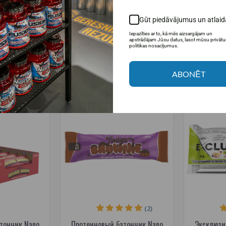
trition 45 г.
Nutrition Vegan (20 x 45 г)
Nutrition с
Gūt piedāvājumus un atlaid
,49€
19,99€
34,00€
32,
Iepazīties ar to, kā mēs aizsargājam un
apstrādājam Jūsu datus, lasot mūsu privāt
 наличии
Товар в наличии
Т
politikas nosacījumus.
ИНУ
В КОРЗИНУ
ABONĒT
РЕКОМЕНДУЕМ
-29%
-33%
(2)
тончик Nano
Протеиновый батончик Nano
Эксклюзи