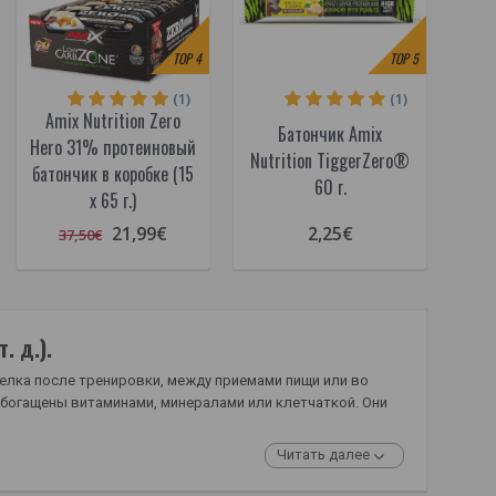
TOP
4
TOP
5
(1)
(1)
Amix Nutrition Zero
Батончик Amix
Hero 31% протеиновый
Nutrition TiggerZero®
батончик в коробке (15
60 г.
x 65 г.)
21,99€
2,25€
37,50€
. д.).
елка после тренировки, между приемами пищи или во
обогащены витаминами, минералами или клетчаткой. Они
Читать далее