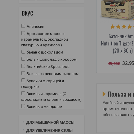
ВКУС
Апельсин
Арахисовое масло и
Батончик Am
карамель (с шоколадной
Nutrition Tigger
глазурью и арахисом)
(20 x 60 г)
банан с шоколадом
Белый шоколад с кокосом
32,9
45,00€
Бельгийские Speculoos
Блины с кленовым сиропом
Булочки с корицей и
глазурью
Польза и 
Ваниль и карамель (С
шоколадным слоем и арахисом)
Удобный и вкусн
Ваниль с миндалем
время путешеств
Карамельки с арахисом
обеспечивают ч
Кешью и кокосы
ДЛЯ МЫШЕЧНОЙ МАССЫ
Кокос
ДЛЯ УВЕЛИЧЕНИЯ СИЛЫ