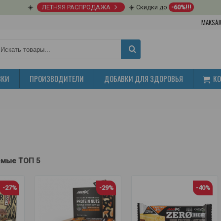
☀️
ЛЕТНЯЯ РАСПРОДАЖА
☀️ Скидки до
-60%!!!
MAKSĀJ
ВКИ
ПРОИЗВОДИТЕЛИ
ДОБАВКИ ДЛЯ ЗДОРОВЬЯ
К
емые ТОП 5
-27%
-29%
-40%