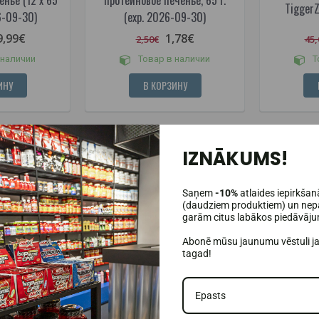
TiggerZ
26-09-30)
(exp. 2026-09-30)
9,99€
1,78€
2,50€
45,
 наличии
Товар в наличии
Т
ИНУ
В КОРЗИНУ
-24%
-41%
IZNĀKUMS!
Saņem
-10%
atlaides iepirkšan
(daudziem produktiem) un nepa
garām citus labākos piedāvāj
Abonē mūsu jaunumu vēstuli j
tagad!
отеиновый
Протеиновые батончики Amix
Протеино