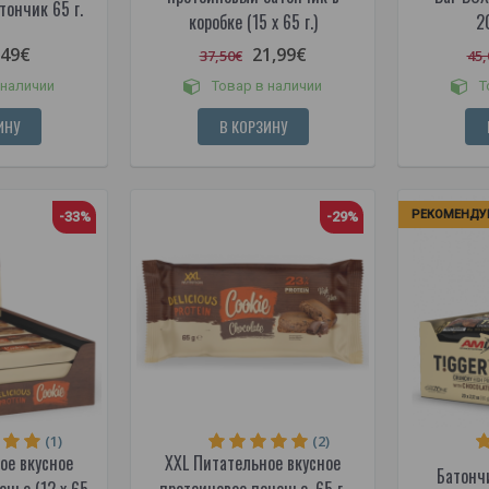
тончик 65 г.
коробке (15 x 65 г.)
2
,49€
21,99€
37,50€
45,
 наличии
Товар в наличии
Т
ИНУ
В КОРЗИНУ
РЕКОМЕНДУ
-33%
-29%
(1)
(2)
ое вкусное
XXL Питательное вкусное
Батончи
нье (12 x 65
протеиновое печенье, 65 г.