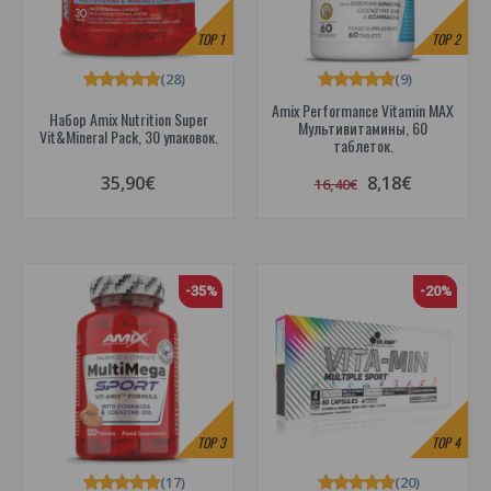
TOP
1
TOP
2
(28)
(9)
Amix Performance Vitamin MAX
Набор Amix Nutrition Super
Мультивитамины, 60
Vit&Mineral Pack, 30 упаковок.
таблеток.
35,90€
8,18€
16,40€
-35%
-20%
TOP
3
TOP
4
(17)
(20)