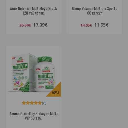
Amix Nutrition MultiMega Stack
Olimp Vitamin Multiple Sports
120 таблеток.
60 капсул
17,09€
11,95€
26,30€
14,95€
TOP
5
(8)
Амикс GreenDay ProVegan Multi
VIP 60 таб.