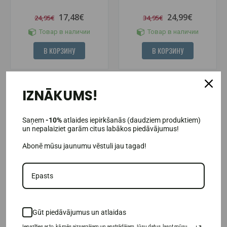
17,48€
24,99€
24,95€
34,95€
Товар в наличии
Товар в наличии
В КОРЗИНУ
В КОРЗИНУ
IZNĀKUMS!
-33%
Saņem
-10%
atlaides iepirkšanās (daudziem produktiem)
un nepalaiziet garām citus labākos piedāvājumus!
Abonē mūsu jaunumu vēstuli jau tagad!
(2)
MaxxWin Revix Метионин +
MaxxWin Revix Femina Meno 90
Gūt piedāvājumus un atlaidas
Гиалуроновая кислота 90
капсул.
капсул.
Iepazīties ar to, kā mēs aizsargājam un apstrādājam Jūsu datus, lasot mūsu