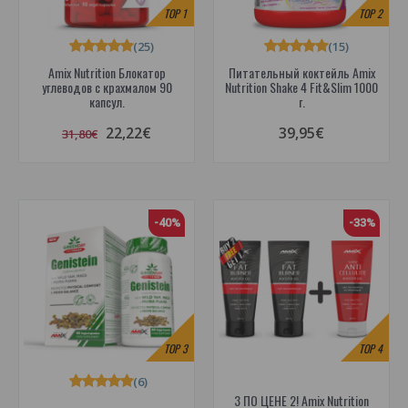
TOP
1
TOP
2
(25)
(15)
Amix Nutrition Блокатор
Питательный коктейль Amix
углеводов с крахмалом 90
Nutrition Shake 4 Fit&Slim 1000
капсул.
г.
22,22€
39,95€
31,80€
-40%
-33%
TOP
3
TOP
4
(6)
3 ПО ЦЕНЕ 2! Amix Nutrition