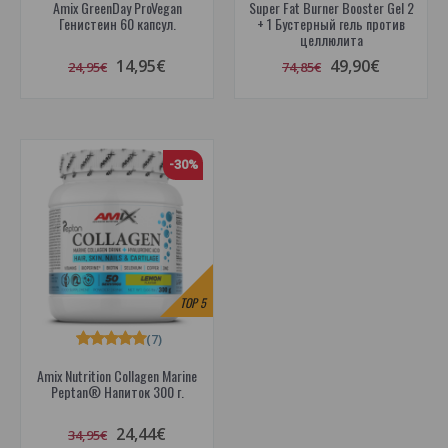
Amix GreenDay ProVegan
Super Fat Burner Booster Gel 2
Генистеин 60 капсул.
+ 1 Бустерный гель против
целлюлита
14,95€
49,90€
24,95€
74,85€
-30%
TOP
5
(7)
Amix Nutrition Collagen Marine
Peptan® Напиток 300 г.
24,44€
34,95€