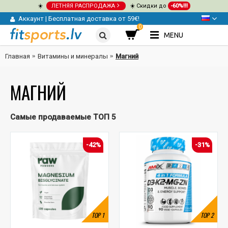
☀️
ЛЕТНЯЯ РАСПРОДАЖА
☀️ Скидки до
-60%!!!
Аккаунт
|
Бесплатная доставка от 59€!
0
MENU
Главная
Витамины и минералы
Магний
МАГНИЙ
Самые продаваемые ТОП 5
-42%
-31%
TOP
1
TOP
2