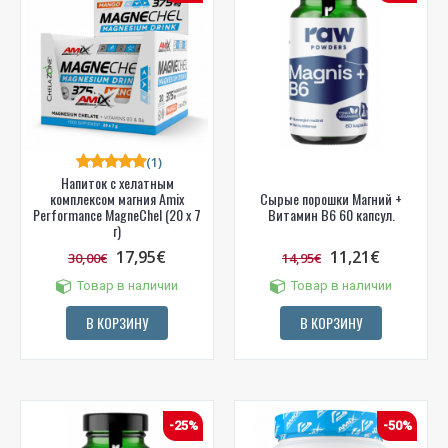
(1)
Напиток с хелатным
комплексом магния Amix
Сырые порошки Магний +
Performance MagneChel (20 x 7
Витамин B6 60 капсул.
г)
17,95€
11,21€
30,00€
14,95€
Товар в наличии
Товар в наличии
В КОРЗИНУ
В КОРЗИНУ
-25%
-50%