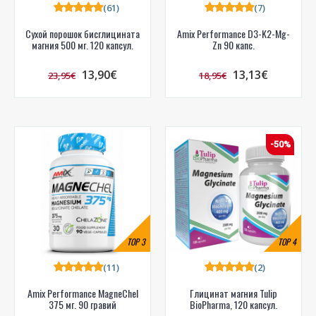
(61)
(7)
Сухой порошок бисглицината
Amix Performance D3-K2-Mg-
магния 500 мг. 120 капсул.
Zn 90 капс.
13,90€
13,13€
23,95€
18,95€
-50%
TOP
3
TOP
4
(11)
(2)
Amix Performance MagneChel
Глицинат магния Tulip
375 мг. 90 гравий
BioPharma, 120 капсул.