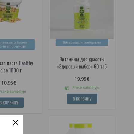
ческие и более
Витамины и минералы
зные продукты
Витамины для красоты
вая паста Healthy
«Здоровый выбор» 60 таб.
oice 1000 г
19,95€
10,95€
Prekė sandėlyje
rekė sandėlyje
В КОРЗИНУ
В КОРЗИНУ