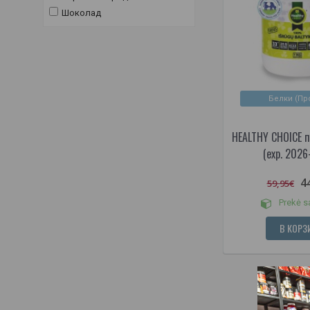
УБОРКА СКЛАДОВ (4)
Шоколад
Белки (Пр
HEALTHY CHOICE 
(exp. 2026
4
59,95€
Prekė s
В КОРЗ