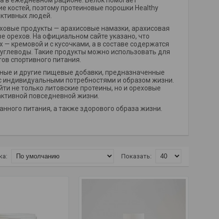
а в ежедневном рационе. Белок помогает
 костей, поэтому протеиновые порошки Healthy
активных людей.
еховые продукты — арахисовые намазки, арахисовая
е орехов. На официальном сайте указано, что
 — кремовой и с кусочками, а в составе содержатся
 углеводы. Такие продукты можно использовать для
тов спортивного питания.
ляные и другие пищевые добавки, предназначенные
с индивидуальными потребностями и образом жизни.
йти не только литовские протеины, но и ореховые
активной повседневной жизни.
нного питания, а также здорового образа жизни.
ка:
Показать: