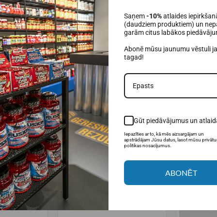
Saņem
-10%
atlaides iepirkšan
(daudziem produktiem) un nepa
garām citus labākos piedāvāj
Abonē mūsu jaunumu vēstuli j
tagad!
Gūt piedāvājumus un atlaid
Iepazīties ar to, kā mēs aizsargājam un
apstrādājam Jūsu datus, lasot mūsu privāt
politikas nosacījumus.
ABONĒT