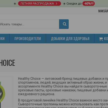
☀️
ЛЕТНЯЯ РАСПРОДАЖА
☀️ Скидки до
-60%!!!
MAKSĀJ
ВКИ
ПРОИЗВОДИТЕЛИ
ДОБАВКИ ДЛЯ ЗДОРОВЬЯ
К
HOICE
Healthy Choice — литовский бренд пищевых добавок и 
спортсменов, людей, ведущих активный образ жизни, и 
ассортименте Healthy Choice вы найдете сывороточные 
ореховые пасты, ореховые намазки, пищевые добавки 
ежедневного рациона.
В продуктовой линейке Healthy Choice важное место з
Сывороточные протеины можно использовать как прот