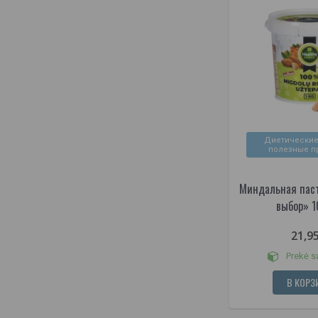
Диетические
полезные п
Миндальная пас
выбор» 1
21,9
Prekė s
В КОРЗ