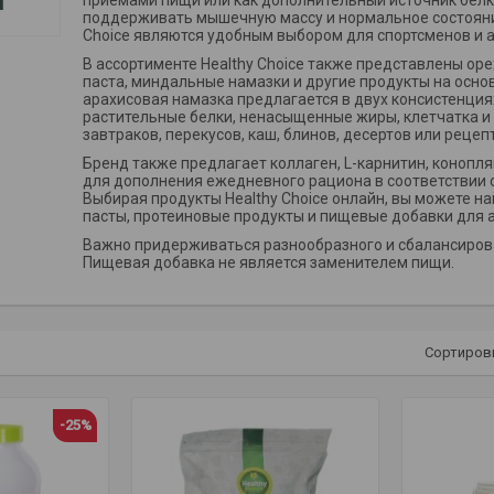
приемами пищи или как дополнительный источник белк
поддерживать мышечную массу и нормальное состояние
Choice являются удобным выбором для спортсменов и 
В ассортименте Healthy Choice также представлены ор
паста, миндальные намазки и другие продукты на основ
арахисовая намазка предлагается в двух консистенциях
растительные белки, ненасыщенные жиры, клетчатка и
завтраков, перекусов, каш, блинов, десертов или рецеп
Бренд также предлагает коллаген, L-карнитин, коноп
для дополнения ежедневного рациона в соответствии 
Выбирая продукты Healthy Choice онлайн, вы можете на
пасты, протеиновые продукты и пищевые добавки для 
Важно придерживаться разнообразного и сбалансирова
Пищевая добавка не является заменителем пищи.
Сортиров
-25%