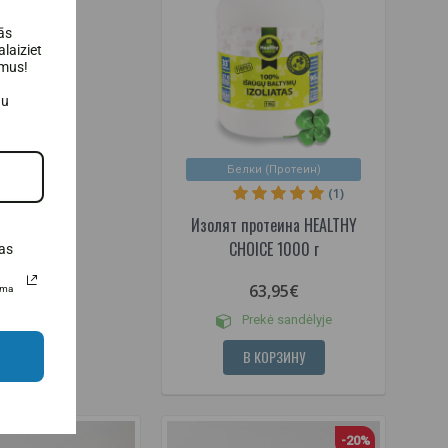
ās
laiziet
umus!
au
Белки (Протеин)
(1)
Изолят протеина HEALTHY
CHOICE 1000 г
as
63,95€
uma
Prekė sandėlyje
В КОРЗИНУ
-20%