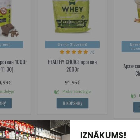
отеин)
Белки (Протеин)
Диети
поле
(1)
протеин 1000г
HEALTHY CHOICE протеин
Арахисо
-11-30)
2000г
Ch
4,99€
91,95€
andėlyje
Prekė sandėlyje
P
ИНУ
В КОРЗИНУ
IZNĀKUMS!