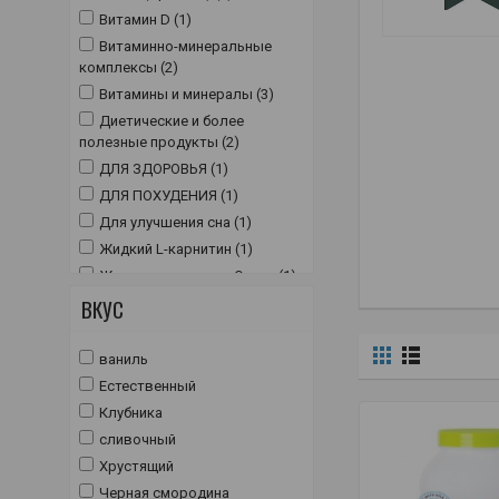
Витамин D (1)
Витаминно-минеральные
комплексы (2)
Витамины и минералы (3)
Диетические и более
полезные продукты (2)
ДЛЯ ЗДОРОВЬЯ (1)
ДЛЯ ПОХУДЕНИЯ (1)
Для улучшения сна (1)
Жидкий L-карнитин (1)
Жирные кислоты и Омега (1)
ВКУС
Жиросжигатели и L-карнитин
(1)
Ореховое масло (2)
ваниль
Сывороточный изолят (WPI)
Естественный
и гидроизолят (WPH) (1)
Клубника
Сывороточный концентрат
сливочный
(WPC) (2)
Хрустящий
триптофан (1)
Черная смородина