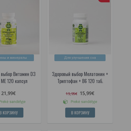
ины и минералы
Для улучшения сна
 выбор Витамин D3
Здоровый выбор Мелатонин +
МЕ 120 капсул
Триптофан + B6 120 таб.
21,99€
15,99€
19,95€
rekė sandėlyje
Prekė sandėlyje
В КОРЗИНУ
В КОРЗИНУ