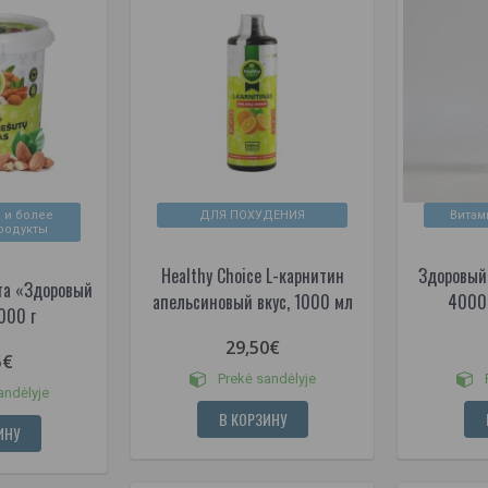
 и более
ДЛЯ ПОХУДЕНИЯ
Витам
родукты
Healthy Choice L-карнитин
Здоровый
та «Здоровый
апельсиновый вкус, 1000 мл
4000 
000 г
29,50€
5€
Prekė sandėlyje
P
andėlyje
В КОРЗИНУ
ИНУ