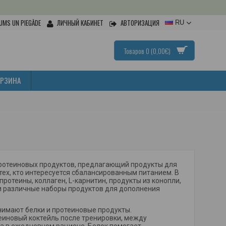
UMS UN PIEGĀDE
ЛИЧНЫЙ КАБИНЕТ
АВТОРИЗАЦИЯ
RU
Товаров 0 (0,00€)
ОРЗИНА
протеиновых продуктов, предлагающий продукты для
тех, кто интересуется сбалансированным питанием. В
протеины, коллаген, L-карнитин, продукты из конопли,
и различные наборы продуктов для дополнения
анимают белки и протеиновые продукты.
еиновый коктейль после тренировки, между