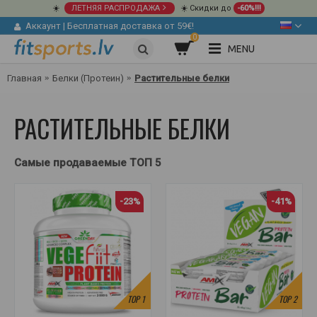
☀️
ЛЕТНЯЯ РАСПРОДАЖА
☀️ Скидки до
-60%!!!
Аккаунт
|
Бесплатная доставка от 59€!
0
MENU
Главная
Белки (Протеин)
Растительные белки
РАСТИТЕЛЬНЫЕ БЕЛКИ
Самые продаваемые ТОП 5
-23%
-41%
TOP
1
TOP
2