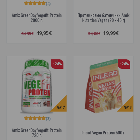
(4)
Amix GreenDay Vegefit Protein
Протеиновые батончики Amix
2000 г.
Nutrition Vegan (20 x 45 г)
49,95€
19,99€
64,95€
34,00€
-24%
-24%
TOP
3
TOP
4
(3)
Amix GreenDay Vegefit Protein
Inlead Vegan Protein 500 г.
720 г.