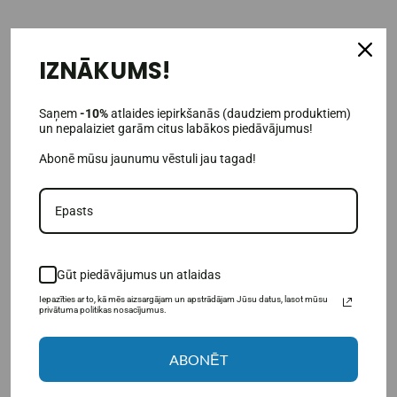
Выберите подкатегорию
IZNĀKUMS!
Saņem
-10%
atlaides iepirkšanās (daudziem produktiem)
un nepalaiziet garām citus labākos piedāvājumus!
Abonē mūsu jaunumu vēstuli jau tagad!
Тренировочный инв�...
Полосы сопротивления
Gūt piedāvājumus un atlaidas
Iepazīties ar to, kā mēs aizsargājam un apstrādājam Jūsu datus, lasot mūsu
privātuma politikas nosacījumus.
ABONĒT