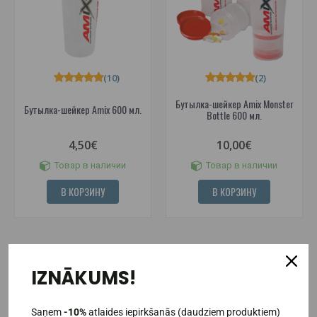
(10)
(2)
Бутылка-шейкер Amix Monster
Бутылка-шейкер Amix 600 мл.
Bottle 600 мл.
4,50€
10,00€
Товар в наличии
Товар в наличии
В КОРЗИНУ
В КОРЗИНУ
IZNĀKUMS!
Saņem
-10%
atlaides iepirkšanās (daudziem produktiem)