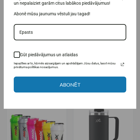
un nepalaiziet garām citus labākos piedāvājumus!
Abonē mūsu jaunumu vēstuli jau tagad!
Бутылка-шейкер Amix Shiny
Капсульный журнал «Амикс»
Monster Bottle 600 мл.
Gūt piedāvājumus un atlaidas
9,95€
3,50€
Iepazīties ar to, kā mēs aizsargājam un apstrādājam Jūsu datus, lasot mūsu
privātuma politikas nosacījumus.
Товар в наличии
Товар в наличии
В КОРЗИНУ
В КОРЗИНУ
ABONĒT