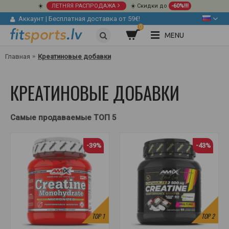
☀️
ЛЕТНЯЯ РАСПРОДАЖА
☀️ Скидки до
-60%!!!
Аккаунт
|
Бесплатная доставка от 59€!
0
MENU
Главная
Креатиновые добавки
КРЕАТИНОВЫЕ ДОБАВКИ
Самые продаваемые ТОП 5
-39%
-43%
TOP
1
TOP
2