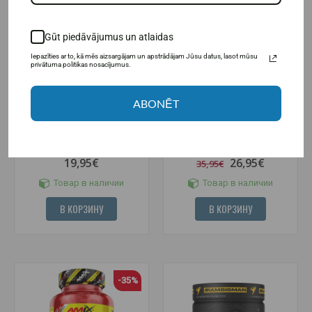
Gūt piedāvājumus un atlaidas
Iepazīties ar to, kā mēs aizsargājam un apstrādājam Jūsu datus, lasot mūsu
privātuma politikas nosacījumus.
(6)
ABONĒT
Amix Nutrition Креатин
Amix Nutrition Креатин
этиловый эфир (CEE) 125
этиловый эфир (CEE) 350
капсул.
капсул.
19,95€
26,95€
35,95€
Товар в наличии
Товар в наличии
В КОРЗИНУ
В КОРЗИНУ
-35%