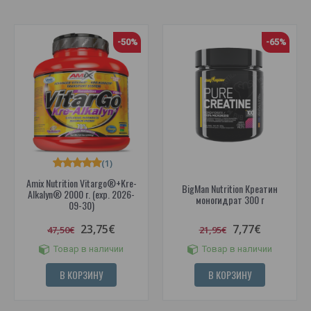
-50%
-65%
(1)
Amix Nutrition Vitargo®+Kre-
BigMan Nutrition Креатин
Alkalyn® 2000 г. (exp. 2026-
моногидрат 300 г
09-30)
23,75€
7,77€
47,50€
21,95€
Товар в наличии
Товар в наличии
В КОРЗИНУ
В КОРЗИНУ