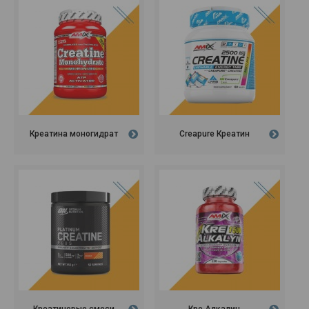
Креатина моногидрат
Creapure Креатин