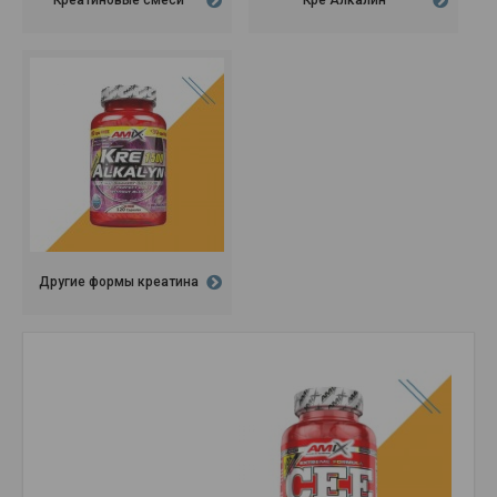
Креатиновые смеси
Кре Алкалин
Другие формы креатина