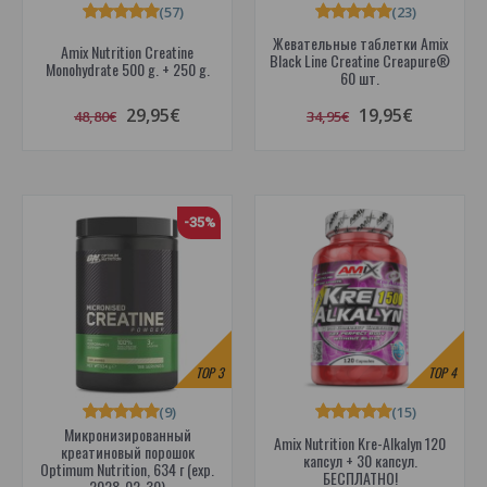
(57)
(23)
Жевательные таблетки Amix
Amix Nutrition Creatine
Black Line Creatine Creapure®
Monohydrate 500 g. + 250 g.
60 шт.
29,95€
19,95€
48,80€
34,95€
-35%
TOP
3
TOP
4
(9)
(15)
Микронизированный
Amix Nutrition Kre-Alkalyn 120
креатиновый порошок
капсул + 30 капсул.
Optimum Nutrition, 634 г (exp.
БЕСПЛАТНО!
2028-02-30)