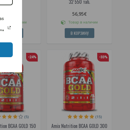
250 таб.
32 550 таб.
32,95€
56,95€
as
овар в наличии
Товар в наличии
uma
В КОРЗИНУ
В КОРЗИНУ
-24%
-33%
(5)
(15)
ition BCAA GOLD 150
Amix Nutrition BCAA GOLD 300