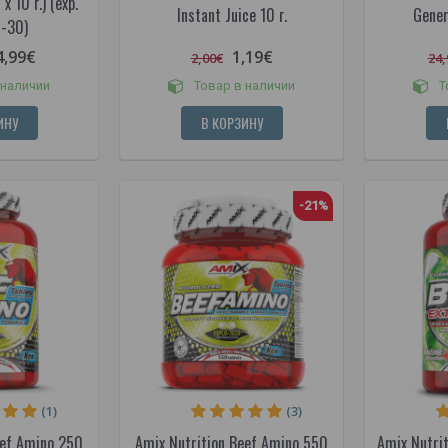
x 10 г.) (exp.
Instant Juice 10 г.
Gener
-30)
4,99€
1,19€
2,00€
24,
 наличии
Товар в наличии
Т
ИНУ
В КОРЗИНУ
-21%
(1)
(3)
eef Amino 250
Amix Nutrition Beef Amino 550
Amix Nutrit