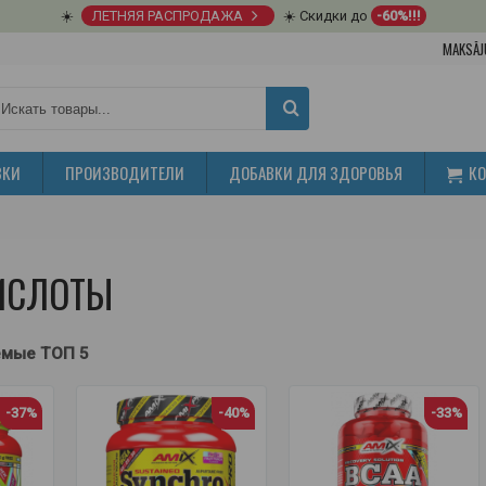
☀️
ЛЕТНЯЯ РАСПРОДАЖА
☀️ Скидки до
-60%!!!
MAKSĀJ
ВКИ
ПРОИЗВОДИТЕЛИ
ДОБАВКИ ДЛЯ ЗДОРОВЬЯ
К
ИСЛОТЫ
емые ТОП 5
-37%
-40%
-33%