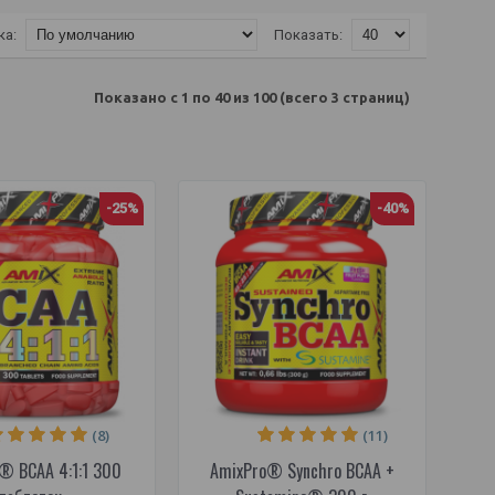
ка:
Показать:
Показано с 1 по 40 из 100 (всего 3 страниц)
-25%
-40%
(8)
(11)
® BCAA 4:1:1 300
AmixPro® Synchro BCAA +