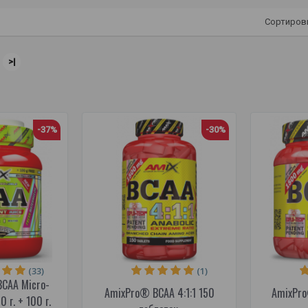
Сортиров
>|
-37%
-30%
(33)
(1)
BCAA Micro-
AmixPro® BCAA 4:1:1 150
AmixPro
0 г. + 100 г.