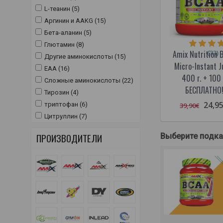
L-теанин (5)
Аргинин и AAKG (15)
Бета-аланин (5)
Глютамин (8)
(33)
Amix Nutrition 
Другие аминокислоты (15)
Micro-Instant J
ЕАА (16)
400 г. + 100 
Сложные аминокислоты (22)
БЕСПЛАТНО
Тирозин (4)
24,9
триптофан (6)
39,90€
Цитруллин (7)
ПРОИЗВОДИТЕЛИ
Выберите подк