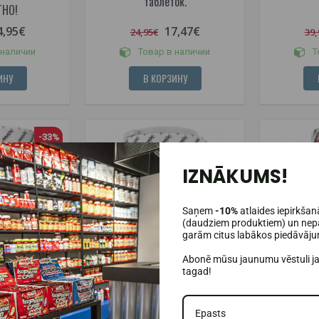
таблеток.
ТНО!
4,95€
17,47€
24,95€
39,
 наличии
Товар в наличии
Т
ИНУ
В КОРЗИНУ
-33%
IZNĀKUMS!
Saņem
-10%
atlaides iepirkšan
(daudziem produktiem) un nepa
garām citus labākos piedāvāj
Abonē mūsu jaunumu vēstuli j
tagad!
(3)
(4)
e DW - BCAA
Amix MuscleCore DW - Re-Core
Amix Nutri