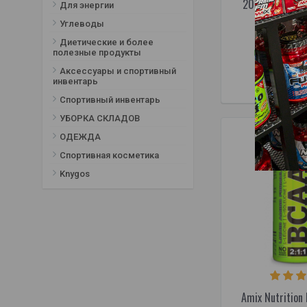
2000 с PepFor
Розовый холодный чай
Для энергии
сахарная вата
Углеводы
2
44,95€
Тропические фрукты
Диетические и более
Товар в
полезные продукты
Фруктовый пунш
Холодный персиковый чай
Аксессуары и спортивный
В КОРЗ
инвентарь
Холодный сладкий чай
Спортивный инвентарь
Черная смородина
УБОРКА СКЛАДОВ
Черника
яблоки
ОДЕЖДА
Яблоко и малина
Спортивная косметика
Knygos
Amix Nutritio