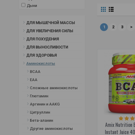
Дыни
Дыни - киви
Ежевика
ДЛЯ МЫШЕЧНОЙ МАССЫ
1
2
3
>
Естественный
ДЛЯ УВЕЛИЧЕНИЯ СИЛЫ
Жевательная резинка
ДЛЯ ПОХУДЕНИЯ
Зеленое яблоко
ДЛЯ ВЫНОСЛИВОСТИ
Кислое зеленое яблоко
ДЛЯ ЗДОРОВЬЯ
кислый арбуз
Аминокислоты
Клубника
Клубника - базилик
BCAA
Клубника-киви
ЕАА
Клубнично-лаймовый
Сложные аминокислоты
кока-кола
Глютамин
Коктейль мохито
Аргинин и AAKG
Красные апельсины
Цитруллин
Лесные ягоды
Бета-аланин
Лесные ягоды
Amix Nutrition 
Другие аминокислоты
Летние фрукты
Instant Juice 40