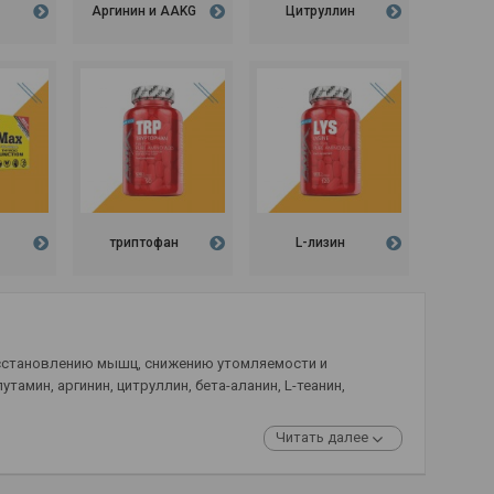
Аргинин и AAKG
Цитруллин
триптофан
L-лизин
осстановлению мышц, снижению утомляемости и
амин, аргинин, цитруллин, бета-аланин,
L-теанин,
Читать далее