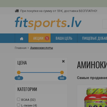
При покупке на сумму от 59 €, доставка БЕСПЛАТНО!
АКЦИИ
ВАША ЦЕЛЬ
ПИЩЕВЫЕ ДОБА
Главная
Аминокислоты
АМИНОК
ЦЕНА
Самые продава
1€
80€
КАТЕГОРИИ
BCAA (32)
L-лизин (4)