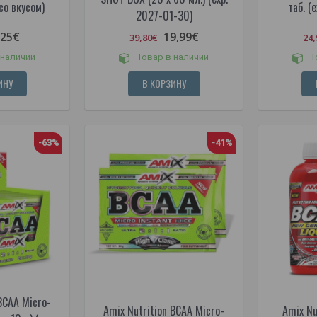
со вкусом)
таб. (
2027-01-30)
,25€
19,99€
39,80€
24,
 наличии
Товар в наличии
Т
ИНУ
В КОРЗИНУ
-63%
-41%
BCAA Micro-
Amix Nutrition BCAA Micro-
Amix Nu