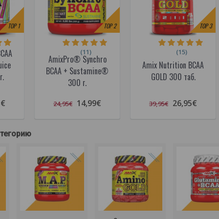
TOP
1
TOP
2
TOP
3
(11)
(15)
BCAA
AmixPro® Synchro
uice
Amix Nutrition BCAA
BCAA + Sustamine®
г.
GOLD 300 таб.
300 г.
!
5€
14,99€
26,95€
24,95€
39,95€
атегорию