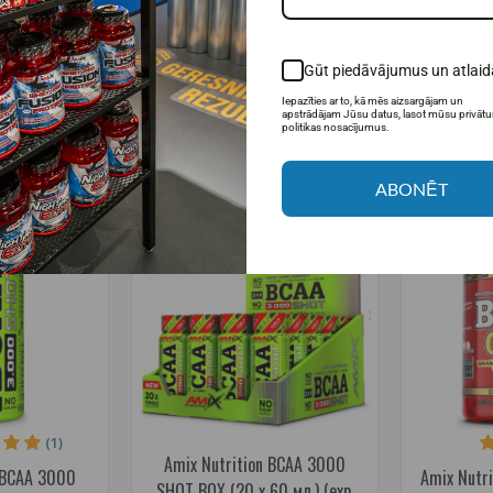
m 240 таб.
Concentrate 540 г.
9,99€
46,95€
Gūt piedāvājumus un atlaid
 наличии
Товар в наличии
Т
Iepazīties ar to, kā mēs aizsargājam un
apstrādājam Jūsu datus, lasot mūsu privāt
ИНУ
В КОРЗИНУ
politikas nosacījumus.
ABONĒT
-37%
-50%
(1)
Amix Nutrition BCAA 3000
n BCAA 3000
Amix Nutr
SHOT BOX (20 x 60 мл.) (exp.