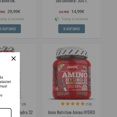
таблеток.
Sustamine® 300 г.
29,99€
14,99€
95€
24,95€
овар в наличии
Товар в наличии
В КОРЗИНУ
В КОРЗИНУ
ās
laiziet
umus!
au
(8)
(10)
tion Amino Hydro 32
Amix Nutrition Amino HYDRO