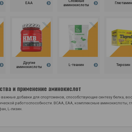
Сложные
ЕАА
Глютамин
аминокислоты
Другие
L-теанин
Тирозин
аминокислоты
ства и применение аминокислот
 важные добавки для спортсменов, способствующие синтезу белка, в
еской работоспособности. BCAA, EAA, комплексные аминокислоты, глут
ан, L-лизин.