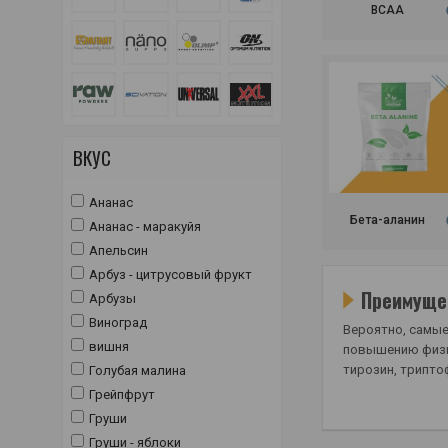
BCAA
ВКУС
Ананас
Бета-аланин
Ананас - маракуйя
Апельсин
Арбуз - цитрусовый фрукт
Преимуще
Арбузы
Виноград
Вероятно, самые
вишня
повышению физич
тирозин, триптоф
Голубая малина
Грейпфрут
Груши
Груши - яблоки