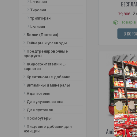
Лимон лайм
L-теанин
БЕСПЛА
Лимонад
Тирозин
2
39,90€
Лимоны
триптофан
Товар в
Личи - лайм
L-лизин
Малина
В КОРЗ
Белки (Протеин)
Малина - ананас
Гейнеры и углеводы
Малина - гранат
Предтренировочные
манго
продукты
Манго - ананас
Жиросжигатели и L-
манго - персик
карнитин
Манго - розмарин
Креатиновые добавки
Мороженое "Rocket Pop"
Витамины и минералы
(Малина, вишня, лайм)
Адаптогены
Огурец - лайм
Для улучшения сна
Персик
Персик – маракуйя
Для суставов
Персиковый - холодный чай
Промоутеры
Пина колада
Пищевые добавки для
Amix MuscleCor
женщин
Различные ягоды