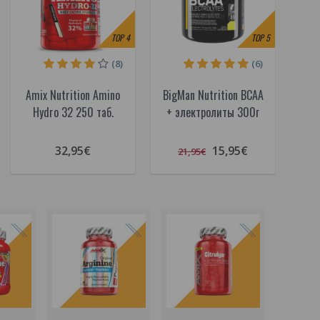
TOP
4
TOP
5
(8)
(6)
Amix Nutrition Amino
BigMan Nutrition BCAA
Hydro 32 250 таб.
+ электролиты 300г
32,95€
15,95€
21,95€