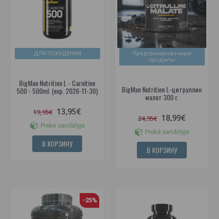
ДЛЯ ПОХУДЕНИЯ
Предтренировочные
продукты
BigMan Nutrition L - Carnitine
BigMan Nutrition L-цитруллин
500 - 500ml. (exp. 2026-11-30)
малат 300 г.
13,95€
19,95€
18,99€
24,95€
Prekė sandėlyje
Prekė sandėlyje
В КОРЗИНУ
В КОРЗИНУ
-25%