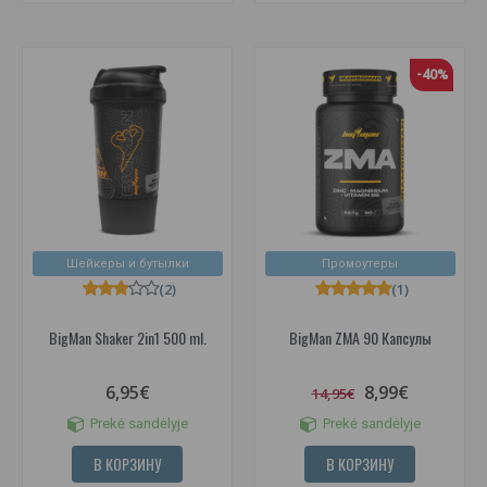
-40%
Шейкеры и бутылки
Промоутеры
(2)
(1)
BigMan Shaker 2in1 500 ml.
BigMan ZMA 90 Капсулы
6,95€
8,99€
14,95€
Prekė sandėlyje
Prekė sandėlyje
В КОРЗИНУ
В КОРЗИНУ