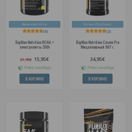
Аминокислоты
Белки (Протеин)
(6)
(2)
BigMan Nutrition BCAA +
BigMan Nutrition Casein Pro
электролиты 300г
Мицеллярный 907 г.
15,95€
34,95€
21,95€
Prekė sandėlyje
Prekė sandėlyje
В КОРЗИНУ
В КОРЗИНУ