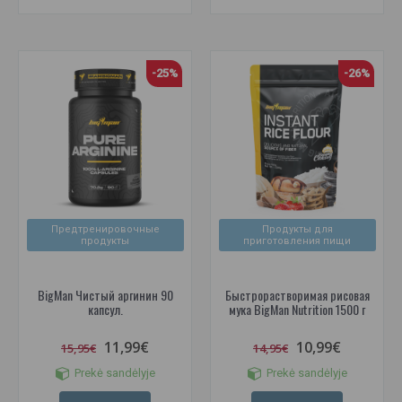
-25%
-26%
Предтренировочные
Продукты для
продукты
приготовления пищи
BigMan Чистый аргинин 90
Быстрорастворимая рисовая
капсул.
мука BigMan Nutrition 1500 г
11,99€
10,99€
15,95€
14,95€
Prekė sandėlyje
Prekė sandėlyje