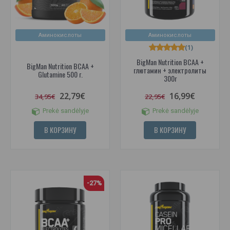
Аминокислоты
Аминокислоты
(1)
BigMan Nutrition BCAA +
BigMan Nutrition BCAA +
глютамин + электролиты
Glutamine 500 г.
300г
22,79€
16,99€
34,95€
22,95€
Prekė sandėlyje
Prekė sandėlyje
В КОРЗИНУ
В КОРЗИНУ
-27%