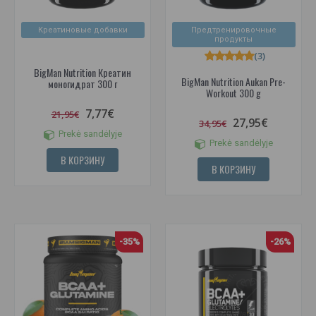
Креатиновые добавки
Предтренировочные
продукты
(3)
BigMan Nutrition Креатин
BigMan Nutrition Aukan Pre-
моногидрат 300 г
Workout 300 g
7,77€
21,95€
27,95€
34,95€
Prekė sandėlyje
Prekė sandėlyje
В КОРЗИНУ
В КОРЗИНУ
-35%
-26%