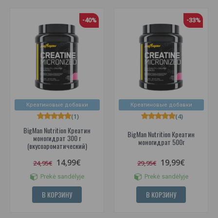
-40%
-33%
Креатиновые добавки
Креатиновые добавки
(1)
(4)
BigMan Nutrition Креатин
BigMan Nutrition Креатин
моногидрат 300 г
моногидрат 500г
(вкусоароматический)
14,99€
19,99€
24,95€
29,95€
Prekė sandėlyje
Prekė sandėlyje
В КОРЗИНУ
В КОРЗИНУ