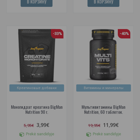
В КОРЗИНУ
В КОРЗИНУ
-33%
-40%
Креатиновые добавки
Витамины и минералы
Моногидрат креатина BigMan
Мультивитамины BigMan
Nutrition 90 г.
Nutrition, 60 таблеток.
3,99€
11,99€
5,95€
19,95€
Prekė sandėlyje
Prekė sandėlyje