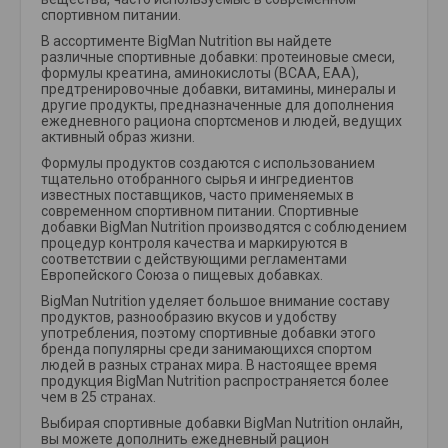
спортивном питании.
В ассортименте BigMan Nutrition вы найдете
различные спортивные добавки: протеиновые смеси,
формулы креатина, аминокислоты (BCAA, EAA),
предтренировочные добавки, витамины, минералы и
другие продукты, предназначенные для дополнения
ежедневного рациона спортсменов и людей, ведущих
активный образ жизни.
Формулы продуктов создаются с использованием
тщательно отобранного сырья и ингредиентов
известных поставщиков, часто применяемых в
современном спортивном питании. Спортивные
добавки BigMan Nutrition производятся с соблюдением
процедур контроля качества и маркируются в
соответствии с действующими регламентами
Европейского Союза о пищевых добавках.
BigMan Nutrition уделяет большое внимание составу
продуктов, разнообразию вкусов и удобству
употребления, поэтому спортивные добавки этого
бренда популярны среди занимающихся спортом
людей в разных странах мира. В настоящее время
продукция BigMan Nutrition распространяется более
чем в 25 странах.
Выбирая спортивные добавки BigMan Nutrition онлайн,
вы можете дополнить ежедневный рацион