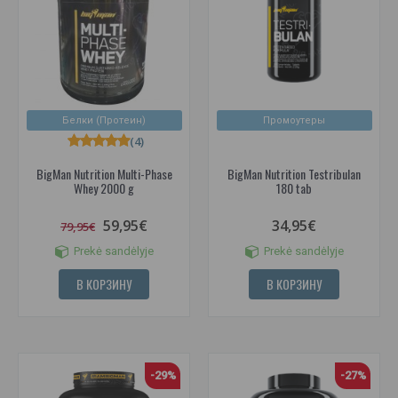
Белки (Протеин)
Промоутеры
(4)
BigMan Nutrition Multi-Phase
BigMan Nutrition Testribulan
Whey 2000 g
180 tab
59,95€
34,95€
79,95€
Prekė sandėlyje
Prekė sandėlyje
В КОРЗИНУ
В КОРЗИНУ
-29%
-27%