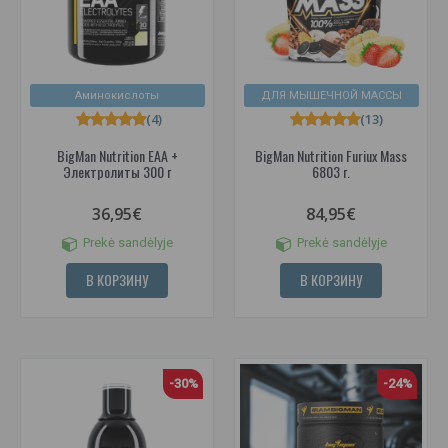
Аминокислоты
ДЛЯ МЫШЕЧНОЙ МАССЫ
(4)
(13)
BigMan Nutrition EAA +
BigMan Nutrition Furiux Mass
Электролиты 300 г
6803 г.
36,95€
84,95€
Prekė sandėlyje
Prekė sandėlyje
В КОРЗИНУ
В КОРЗИНУ
-30%
-24%