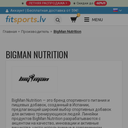
☀️
ЛЕТНЯЯ РАСПРОДАЖА
☀️ Скидки до
-60%!!!
Аккаунт
|
Бесплатная доставка от 59€!
0
MENU
Главная
Производитель
BigMan Nutrition
BIGMAN NUTRITION
BigMan Nutrition — это бренд спортивного питания и
пищевых добавок, созданный в Испании,
предлагающий широкий выбор спортивных добавок
для активно тренирующихся людей. Линейки
продуктов BigMan Nutrition разрабатываются с
акцентом на качество, инновации и активные
вещества, часто используемые в современном