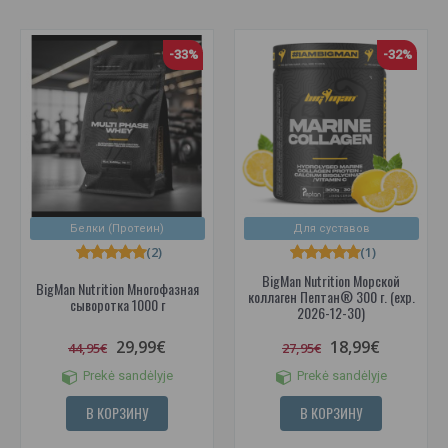
-33%
-32%
Белки (Протеин)
Для суставов
(2)
(1)
BigMan Nutrition Морской
BigMan Nutrition Многофазная
коллаген Пептан® 300 г. (exp.
сыворотка 1000 г
2026-12-30)
29,99€
18,99€
44,95€
27,95€
Prekė sandėlyje
Prekė sandėlyje
В КОРЗИНУ
В КОРЗИНУ