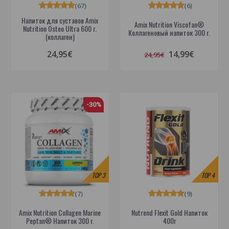
(67)
(6)
Напиток для суставов Amix
Amix Nutrition Viscofan®
Nutrition Osteo Ultra 600 г.
Коллагеновый напиток 300 г.
(коллаген)
24,95€
14,99€
24,95€
-30%
TOP
3
TOP
4
(7)
(9)
Amix Nutrition Collagen Marine
Nutrend Flexit Gold Напиток
Peptan® Напиток 300 г.
400г