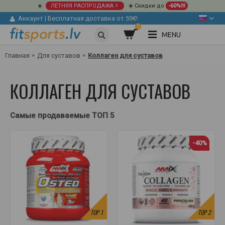
☀️
ЛЕТНЯЯ РАСПРОДАЖА
☀️ Скидки до
-60%!!!
Аккаунт
|
Бесплатная доставка от 59€!
0
MENU
Главная
Для суставов
Коллаген для суставов
КОЛЛАГЕН ДЛЯ СУСТАВОВ
Самые продаваемые ТОП 5
-40%
TOP
1
TOP
2