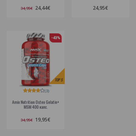
24,44€
24,95€
34,95€
-43%
TOP
5
(3)
Amix Nutrition Osteo Gelatin+
MSM 400 капс.
19,95€
34,95€