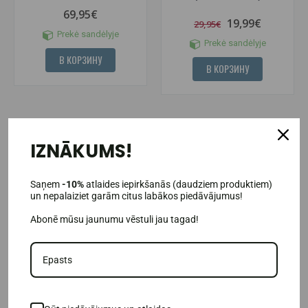
69,95€
19,99€
29,95€
Prekė sandėlyje
Prekė sandėlyje
В КОРЗИНУ
В КОРЗИНУ
-29%
IZNĀKUMS!
Saņem
-10%
atlaides iepirkšanās (daudziem produktiem)
un nepalaiziet garām citus labākos piedāvājumus!
Abonē mūsu jaunumu vēstuli jau tagad!
Шейкеры и бутылки
Предтренировочные
продукты
(1)
XXL Nutrition Thermo Hydrate
XXL NUTRITION VENOM