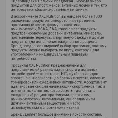
Нидерландах и Бельгии, предлагая широкий выбор
продуктов для спортсменов, активных людей и тех, кто
интересуется сбалансированным питанием.
В ассортименте XXL Nutrition вы найдете более 1000
различных продуктов: сывороточные протеины,
протеиновые смеси, формулы креатина,
аминокислоты, BCAA, EAA, mass gainer продукты,
предтренировочные добавки, витамины, минералы,
протеиновые перекусы, спортивную одежду и другие
продукты для дополнения ежедневного рациона.
Бренд предлагает широкий выбор протеинов, поэтому
продукты можно выбирать по вкусу, составу, цели
употребления и индивидуальным пищевым
потребностям.
Продукты XXL Nutrition предназначены для
представителей разных видов спорта и активных
потребителей — от фитнеса, HIIT, футбола и видов
спорта на выносливость до боевых искусств, силовых
тренировок или ежедневной активности. Ассортимент
адаптирован как для начинающих спортсменов, так и
для опытных атлетов, которые хотят дополнить
ежедневный рацион протеинами, креатином,
аминокислотами, витаминами, минералами или
другими активными веществами, часто
используемыми в спортивном питании.
Бренд уделяет большое внимание ясности состава,