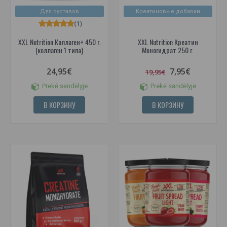
Для суставов
Креатиновые добавки
(1)
XXL Nutrition Коллаген+ 450 г.
XXL Nutrition Креатин
(коллаген 1 типа)
Моногидрат 250 г.
24,95€
7,95€
19,95€
Prekė sandėlyje
Prekė sandėlyje
В КОРЗИНУ
В КОРЗИНУ