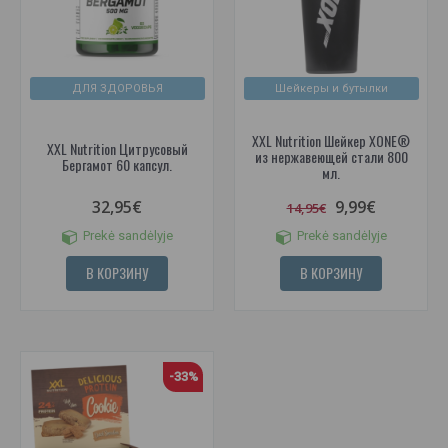
ДЛЯ ЗДОРОВЬЯ
Шейкеры и бутылки
XXL Nutrition Шейкер XONE®
XXL Nutrition Цитрусовый
из нержавеющей стали 800
Бергамот 60 капсул.
мл.
32,95€
9,99€
14,95€
Prekė sandėlyje
Prekė sandėlyje
В КОРЗИНУ
В КОРЗИНУ
-33%