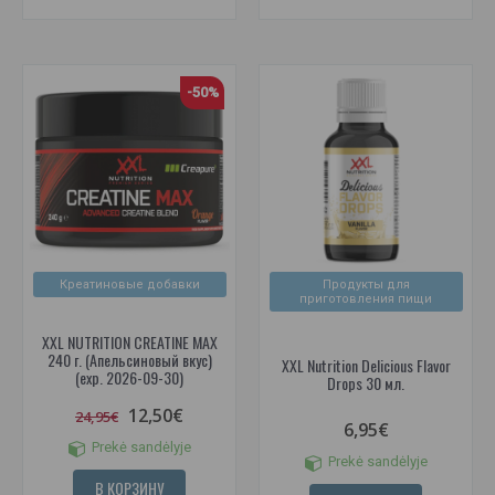
-50%
Креатиновые добавки
Продукты для
приготовления пищи
XXL NUTRITION CREATINE MAX
240 г. (Апельсиновый вкус)
XXL Nutrition Delicious Flavor
(exp. 2026-09-30)
Drops 30 мл.
12,50€
24,95€
6,95€
Prekė sandėlyje
Prekė sandėlyje
В КОРЗИНУ