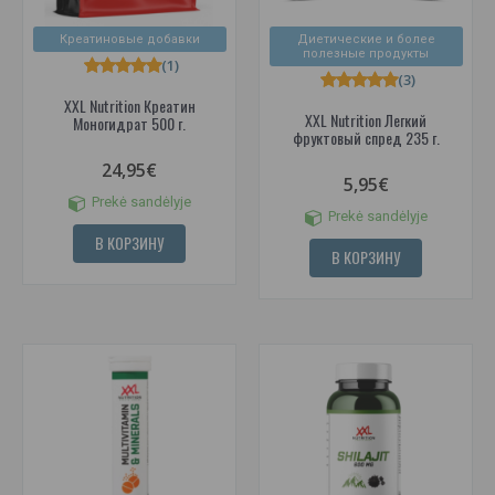
Креатиновые добавки
Диетические и более
полезные продукты
(1)
(3)
XXL Nutrition Креатин
XXL Nutrition Легкий
Моногидрат 500 г.
фруктовый спред 235 г.
24,95€
5,95€
Prekė sandėlyje
Prekė sandėlyje
В КОРЗИНУ
В КОРЗИНУ