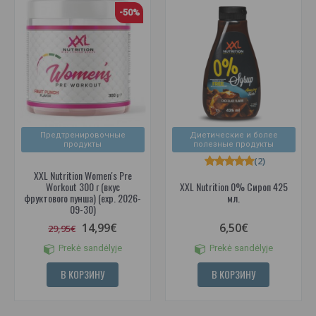
-50%
Предтренировочные
Диетические и более
продукты
полезные продукты
(2)
XXL Nutrition Women's Pre
Workout 300 г (вкус
XXL Nutrition 0% Сироп 425
фруктового пунша) (exp. 2026-
мл.
09-30)
14,99€
6,50€
29,95€
Prekė sandėlyje
Prekė sandėlyje
В КОРЗИНУ
В КОРЗИНУ