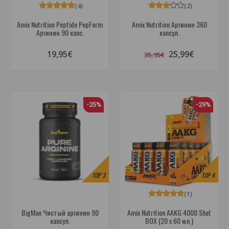
(4)
(2)
Amix Nutrition Peptide PepForm
Amix Nutrition Аргинин 360
Аргинин 90 капс.
капсул.
19,95€
25,99€
35,95€
-25%
-29%
TOP
3
TOP
4
(1)
BigMan Чистый аргинин 90
Amix Nutrition AAKG 4000 Shot
капсул.
BOX (20 x 60 мл.)