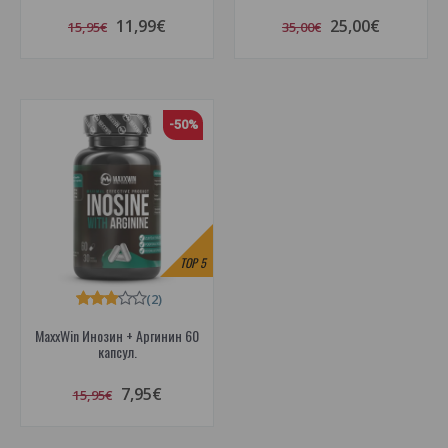
11,99€
25,00€
15,95€
35,00€
-50%
TOP
5
(2)
MaxxWin Инозин + Аргинин 60
капсул.
7,95€
15,95€