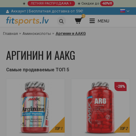
☀️
ЛЕТНЯЯ РАСПРОДАЖА
☀️ Скидки до
-60%!!!
Аккаунт
|
Бесплатная доставка от 59€!
0
MENU
Главная
Аминокислоты
Аргинин и AAKG
АРГИНИН И AAKG
Самые продаваемые ТОП 5
-28%
TOP
1
TOP
2