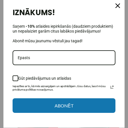
IZNĀKUMS!
Saņem
-10%
atlaides iepirkšanās (daudziem produktiem)
un nepalaiziet garām citus labākos piedāvājumus!
Abonē mūsu jaunumu vēstuli jau tagad!
(1)
(2)
MaxxWin L-карнитин +
MaxxWin Инозин + Аргинин 60
Аргинин 90 капс.
капсул.
8,95€
7,95€
12,95€
15,95€
Gūt piedāvājumus un atlaidas
Товар в наличии
Товар в наличии
Iepazīties ar to, kā mēs aizsargājam un apstrādājam Jūsu datus, lasot mūsu
privātuma politikas nosacījumus.
В КОРЗИНУ
В КОРЗИНУ
ABONĒT
-38%
-24%