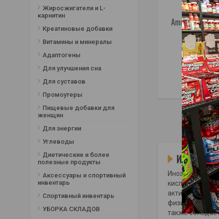
Жиросжигатели и L-
карнитин
Amix Nutrition
Креатиновые добавки
капс
Витамины и минералы
20,9
Адаптогены
Товар в
Для улучшения сна
В КОРЗ
Для суставов
Промоутеры
Пищевые добавки для
женщин
Для энергии
Углеводы
Диетические и более
Инозин –
полезные продукты
Инозин — это п
Аксессуары и спортивный
инвентарь
кислород и под
активными люд
Спортивный инвентарь
физической раб
УБОРКА СКЛАДОВ
также обладает