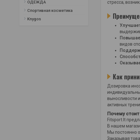
стресса, возни
ОДЕЖДА
Спортивная косметика
Преимуще
Knygos
Улучшает
выдержив
Повышает
видов спо
Поддержи
Способст
Оказывае
Как прини
Дозировка иноз
индивидуальных
выносливости и
активных трени
Почему стоит п
Fitsport.lt пр
В нашем магаз
Мы постоянно о
Заказывая това