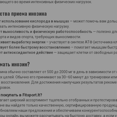
кающего во время интенсивных физических нагрузок.
ства приема инозина
 использование кислорода в мышцах
— может помочь вам доль
ать интенсивную физическую нагрузку.
 выносливость и физическую работоспособность
— полезно дл
рта и видов спорта, требующих выносливости.
вает выработку энергии
– участвует в синтезе АТФ (источника к
вует более быстрому восстановлению
– помогает мышцам быстре
т антиоксидантное действие
— защищает клетки от свободных ра
мать инозин?
ина обычно составляет от 500 до 2000 мг в день в зависимости от
 целей. Обычно его принимают за 30–60 минут до тренировки или
 восстановления. Для достижения наилучших результатов рекоме
ровок.
окупать в Fitsport.lt?
едлагает широкий ассортимент тщательно отобранных и протестиро
ине вы найдете только качественную, сертифицированную продук
бновляем наши предложения и обеспечиваем конкурентоспособны
ры онлайн, вы можете рассчитывать на быструю доставку, а если у