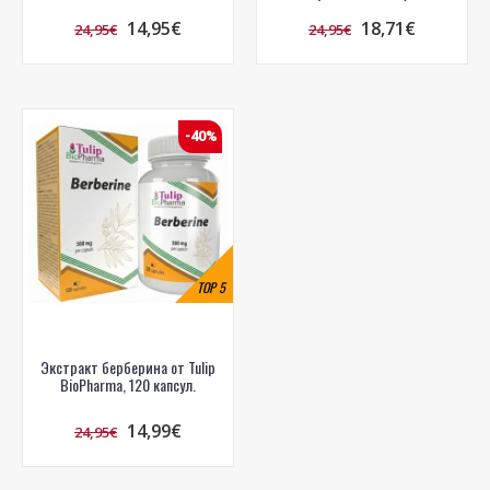
14,95€
18,71€
24,95€
24,95€
-40%
TOP
5
Экстракт берберина от Tulip
BioPharma, 120 капсул.
14,99€
24,95€