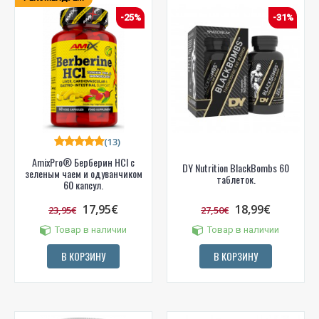
-25%
-31%
(13)
AmixPro® Берберин HCl с
DY Nutrition BlackBombs 60
зеленым чаем и одуванчиком
таблеток.
60 капсул.
17,95€
18,99€
23,95€
27,50€
Товар в наличии
Товар в наличии
В КОРЗИНУ
В КОРЗИНУ