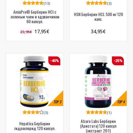
(13)
(3)
AmixPro® Берберин HCl с
HSN Берберин HCL 500 мг 120
зеленым чаем и одуванчиком
капс.
60 капсул.
17,95€
34,95€
23,95€
-40%
-25%
TOP
3
TOP
4
(3)
(1)
Alzuro Labs Берберин
Hepatica Берберин
(Аристата) 120 капсул
гидрохлорид 120 капсул.
(экстракт 20:1)