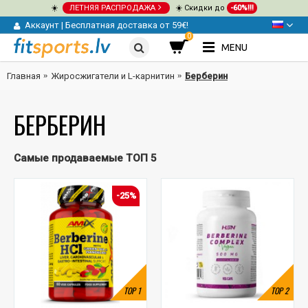
☀️
ЛЕТНЯЯ РАСПРОДАЖА
☀️ Скидки до
-60%!!!
Аккаунт
|
Бесплатная доставка от 59€!
0
MENU
Главная
Жиросжигатели и L-карнитин
Берберин
БЕРБЕРИН
Самые продаваемые ТОП 5
-25%
TOP
1
TOP
2