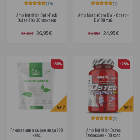
(19)
(1)
Amix Nutrition Opti-Pack
Amix MuscleCore DW - Остео -
Osteo-Flex 30 упаковок
DW 90 таб.
26,95€
24,95€
35,00€
34,95€
-30%
-26%
TOP
3
TOP
4
(2)
Глюкозамин в сыром виде 120
Amix Nutrition Остео
капс.
Глюкозамин 90 капс.