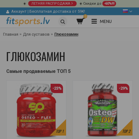
☀️
ЛЕТНЯЯ РАСПРОДАЖА
☀️ Скидки до
-60%!!!
Аккаунт
|
Бесплатная доставка от 59€!
0
MENU
Главная
Для суставов
Глюкозамин
ГЛЮКОЗАМИН
Самые продаваемые ТОП 5
-23%
-29%
TOP
1
TOP
2