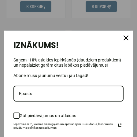
В КОРЗИНУ
В КОРЗИНУ
IZNĀKUMS!
Saņem
-10%
atlaides iepirkšanās (daudziem produktiem)
un nepalaiziet garām citus labākos piedāvājumus!
Abonē mūsu jaunumu vēstuli jau tagad!
(1)
(1)
Nutrend Флексит Напиток
Universal Nutrition Animal Flex
400г
44 pak
Gūt piedāvājumus un atlaidas
14,95€
59,95€
Iepazīties ar to, kā mēs aizsargājam un apstrādājam Jūsu datus, lasot mūsu
privātuma politikas nosacījumus.
Товар в наличии
Товар в наличии