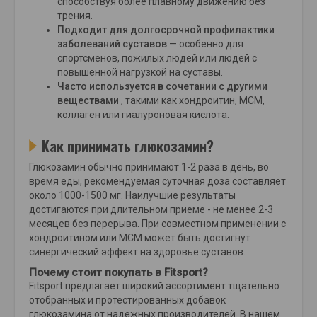
способствуя более плавному движению без
трения.
Подходит для долгосрочной профилактики
заболеваний суставов
— особенно для
спортсменов, пожилых людей или людей с
повышенной нагрузкой на суставы.
Часто используется в сочетании с другими
веществами
, такими как хондроитин, МСМ,
коллаген или гиалуроновая кислота.
Как принимать глюкозамин?
Глюкозамин обычно принимают 1-2 раза в день, во
время еды, рекомендуемая суточная доза составляет
около 1000-1500 мг. Наилучшие результаты
достигаются при длительном приеме - не менее 2-3
месяцев без перерыва. При совместном применении с
хондроитином или МСМ может быть достигнут
синергический эффект на здоровье суставов.
Почему стоит покупать в Fitsport?
Fitsport предлагает широкий ассортимент тщательно
отобранных и протестированных добавок
глюкозамина от надежных производителей. В нашем