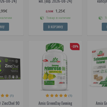
2026-08-24)
мл. (exp. 2026-08-24)
капсул
,99€
1,25€
2,50€
 наличии
Товар в наличии
Т
ИНУ
В КОРЗИНУ
-23%
(1)
(1)
 ZincChel 90
Amix GreenDay Evening
Amix G