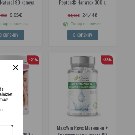
Natural 90 капсул.
Peptan® Напиток 300 г.
9,95€
24,44€
,95€
34,95€
овар в наличии
Товар в наличии
В КОРЗИНУ
В КОРЗИНУ
-21%
-33%
ās
laiziet
umus!
au
MaxxWin Revix Метионин +