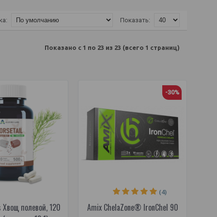
ка:
Показать:
Показано с 1 по 23 из 23 (всего 1 страниц)
-30%
(4)
s Хвощ полевой, 120
Amix ChelaZone® IronChel 90