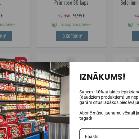
.
Primrose 90 kaps.
Selenium 
5€
9,95€
12,95€
14
 наличии
Товар в наличии
Т
ИНУ
В КОРЗИНУ
-32%
IZNĀKUMS!
Saņem
-10%
atlaides iepirkšan
(daudziem produktiem) un nepa
garām citus labākos piedāvāj
Abonē mūsu jaunumu vēstuli j
tagad!
(1)
ion Морской
DY Nutrition Коллаген +