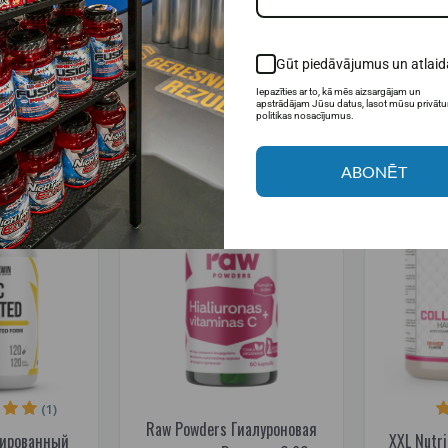
 300 г. (exp.
Витамин С + Гиалуроновая
Hi Tec C
-30)
кислота 500 мл.
8,99€
24,95€
18,
Gūt piedāvājumus un atlaid
 наличии
Товар в наличии
Т
Iepazīties ar to, kā mēs aizsargājam un
apstrādājam Jūsu datus, lasot mūsu privāt
ИНУ
В КОРЗИНУ
politikas nosacījumus.
ABONĒT
-40%
-30%
(1)
Raw Powders Гиалуроновая
тированный
XXL Nutri