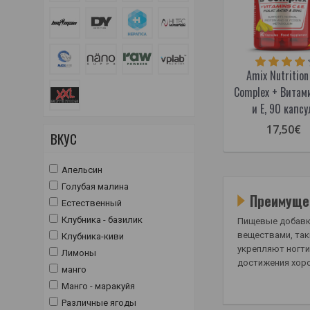
Amix Nutrition
Complex + Витам
и E, 90 капсу
17,50€
ВКУС
Апельсин
Голубая малина
Преимущес
Естественный
Клубника - базилик
Пищевые добавки
веществами, так
Клубника-киви
укрепляют ногти
Лимоны
достижения хоро
манго
Манго - маракуйя
Различные ягоды