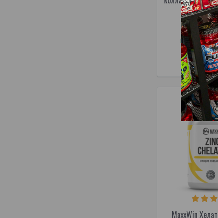
коллаген Пептан®
2026-12
1
27,95€
Товар в
В КОРЗ
MaxxWin Хела