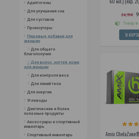
60 мл.) (exp. 
Адаптогены
Для улучшения сна
9
24,95€
Для суставов
Товар в
Промоутеры
В КОРЗ
Пищевые добавки для
женщин
Для общего
благополучия
Для волос, ногтей, кожи
для женщин
Для контроля веса
Для линий тела
Для энергии
Углеводы
Диетические и более
полезные продукты
Аксессуары и спортивный
инвентарь
Amix ChelaZone®
Спортивный инвентарь