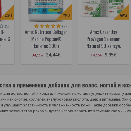
TOP
1
TOP
2
TOP
3
(5)
(7)
 B-
Amix Nutrition Collagen
Amix GreenDay
ины C
Marine Peptan®
ProVegan Selenium
л.
Напиток 300 г.
Natural 90 капсул.
24,44€
9,95€
34,95€
14,95€
тва и применение добавок для волос, ногтей и ко
 для волос, ногтей и кожи для женщин помогают улучшить красоту из
ими как биотин, коллаген, гиалуроновая кислота, цинк и витамины. Они
 и улучшают эластичность и увлажненность кожи. Такие добавки особ
ших результатов рекомендуется использовать их в течение как миниму