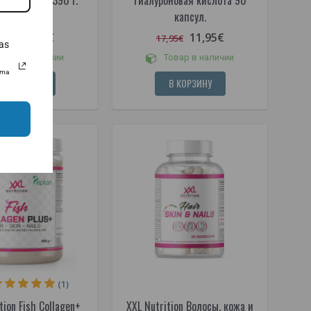
ollagen Pure 390 г.
Гиалуроновая кислота 90
капсул.
14,95€
11,95€
95€
17,95€
as
овар в наличии
Товар в наличии
uma
В КОРЗИНУ
В КОРЗИНУ
(1)
tion Fish Collagen+
XXL Nutrition Волосы, кожа и