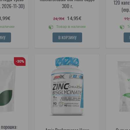
120 капсу
p. 2026-11-30)
300 г.
(exp
3,99€
14,95€
24,95€
19,
 наличии
Товар в наличии
Т
ИНУ
В КОРЗИНУ
-30%
 порошка: