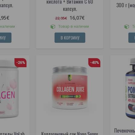
кислота + Витамин С 60
капсул.
300 г (мо
капсул.
,95€
16,07€
22,95€
 наличии
Товар в наличии
Т
ИНУ
В КОРЗИНУ
-26%
-40%
Печеночны
ептиды VpLab
Коллагеновый сок Nano Supps