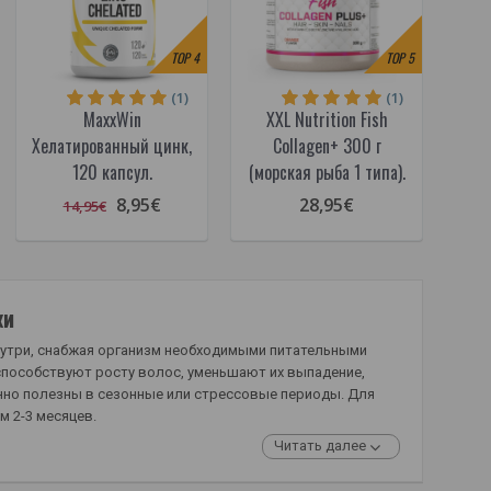
TOP
4
TOP
5
(1)
(1)
MaxxWin
XXL Nutrition Fish
Хелатированный цинк,
Collagen+ 300 г
120 капсул.
(морская рыба 1 типа).
8,95€
28,95€
14,95€
жи
нутри, снабжая организм необходимыми питательными
 способствуют росту волос, уменьшают их выпадение,
енно полезны в сезонные или стрессовые периоды. Для
м 2-3 месяцев.
Читать далее