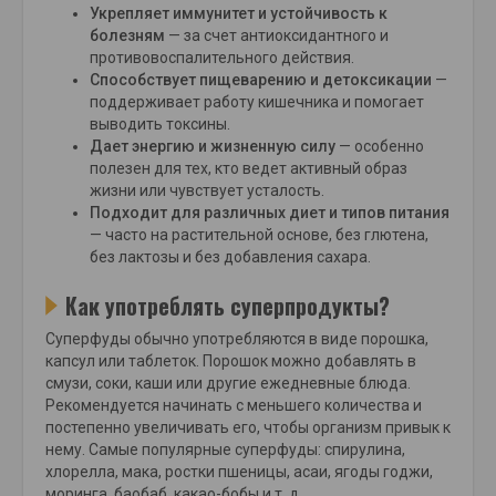
Укрепляет иммунитет и устойчивость к
болезням
— за счет антиоксидантного и
противовоспалительного действия.
Способствует пищеварению и детоксикации
—
поддерживает работу кишечника и помогает
выводить токсины.
Дает энергию и жизненную силу
— особенно
полезен для тех, кто ведет активный образ
жизни или чувствует усталость.
Подходит для различных диет и типов питания
— часто на растительной основе, без глютена,
без лактозы и без добавления сахара.
Как употреблять суперпродукты?
Суперфуды обычно употребляются в виде порошка,
капсул или таблеток. Порошок можно добавлять в
смузи, соки, каши или другие ежедневные блюда.
Рекомендуется начинать с меньшего количества и
постепенно увеличивать его, чтобы организм привык к
нему. Самые популярные суперфуды: спирулина,
хлорелла, мака, ростки пшеницы, асаи, ягоды годжи,
моринга, баобаб, какао-бобы и т. д.