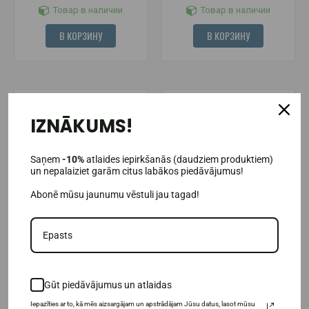
Товар в наличии
Товар в наличии
В КОРЗИНУ
В КОРЗИНУ
-30%
-50%
IZNĀKUMS!
Saņem
-10%
atlaides iepirkšanās (daudziem produktiem)
un nepalaiziet garām citus labākos piedāvājumus!
Abonē mūsu jaunumu vēstuli jau tagad!
Raw Powders Порошок ягод
Raw Powders Порошок ягод
годжи (125 г) (exp. 2026-08-
асаи (100 г)
30)
Gūt piedāvājumus un atlaidas
11,87€
8,49€
16,95€
16,95€
Iepazīties ar to, kā mēs aizsargājam un apstrādājam Jūsu datus, lasot mūsu