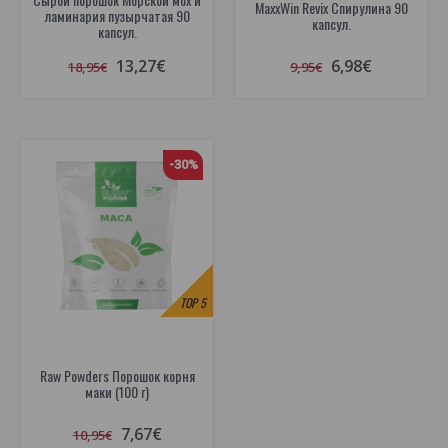
MaxxWin Revix Спирулина 90
ламинария пузырчатая 90
капсул.
капсул.
13,27€
6,98€
18,95€
9,95€
-30%
TOP
5
Raw Powders Порошок корня
маки (100 г)
7,67€
10,95€