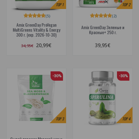
TOP
1
TOP
2
(5)
(2)
Amix GreenDay ProVegan
Amix GreenDay Зеленые и
MultiGreens Vitality & Energy
Красные+ 250 г.
300 г. (exp. 2026-10-30)
20,99€
39,95€
34,95€
-30%
-30%
TOP
3
TOP
4
Сырой порошок Морской мох и